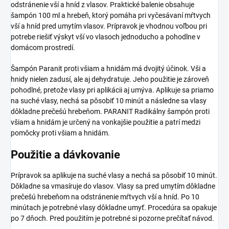
odstránenie vší a hníd z vlasov. Praktické balenie obsahuje
šampón 100 ml a hrebeň, ktorý pomáha pri vyčesávaní mŕtvych
vší a hníd pred umytím vlasov. Prípravok je vhodnou voľbou pri
potrebe riešiť výskyt vší vo vlasoch jednoducho a pohodlne v
domácom prostredí.
Šampón Paranit proti všiam a hnidám má dvojitý účinok. Vši a
hnidy nielen zadusí, ale aj dehydratuje. Jeho použitie je zároveň
pohodlné, pretože vlasy pri aplikácii aj umýva. Aplikuje sa priamo
na suché vlasy, nechá sa pôsobiť 10 minút a následne sa vlasy
dôkladne prečešú hrebeňom. PARANIT Radikálny šampón proti
všiam a hnidám je určený na vonkajšie použitie a patrí medzi
pomôcky proti všiam a hnidám.
Použitie a dávkovanie
Prípravok sa aplikuje na suché vlasy a nechá sa pôsobiť 10 minút.
Dôkladne sa vmasíruje do vlasov. Vlasy sa pred umytím dôkladne
prečešú hrebeňom na odstránenie mŕtvych vší a hníd. Po 10
minútach je potrebné vlasy dôkladne umyť. Procedúra sa opakuje
po 7 dňoch. Pred použitím je potrebné si pozorne prečítať návod.