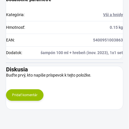
Kategória
:
Vši a hnidy
Hmotnosť
:
0.15 kg
EAN
:
5400951003863
Dodatok
:
šampón 100 ml + hrebeň (inov. 2023), 1x1 set
Diskusia
Buďte prvý, kto napíše príspevok k tejto položke.
Pridať komentár