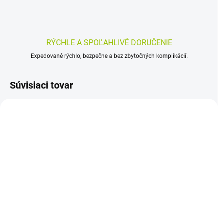
RÝCHLE A SPOĽAHLIVÉ DORUČENIE
Expedované rýchlo, bezpečne a bez zbytočných komplikácií.
Súvisiaci tovar
SKLADOM
SKLADOM
(>5 KS)
(>5 KS)
Health Link TEA TREE
AUSTRALIAN ORIGINAL
OIL 30 ml
TEA TREE OIL 100% 10