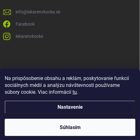
info
@
lekarenvkocke.sk
Facebook
lekarenvkocke
Na prispôsobenie obsahu a reklám, poskytovanie funkcií
sociálnych médií a analýzu návštevnosti používame
súbory cookie. Viac informácií
tu
.
Nastavenie
Súhlasím
Copyright 2026
Lekáreň v KOCKE
. Všetky práva vyhradené.
Upraviť
nastavenie cookies