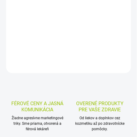
−
+
Pridať do košíka
Šampón proti všiam a hnidám s dvojitým účinkom vši aj hnidy
zadusí a dehydratuje. Aplikuje sa na suché vlasy, pôsobí 10 minút
a súčasťou balenia je aj hrebeň na vyčesanie mŕtvych vší a hníd.
DETAILNÉ INFORMÁCIE
MOŽNOSTI VRÁTENIA TOVARU
OPÝTAŤ SA
STRÁŽIŤ
FÉROVÉ CENY A JASNÁ
OVERENÉ PRODUKTY
KOMUNIKÁCIA
PRE VAŠE ZDRAVIE
Žiadne agresívne marketingové
Od liekov a doplnkov cez
triky. Sme priama, otvorená a
kozmetiku až po zdravotnícke
férová lekáreň
pomôcky.