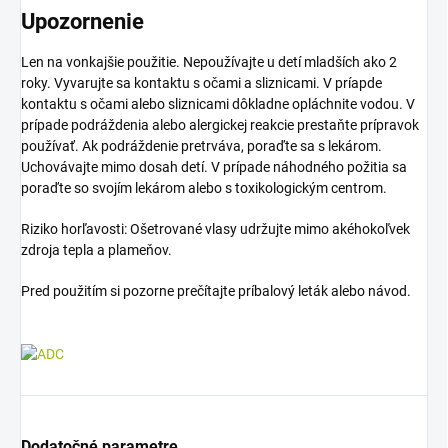
Upozornenie
Len na vonkajšie použitie. Nepoužívajte u detí mladších ako 2
roky. Vyvarujte sa kontaktu s očami a sliznicami. V príapde
kontaktu s očami alebo sliznicami dôkladne opláchnite vodou. V
prípade podráždenia alebo alergickej reakcie prestaňte prípravok
používať. Ak podráždenie pretrváva, poraďte sa s lekárom.
Uchovávajte mimo dosah detí. V prípade náhodného požitia sa
poraďte so svojím lekárom alebo s toxikologickým centrom.
Riziko horľavosti: Ošetrované vlasy udržujte mimo akéhokoľvek
zdroja tepla a plameňov.
Pred použitím si pozorne prečítajte príbalový leták alebo návod.
Dodatočné parametre