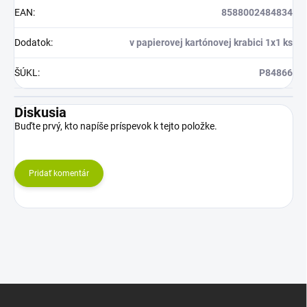
EAN
:
8588002484834
Dodatok
:
v papierovej kartónovej krabici 1x1 ks
ŠÚKL
:
P84866
Diskusia
Buďte prvý, kto napíše príspevok k tejto položke.
Pridať komentár
Z
á