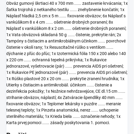
Obväz gumový škrtiaci 40 x 700 mm ...... zastavenie krvácania; 1x
Šatka trojrohá z netkaného textilu ...... znehybnenie končatín; 1x
Náplasť hladká 2,5 cm x 5 m ...... fixovanie obväzov; 6x Náplasť s
vankúšikom 8 x 4 cm ...... ošetrenie drobných poranení; 8x
Náplasť s vankúšikom 8 x 2 cm ...... ošetrenie drobných poranení;
1x Vata obväzová skladaná 50 g ...... čistenie, prekrytie rán; 2x
Tampóny s čistiacim a antimikrobiálnym účinkom ...... povrchové
čistenie v okolí rany; 1x Resuscitačné rúško s ventilom ......
dýchanie z pľúc do pľúc; 1x Izotermická fólia 150 x 200 alebo 140
x 220 cm ...... ochranná tepelná prikrývka; 1x Rukavice
jednorazové, vyšetrovacie (pár) ...... prevencia AIDS pri ošetrení;
1x Rukavice PE jednorazové (pár) ...... prevencia AIDS pri ošetrení;
1x Rúško plastové 20 x 20 cm ...... prekrytie zranení hrudníka; 1x
Utierky s čistiacim a antimikrobiál. účinkom ...... čistenie a
dezinfekcia pokožky; 1x Nožnice nehrdzavejúce, CE dl.15 cm ......
strihanie obväzov, náplastí; 4x Zatváracie špendlíky 40 mm ......
fixovanie obväzov; 1x Teplomer lekársky v puzdre ...... meranie
telesnej teploty; 1x Pinzeta anatomická, nerez ...... uchopenie
sterilného materiálu; 1x Krieda biela ...... označenie nehody; 1x
Karta prvej pomoci ...... zásady poskytovania 1. pomoci.