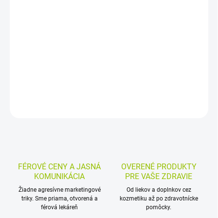
Náplň do nástennej lekárničky obsahuje sterilné aj nesterilné
zdravotnícke pomôcky na ošetrenie a prvú predlekársku pomoc.
Je prispôsobená pre pracovisko aj domácnosť do 15 osôb a
obsahuje aj kartu prvej pomoci.
DETAILNÉ INFORMÁCIE
MOŽNOSTI VRÁTENIA TOVARU
OPÝTAŤ SA
STRÁŽIŤ
FÉROVÉ CENY A JASNÁ
OVERENÉ PRODUKTY
KOMUNIKÁCIA
PRE VAŠE ZDRAVIE
Žiadne agresívne marketingové
Od liekov a doplnkov cez
triky. Sme priama, otvorená a
kozmetiku až po zdravotnícke
férová lekáreň
pomôcky.