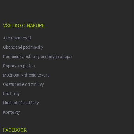
p
ä
t
i
VŠETKO O NÁKUPE
e
Ako nakupovať
Obchodné podmienky
Podmienky ochrany osobných údajov
Doprava a platba
Možnosti vrátenia tovaru
Odstúpenie od zmluvy
Pre firmy
Najčastejšie otázky
Kontakty
FACEBOOK