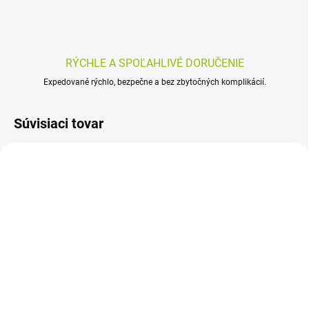
RÝCHLE A SPOĽAHLIVÉ DORUČENIE
Expedované rýchlo, bezpečne a bez zbytočných komplikácií.
Súvisiaci tovar
SKLADOM
(>5 KS)
Panacea LEKÁRNIČKA
pre osobnú a nákladnú