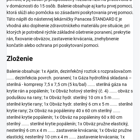
v domácnosti do 15 osôb. Balenie obsahuje aj kartu prvej pomoci,
ktorá slúži ako pomôcka so zásadami poskytovania prvej pomoci.
Táto náplň do nástennej lekárničky Panacea ŠTANDARD E je
vhodná ako doplnenie zdravotníckeho materiálu pre situácie, pri
ktorých je potrebné rýchle základné ošetrenie poranení, prekrytie
rán, fixovanie obväzov, zastavenie krvácania, znehybnenie
končatín alebo ochrana pri poskytovaní pomoci.
Zloženie
Balenie obsahuje: 1x Ajatin, dezinfekčný roztok s rozprašovačom
...... dezinfekcia povrch. poranení; 1x Gáza hydrofilná skladaná –
sterilná - kompresy 7,5 x 7,5 cm (5 ks/bal) ...... sterilná gáza na
krytie rán a popálenín; 1x Obväz hotový sterilný (č. 4) ...... obväz s
poduškou na rany; 1x Obväz hydr. sterilný 10 cm x 5 m ......
sterilné krytie rany; 1x Obväz hydr. sterilný 6 cm x 5 m ...... sterilné
krytie rany; 2x Obväz na popáleniny 40 x 60 cm sterilný ......
sterilné krytie popálenín; 1x Obväz na popáleniny 60 x 80 cm
sterilný ...... sterilné krytie popálenín; 1x Obväz pružne elastický,
nesterilný 6 cm x 4 m ...... zastavenie krvácania; 1x Obväz pružne
elastický, nesterilný 10 cm x 4 m ...... zastavenie krvácania; 1x