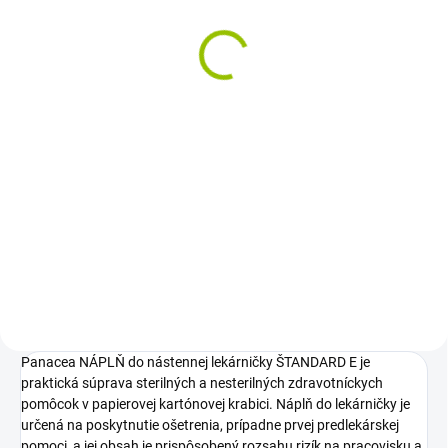
dopravu 1 ks
8,55 €
Jednotková
8,55 € / 1 ks
cena:
Do košíka
Autolekárnička v oranžovom
plastovom obale pre osobnú aj
nákladnú dopravu. Obsahuje
sterilné aj nesterilné zdravotnícke
pomôcky na poskytnutie
dočasnej prvej predlekárskej...
Panacea NÁPLŇ do nástennej lekárničky ŠTANDARD E je
praktická súprava sterilných a nesterilných zdravotníckych
pomôcok v papierovej kartónovej krabici. Náplň do lekárničky je
určená na poskytnutie ošetrenia, prípadne prvej predlekárskej
pomoci, a jej obsah je prispôsobený rozsahu rizík na pracovisku a