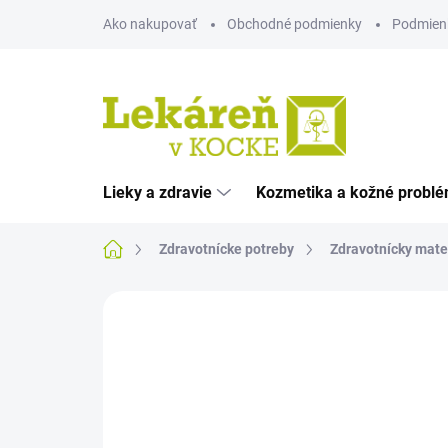
Prejsť
Ako nakupovať
Obchodné podmienky
Podmien
na
obsah
Lieky a zdravie
Kozmetika a kožné probl
Domov
Zdravotnícke potreby
Zdravotnícky mate
Neohodnotené
Podrobnosti hodnote