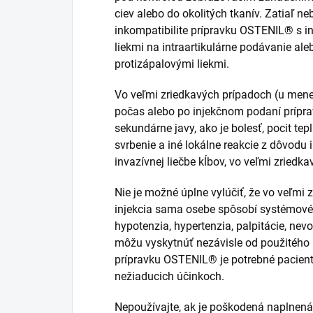
ciev alebo do okolitých tkanív. Zatiaľ n
inkompatibilite prípravku OSTENIL® s 
liekmi na intraartikulárne podávanie al
protizápalovými liekmi.
Vo veľmi zriedkavých prípadoch (u mene
počas alebo po injekčnom podaní prípr
sekundárne javy, ako je bolesť, pocit te
svrbenie a iné lokálne reakcie z dôvodu i
invazívnej liečbe kĺbov, vo veľmi zriedk
Nie je možné úplne vylúčiť, že vo veľmi 
injekcia sama osebe spôsobí systémové v
hypotenzia, hypertenzia, palpitácie, nev
môžu vyskytnúť nezávisle od použitého
prípravku OSTENIL® je potrebné pacient
nežiaducich účinkoch.
Nepoužívajte, ak je poškodená naplnená 