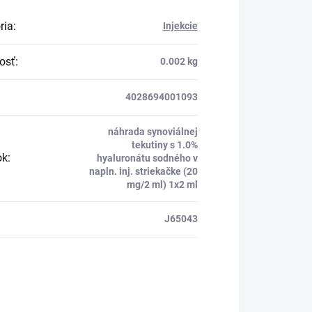
ria
:
Injekcie
osť
:
0.002 kg
4028694001093
náhrada synoviálnej
tekutiny s 1.0%
ok
:
hyaluronátu sodného v
napln. inj. striekačke (20
mg/2 ml) 1x2 ml
J65043