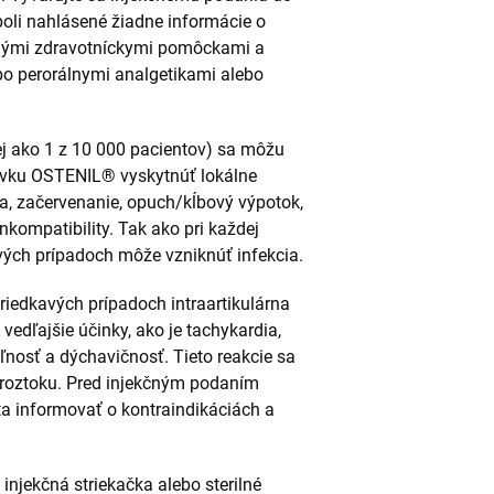
eboli nahlásené žiadne informácie o
inými zdravotníckymi pomôckami a
ebo perorálnymi analgetikami alebo
j ako 1 z 10 000 pacientov) sa môžu
avku OSTENIL® vyskytnúť lokálne
pla, začervenanie, opuch/kĺbový výpotok,
nkompatibility. Tak ako pri každej
avých prípadoch môže vzniknúť infekcia.
zriedkavých prípadoch intraartikulárna
edľajšie účinky, ako je tachykardia,
oľnosť a dýchavičnosť. Tieto reakcie sa
 roztoku. Pred injekčným podaním
a informovať o kontraindikáciách a
injekčná striekačka alebo sterilné