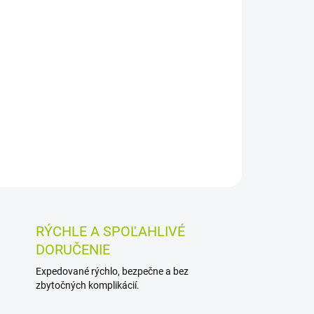
Pridať do košíka
tok s 1 % hyaluronátom sodným na podanie do
o náhrada synoviálnej tekutiny pri osteoartróze
lmenie bolesti v kolene, bedre či ramene.
OSTI VRÁTENIA TOVARU
RÝCHLE A SPOĽAHLIVÉ
DORUČENIE
Expedované rýchlo, bezpečne a bez
zbytočných komplikácií.