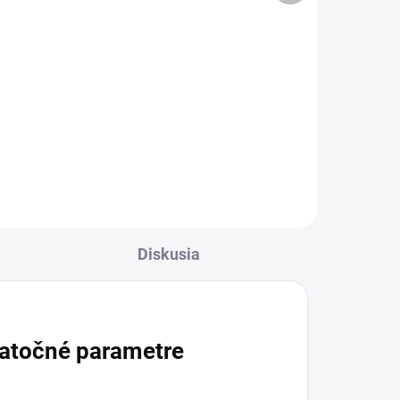
Superoxidovaný roztok na rany
pomáha znižovať mikrobiálnu
gél
záťaž a vytvára vlhké prostredie,
eho
ktoré napomáha hojeniu. Vhodný
 a
na poranenú kožu, odreniny,
e s
popáleniny aj poranenú...
nív
Diskusia
atočné parametre