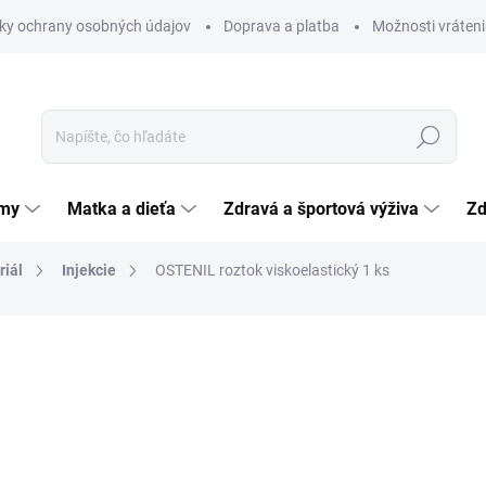
ky ochrany osobných údajov
Doprava a platba
Možnosti vráteni
Hľadať
émy
Matka a dieťa
Zdravá a športová výživa
Zd
riál
Injekcie
OSTENIL roztok viskoelastický 1 ks
nia
35,54 €
Jednotková
1 777 € / 100 ml
cena:
SKLADOM
(>5 KS)
MÔŽEME DORUČIŤ DO:
12.8.2