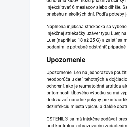
ochorenia kĺbov môžu priaznivé účinky l
injekcií trvať 6 mesiacov alebo dlhšie. 
priebehu niekoľkých dní. Podľa potreby 
Naplnená injekčná striekačka sa vyberie 
injekčnej striekačky uzáver typu Luer, 
Luer (napríklad 18 až 25 G) a zaistí sa
podaním je potrebné odstrániť prípadné
Upozornenie
Upozornenie: Len na jednorazové použi
neodporúča u detí, tehotných a dojčiaci
ochorení, ako je reumatoidná artritída 
prítomnosti kĺbového výpotku sa má výp
dodržiavať národné pokyny pre intraarti
dezinfekciu miesta vpichu a ďalšie opat
OSTENIL® sa má injekčne podávať presne 
pod kontrolou zobrazovacím zariadením