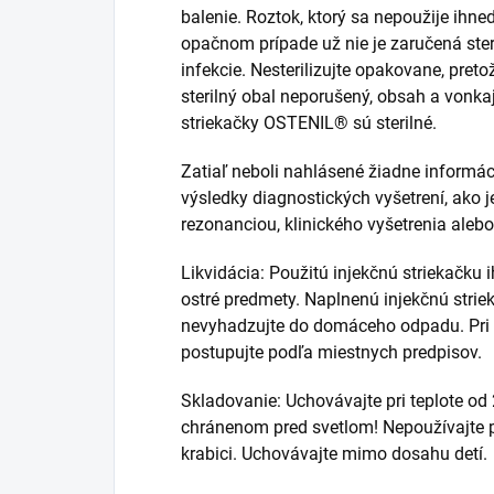
balenie. Roztok, ktorý sa nepoužije ihneď
opačnom prípade už nie je zaručená steri
infekcie. Nesterilizujte opakovane, pret
sterilný obal neporušený, obsah a vonkaj
striekačky OSTENIL® sú sterilné.
Zatiaľ neboli nahlásené žiadne informá
výsledky diagnostických vyšetrení, ako
rezonanciou, klinického vyšetrenia alebo
Likvidácia: Použitú injekčnú striekačku 
ostré predmety. Naplnenú injekčnú str
nevyhadzujte do domáceho odpadu. Pri l
postupujte podľa miestnych predpisov.
Skladovanie: Uchovávajte pri teplote od
chránenom pred svetlom! Nepoužívajte
krabici. Uchovávajte mimo dosahu detí.