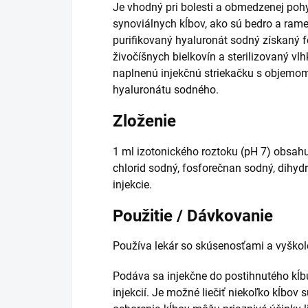
Je vhodný pri bolesti a obmedzenej pohy
synoviálnych kĺbov, ako sú bedro a ram
purifikovaný hyaluronát sodný získaný f
živočíšnych bielkovín a sterilizovaný v
naplnenú injekčnú striekačku s objemom
hyaluronátu sodného.
Zloženie
1 ml izotonického roztoku (pH 7) obsah
chlorid sodný, fosforečnan sodný, dihy
injekcie.
Použitie / Dávkovanie
Používa lekár so skúsenosťami a vyškole
Podáva sa injekčne do postihnutého kĺb
injekcií. Je možné liečiť niekoľko kĺbov 