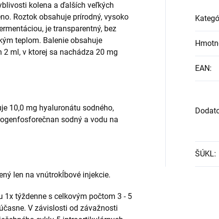
blivosti kolena a ďalších veľkých
eno. Roztok obsahuje prírodný, vysoko
Kategó
ermentáciou, je transparentný, bez
lhkým teplom. Balenie obsahuje
Hmotn
 2 ml, v ktorej sa nachádza 20 mg
EAN
:
uje 10,0 mg hyaluronátu sodného,
Dodat
drogenfosforečnan sodný a vodu na
ŠÚKL
:
ný len na vnútrokĺbové injekcie.
u 1x týždenne s celkovým počtom 3 - 5
súčasne. V závislosti od závažnosti