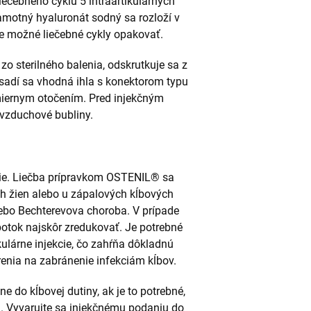
iečebného cyklu 5 intraartikulárnych
Samotný hyaluronát sodný sa rozloží v
je možné liečebné cykly opakovať.
zo sterilného balenia, odskrutkuje sa z
nasadí sa vhodná ihla s konektorom typu
 miernym otočením. Pred injekčným
 vzduchové bubliny.
tie. Liečba prípravkom OSTENIL® sa
ch žien alebo u zápalových kĺbových
alebo Bechterevova choroba. V prípade
otok najskôr zredukovať. Je potrebné
kulárne injekcie, čo zahŕňa dôkladnú
renia na zabránenie infekciám kĺbov.
do kĺbovej dutiny, ak je to potrebné,
. Vyvarujte sa injekčnému podaniu do