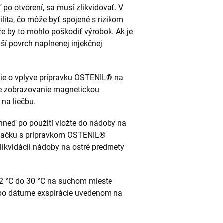
 po otvorení, sa musí zlikvidovať. V
lita, čo môže byť spojené s rizikom
ože by to mohlo poškodiť výrobok. Ak je
ší povrch naplnenej injekčnej
cie o vplyve prípravku OSTENIL® na
 je zobrazovanie magnetickou
 na liečbu.
ihneď po použití vložte do nádoby na
iekačku s prípravkom OSTENIL®
ikvidácii nádoby na ostré predmety
 2 °C do 30 °C na suchom mieste
 po dátume exspirácie uvedenom na