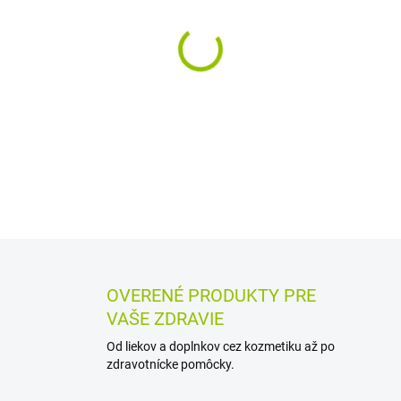
−
+
Viskoelastický injekčný roz
kĺbovej dutiny. Používa sa ak
na zlepšenie pohyblivosti a t
DETAILNÉ INFORMÁCIE
MOŽN
OPÝTAŤ SA
STRÁŽIŤ
OVERENÉ PRODUKTY PRE
VAŠE ZDRAVIE
Od liekov a doplnkov cez kozmetiku až po
zdravotnícke pomôcky.