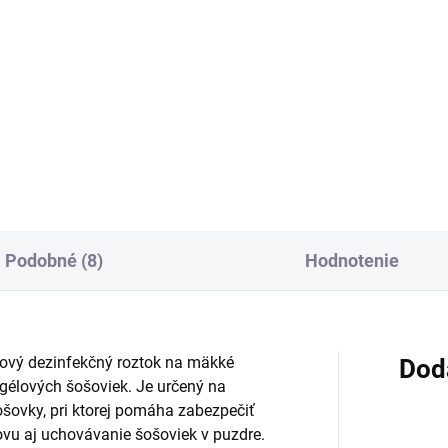
Do košíka
Do košíka
ý sprej s lipozómami a
Očné kvapky s kyselinou
linnými výťažkami z
hyalurónovou vo forme sodne
rasie sa aplikuje na
soli zvlhčujú oči a prinášajú ú
orené oči a viečka. Vytvára
pri príznakoch suchého oka, 
kú ochrannú vrstvu, ktorá
je pálenie či podráždenie. Sú 
áni oko pred alergénnymi
konzervačných látok a...
ami,...
Podobné (8)
Hodnotenie
lový dezinfekčný roztok na mäkké
Dod
ogélových šošoviek. Je určený na
ošovky, pri ktorej pomáha zabezpečiť
novu aj uchovávanie šošoviek v puzdre.