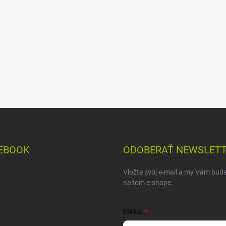
EBOOK
ODOBERAŤ NEWSLET
Vložte svoj e-mail a my Vám bud
našom e-shope.
EMAIL