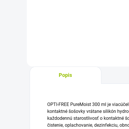
Do košíka
Očný sprej s hyaluronátom
Očn
sodným a lipozómami sa aplikuje
rast
na zatvorené oči a očné viečka.
euph
Pomáha zmierňovať podráždenie
zatv
pri suchých očiach, nosení
ten
kontaktných šošoviek aj pri...
chr
látk
Popis
OPTI-FREE PureMoist 300 ml je viacúče
kontaktné šošovky vrátane silikón hydr
každodennú starostlivosť o kontaktné š
čistenie, oplachovanie, dezinfekciu, ob