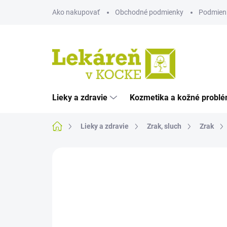
Prejsť
Ako nakupovať
Obchodné podmienky
Podmien
na
obsah
Lieky a zdravie
Kozmetika a kožné probl
Domov
Lieky a zdravie
Zrak, sluch
Zrak
Neohodnotené
Podrobnosti hodnote