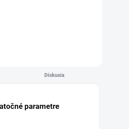
Očné kvapky s hypromelózou
zvlhčujú a osviežujú suché,
podráždené či unavené oči.
j
Pomáhajú pri pálení aj pri
ľavu
ťažkostiach spôsobených dlhým
ako
pobytom pri monitore, vo
bez
vykurovaných...
Diskusia
atočné parametre