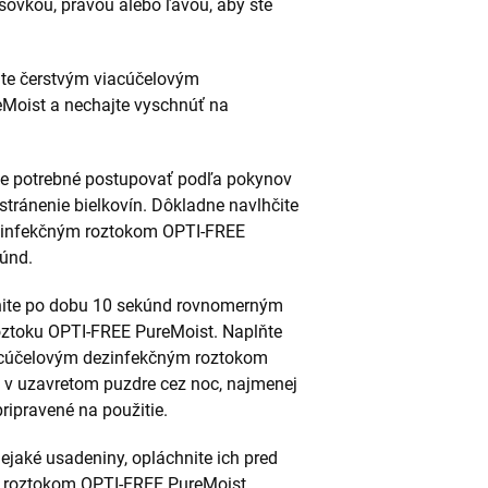
šovkou, pravou alebo ľavou, aby ste
nite čerstvým viacúčelovým
Moist a nechajte vyschnúť na
je potrebné postupovať podľa pokynov
dstránenie bielkovín. Dôkladne navlhčite
zinfekčným roztokom OPTI-FREE
kúnd.
nite po dobu 10 sekúnd rovnomerným
ztoku OPTI-FREE PureMoist. Naplňte
acúčelovým dezinfekčným roztokom
 v uzavretom puzdre cez noc, najmenej
ripravené na použitie.
jaké usadeniny, opláchnite ich pred
 roztokom OPTI-FREE PureMoist.