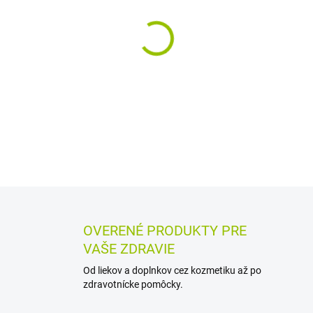
−
+
Viacúčelový dezinfekčný roz
silikónhydrogélových. Pomáha
šošovky a vďaka HydraGlyde 
DETAILNÉ INFORMÁCIE
MOŽN
OPÝTAŤ SA
STRÁŽIŤ
OVERENÉ PRODUKTY PRE
VAŠE ZDRAVIE
Od liekov a doplnkov cez kozmetiku až po
zdravotnícke pomôcky.