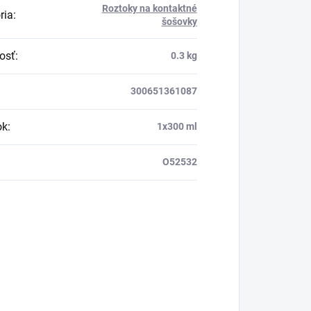
Roztoky na kontaktné
ria
:
šošovky
osť
:
0.3 kg
300651361087
ok
:
1x300 ml
O52532