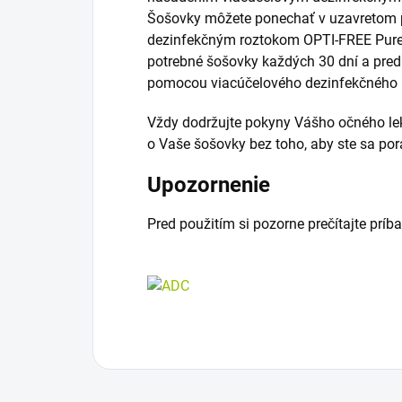
Šošovky môžete ponechať v uzavretom 
dezinfekčným roztokom OPTI-FREE PureMo
potrebné šošovky každých 30 dní a pred 
pomocou viacúčelového dezinfekčného 
Vždy dodržujte pokyny Vášho očného lek
o Vaše šošovky bez toho, aby ste sa por
Upozornenie
Pred použitím si pozorne prečítajte príba