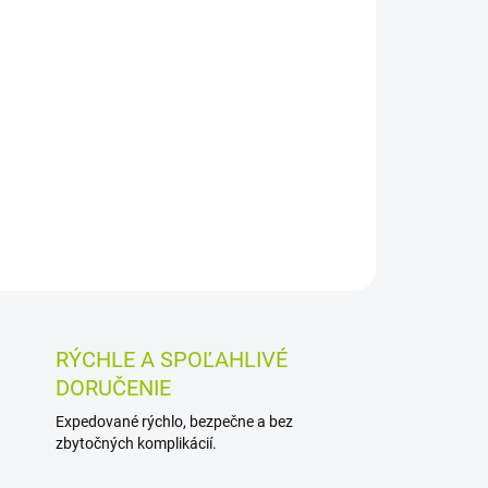
Pridať do košíka
tok na mäkké kontaktné šošovky vrátane
 čistiť, oplachovať, dezinfikovať a uchovávať
udržiava zvlhčenie až 16 hodín.
OSTI VRÁTENIA TOVARU
RÝCHLE A SPOĽAHLIVÉ
DORUČENIE
Expedované rýchlo, bezpečne a bez
zbytočných komplikácií.