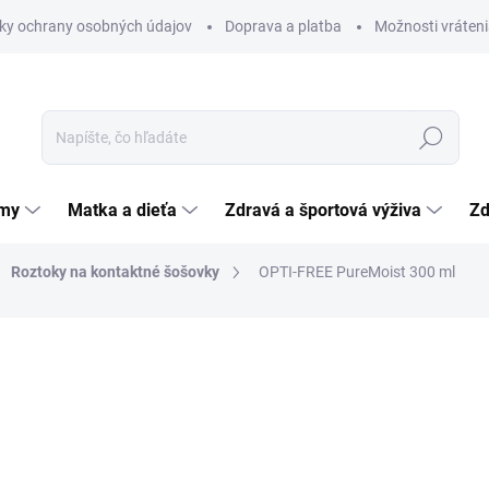
ky ochrany osobných údajov
Doprava a platba
Možnosti vráteni
Hľadať
émy
Matka a dieťa
Zdravá a športová výživa
Zd
Roztoky na kontaktné šošovky
OPTI-FREE PureMoist 300 ml
nia
12,72 €
Jednotková
4,24 € / 100 ml
cena:
SKLADOM
(>5 KS)
MÔŽEME DORUČIŤ DO:
12.8.2