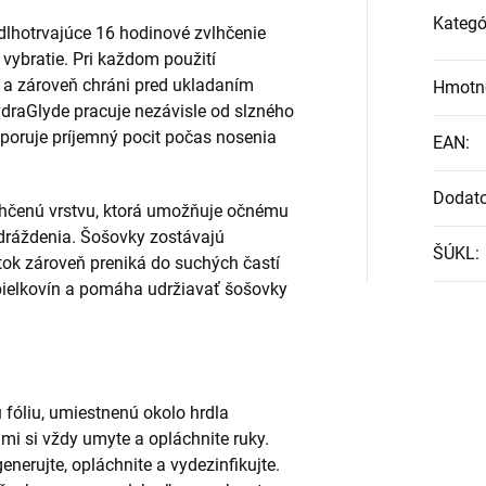
Kategó
lhotrvajúce 16 hodinové zvlhčenie
vybratie. Pri každom použití
n a zároveň chráni pred ukladaním
Hmotn
draGlyde pracuje nezávisle od slzného
dporuje príjemný pocit počas nosenia
EAN
:
Dodat
vlhčenú vrstvu, ktorá umožňuje očnému
dráždenia. Šošovky zostávajú
ŠÚKL
:
tok zároveň preniká do suchých častí
 bielkovín a pomáha udržiavať šošovky
 fóliu, umiestnenú okolo hrdla
mi si vždy umyte a opláchnite ruky.
enerujte, opláchnite a vydezinfikujte.