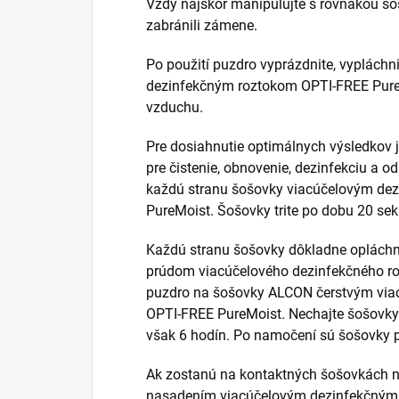
Vždy najskôr manipulujte s rovnakou šo
zabránili zámene.
Po použití puzdro vyprázdnite, vyplách
dezinfekčným roztokom OPTI-FREE Pure
vzduchu.
Pre dosiahnutie optimálnych výsledkov 
pre čistenie, obnovenie, dezinfekciu a o
každú stranu šošovky viacúčelovým de
PureMoist. Šošovky trite po dobu 20 se
Každú stranu šošovky dôkladne oplách
prúdom viacúčelového dezinfekčného ro
puzdro na šošovky ALCON čerstvým vi
OPTI-FREE PureMoist. Nechajte šošovky
však 6 hodín. Po namočení sú šošovky p
Ak zostanú na kontaktných šošovkách ne
nasadením viacúčelovým dezinfekčným