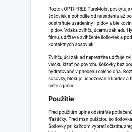
Roztok OPTI-FREE PureMoist poskytuje d
šošoviek a pohodlie od nasadenia až po 
odstraňuje usadeniny lipidov a bielkoví
lipidov. Vďaka zvlhčujúcemu základu Hy
filmu, udržiava zvlhčenie šošoviek a po
kontaktných šošoviek.
Zvlhčujúci základ nepretržite udržuje z
viečku kĺzať po povrchu šošovky bez po
hydratované v priebehu celého dňa. Roz
šošovky, blokuje usadzovanie lipidov a
čisté a jasné.
Použitie
Pred použitím úplne odstráňte potlačenú
fľaštičky. Pred manipuláciou so šošovka
Šošovky pri každom vybratí očistite, zreg