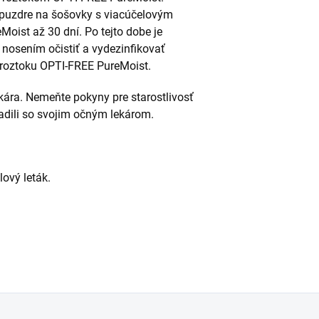
puzdre na šošovky s viacúčelovým
ist až 30 dní. Po tejto dobe je
nosením očistiť a vydezinfikovať
roztoku OPTI-FREE PureMoist.
ára. Nemeňte pokyny pre starostlivosť
adili so svojim očným lekárom.
lový leták.