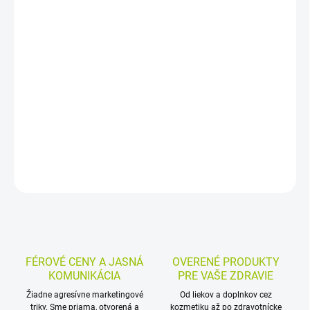
−
+
Pridať do košíka
Kompresorový inhalátor s rýchlym vytváraním aerosólu pomáha
skrátiť a zefektívniť inhalovanie. Je vhodný pre všetky typy
inhalačných liečiv a na domáce používanie aj pre viacerých členov
rodiny.
DETAILNÉ INFORMÁCIE
MOŽNOSTI VRÁTENIA TOVARU
OPÝTAŤ SA
STRÁŽIŤ
FÉROVÉ CENY A JASNÁ
OVERENÉ PRODUKTY
KOMUNIKÁCIA
PRE VAŠE ZDRAVIE
Žiadne agresívne marketingové
Od liekov a doplnkov cez
triky. Sme priama, otvorená a
kozmetiku až po zdravotnícke