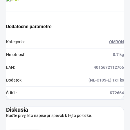
Dodatočné parametre
Kategória
:
OMRON
Hmotnosť
:
0.7 kg
EAN
:
4015672112766
Dodatok
:
(NE-C105-E) 1x1 ks
ŠÚKL
:
K72664
Diskusia
Buďte prvý, kto napíše príspevok k tejto položke.