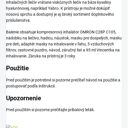
inhalačných liečiv vrátane viskóznych liečiv na báze kyseliny
hyalurónovej, napríklad Yabro. K prístroju je možné dokúpiť
nosovú sprchu a dostupný je aj široký sortiment doplnkového
príslušenstva.
Balenie obsahuje kompresorový inhalátor OMRON C28P C105,
nádobku na liečivo, hadicu, náustok, masku pre dospelých, masku
pre deti, adaptér masky na inhalovanie v ľahu, 5 vzduchových
filtrov, cestovné puzdro, návod, záručný list a 95 ml Vincentka na
inhalovanie. Záruka na prístroj je 3 roky.
Použitie
Pred použitím je potrebné si pozorne prečítať návod na použitie a
postupovať podľa inštrukcií.
Upozornenie
Pred použitím si pozorne prečítajte príbalový leták.