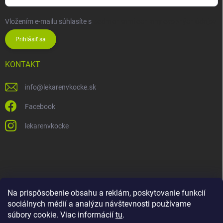
Vložením e-mailu súhlasíte s
podmienkami ochrany osobných údajov
Prihlásiť sa
KONTAKT
info
@
lekarenvkocke.sk
Facebook
lekarenvkocke
Na prispôsobenie obsahu a reklám, poskytovanie funkcií
sociálnych médií a analýzu návštevnosti používame
súbory cookie. Viac informácií
tu
.