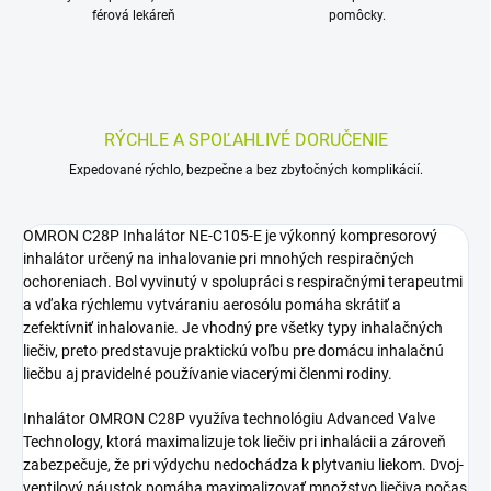
férová lekáreň
pomôcky.
RÝCHLE A SPOĽAHLIVÉ DORUČENIE
Expedované rýchlo, bezpečne a bez zbytočných komplikácií.
OMRON C28P Inhalátor NE-C105-E je výkonný kompresorový
inhalátor určený na inhalovanie pri mnohých respiračných
ochoreniach. Bol vyvinutý v spolupráci s respiračnými terapeutmi
a vďaka rýchlemu vytváraniu aerosólu pomáha skrátiť a
zefektívniť inhalovanie. Je vhodný pre všetky typy inhalačných
liečiv, preto predstavuje praktickú voľbu pre domácu inhalačnú
liečbu aj pravidelné používanie viacerými členmi rodiny.
Inhalátor OMRON C28P využíva technológiu Advanced Valve
Technology, ktorá maximalizuje tok liečiv pri inhalácii a zároveň
zabezpečuje, že pri výdychu nedochádza k plytvaniu liekom. Dvoj-
ventilový náustok pomáha maximalizovať množstvo liečiva počas