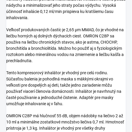
nádychu a minimalizovať jeho straty počas výdychu. Vysoká
účinnosť inhalácie 0,12 ml/min prispieva ku kratšiemu času
inhalovania.
Veľkosť produkovaných častíc je 2,65 µm MMAD, čo je vhodné na
liečbu horných aj dolných dýchacích ciest. OMRON C28P sa
používa na liečbu chronických stavov, ako je astma, CHOCHP,
bronchitída a bronchiolitída. Možno ho použiť aj s fyziologickým
roztokom alebo minerálnou vodou na zmiernenie a liečbu kašľa a
prechladnutia.
Tento kompresorový inhalátor je vhodný pre celú rodinu.
Súčasťou balenia je pohodlná maska s mäkkými okrajmi vo
veľkosti pre dospelých aj deti, takže jedno zariadenie môžu
používať viacerí členovia domácnosti. Inhalátor je navrhnutý na
časté používanie a jednoduché čistenie. Adaptér pre masky
umožňuje inhalovanie aj v ľahu.
OMRON C28P má hlučnosť 55 dB, objem nádobky na liečivo 2 až
10 ml a minimálne zostatkové množstvo liečiva 0,7 ml. Hmotnosť
prístroja je 1,3 kg. Inhalátor je vhodný pre všetky druhy