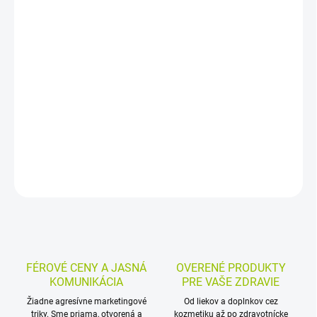
−
+
Pridať do košíka
Výživový doplnok s melatonínom, mučenkou a vitamínmi B6 a B12
vo forme prášku do úst vo vrecúškach. Melatonín pomáha skrátiť
čas potrebný na zaspávanie a zmierniť príznaky jet lagu, užíva sa
jednoducho bez zapíjania.
DETAILNÉ INFORMÁCIE
MOŽNOSTI VRÁTENIA TOVARU
OPÝTAŤ SA
STRÁŽIŤ
FÉROVÉ CENY A JASNÁ
OVERENÉ PRODUKTY
KOMUNIKÁCIA
PRE VAŠE ZDRAVIE
Žiadne agresívne marketingové
Od liekov a doplnkov cez
triky. Sme priama, otvorená a
kozmetiku až po zdravotnícke