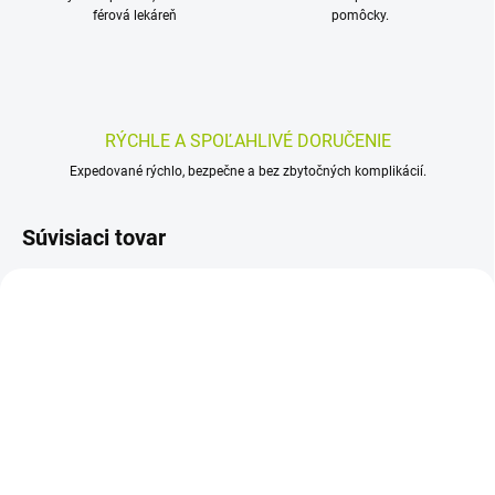
férová lekáreň
pomôcky.
RÝCHLE A SPOĽAHLIVÉ DORUČENIE
Expedované rýchlo, bezpečne a bez zbytočných komplikácií.
Súvisiaci tovar
SKLADOM
SKLADOM
(>5 KS)
(>5 KS)