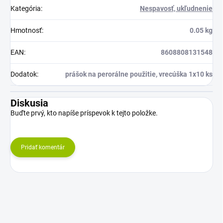
Kategória
:
Nespavosť, ukľudnenie
Hmotnosť
:
0.05 kg
EAN
:
8608808131548
Dodatok
:
prášok na perorálne použitie, vrecúška 1x10 ks
Diskusia
Buďte prvý, kto napíše príspevok k tejto položke.
Pridať komentár