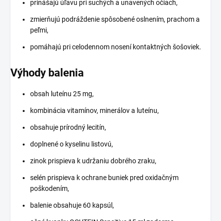
prinášajú úľavu pri suchých a unavených očiach,
zmierňujú podráždenie spôsobené oslnením, prachom a
peľmi,
pomáhajú pri celodennom nosení kontaktných šošoviek.
Výhody balenia
obsah luteínu 25 mg,
kombinácia vitamínov, minerálov a luteínu,
obsahuje prírodný lecitín,
doplnené o kyselinu listovú,
zinok prispieva k udržaniu dobrého zraku,
selén prispieva k ochrane buniek pred oxidačným
poškodením,
balenie obsahuje 60 kapsúl,