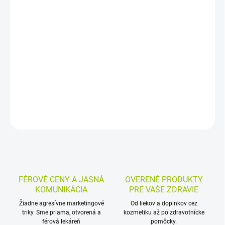
−
+
Pridať do košíka
Výživový doplnok s luteínom, zinkom, vitamínom A, meďou a
selénom na výživu oka. Zinok prispieva k udržaniu dobrého zraku
a selén k ochrane buniek pred oxidačným poškodením.
DETAILNÉ INFORMÁCIE
MOŽNOSTI VRÁTENIA TOVARU
OPÝTAŤ SA
STRÁŽIŤ
FÉROVÉ CENY A JASNÁ
OVERENÉ PRODUKTY
KOMUNIKÁCIA
PRE VAŠE ZDRAVIE
Žiadne agresívne marketingové
Od liekov a doplnkov cez
triky. Sme priama, otvorená a
kozmetiku až po zdravotnícke
férová lekáreň
pomôcky.