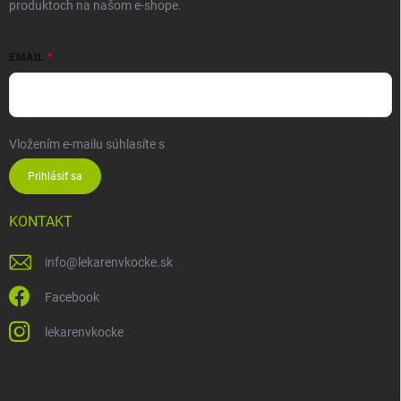
produktoch na našom e-shope.
EMAIL
Vložením e-mailu súhlasíte s
podmienkami ochrany osobných údajov
Prihlásiť sa
KONTAKT
info
@
lekarenvkocke.sk
Facebook
lekarenvkocke