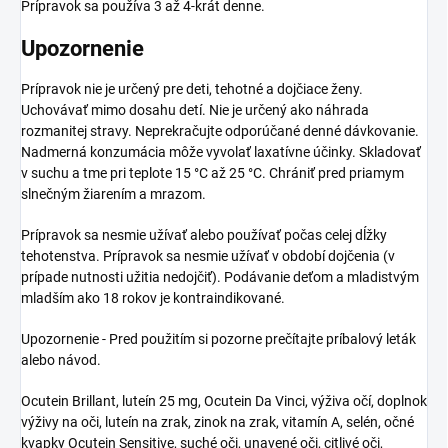
Prípravok sa používa 3 až 4-krát denne.
Upozornenie
Prípravok nie je určený pre deti, tehotné a dojčiace ženy.
Uchovávať mimo dosahu detí. Nie je určený ako náhrada
rozmanitej stravy. Neprekračujte odporúčané denné dávkovanie.
Nadmerná konzumácia môže vyvolať laxatívne účinky. Skladovať
v suchu a tme pri teplote 15 °C až 25 °C. Chrániť pred priamym
slnečným žiarením a mrazom.
Prípravok sa nesmie užívať alebo používať počas celej dĺžky
tehotenstva. Prípravok sa nesmie užívať v období dojčenia (v
prípade nutnosti užitia nedojčiť). Podávanie deťom a mladistvým
mladším ako 18 rokov je kontraindikované.
Upozornenie - Pred použitím si pozorne prečítajte príbalový leták
alebo návod.
Ocutein Brillant, luteín 25 mg, Ocutein Da Vinci, výživa očí, doplnok
výživy na oči, luteín na zrak, zinok na zrak, vitamín A, selén, očné
kvapky Ocutein Sensitive, suché oči, unavené oči, citlivé oči,