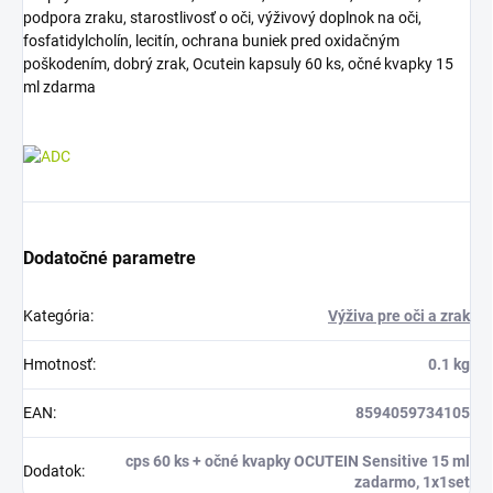
podpora zraku, starostlivosť o oči, výživový doplnok na oči,
fosfatidylcholín, lecitín, ochrana buniek pred oxidačným
poškodením, dobrý zrak, Ocutein kapsuly 60 ks, očné kvapky 15
ml zdarma
Dodatočné parametre
Kategória
:
Výživa pre oči a zrak
Hmotnosť
:
0.1 kg
EAN
:
8594059734105
cps 60 ks + očné kvapky OCUTEIN Sensitive 15 ml
Dodatok
:
zadarmo, 1x1set