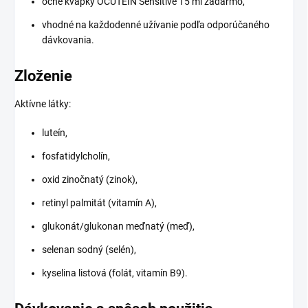
očné kvapky OCUTEIN Sensitive 15 ml zadarmo,
vhodné na každodenné užívanie podľa odporúčaného
dávkovania.
Zloženie
Aktívne látky:
luteín,
fosfatidylcholín,
oxid zinočnatý (zinok),
retinyl palmitát (vitamín A),
glukonát/glukonan meďnatý (meď),
selenan sodný (selén),
kyselina listová (folát, vitamín B9).