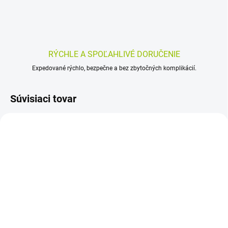
RÝCHLE A SPOĽAHLIVÉ DORUČENIE
Expedované rýchlo, bezpečne a bez zbytočných komplikácií.
Súvisiaci tovar
SKLADOM
SKLADOM
(>5 KS)
(>5 KS)
OCULOCIN PROPO očné
NEW NORDIC Ear Tone