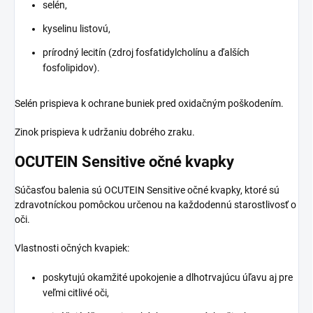
selén,
kyselinu listovú,
prírodný lecitín (zdroj fosfatidylcholínu a ďalších
fosfolipidov).
Selén prispieva k ochrane buniek pred oxidačným poškodením.
Zinok prispieva k udržaniu dobrého zraku.
OCUTEIN Sensitive očné kvapky
Súčasťou balenia sú OCUTEIN Sensitive očné kvapky, ktoré sú
zdravotníckou pomôckou určenou na každodennú starostlivosť o
oči.
Vlastnosti očných kvapiek:
poskytujú okamžité upokojenie a dlhotrvajúcu úľavu aj pre
veľmi citlivé oči,