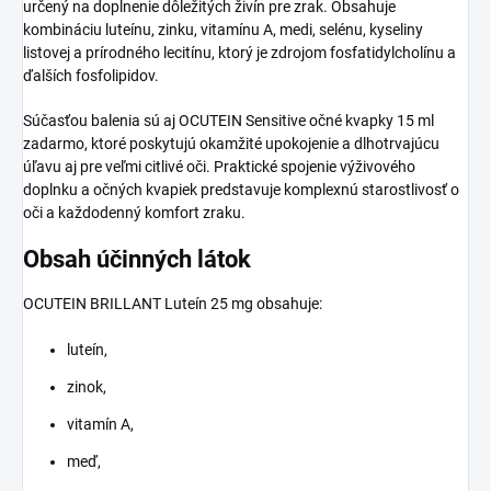
určený na doplnenie dôležitých živín pre zrak. Obsahuje
kombináciu luteínu, zinku, vitamínu A, medi, selénu, kyseliny
listovej a prírodného lecitínu, ktorý je zdrojom fosfatidylcholínu a
ďalších fosfolipidov.
Súčasťou balenia sú aj OCUTEIN Sensitive očné kvapky 15 ml
zadarmo, ktoré poskytujú okamžité upokojenie a dlhotrvajúcu
úľavu aj pre veľmi citlivé oči. Praktické spojenie výživového
doplnku a očných kvapiek predstavuje komplexnú starostlivosť o
oči a každodenný komfort zraku.
Obsah účinných látok
OCUTEIN BRILLANT Luteín 25 mg obsahuje:
luteín,
zinok,
vitamín A,
meď,