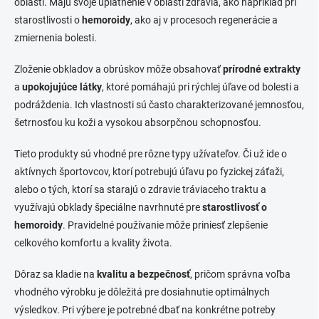
oblastí. Majú svoje uplatnenie v oblasti zdravia, ako napríklad pri
starostlivosti o
hemoroidy
, ako aj v procesoch regenerácie a
zmiernenia bolesti.
Zloženie obkladov a obrúskov môže obsahovať
prírodné extrakty
a
upokojujúce látky
, ktoré pomáhajú pri rýchlej úľave od bolesti a
podráždenia. Ich vlastnosti sú často charakterizované jemnosťou,
šetrnosťou ku koži a vysokou absorpčnou schopnosťou.
Tieto produkty sú vhodné pre rôzne typy užívateľov. Či už ide o
aktívnych športovcov, ktorí potrebujú úľavu po fyzickej záťaži,
alebo o tých, ktorí sa starajú o zdravie tráviaceho traktu a
využívajú obklady špeciálne navrhnuté pre
starostlivosť o
hemoroidy
. Pravidelné používanie môže priniesť zlepšenie
celkového komfortu a kvality života.
Dôraz sa kladie na
kvalitu a bezpečnosť
, pričom správna voľba
vhodného výrobku je dôležitá pre dosiahnutie optimálnych
výsledkov. Pri výbere je potrebné dbať na konkrétne potreby