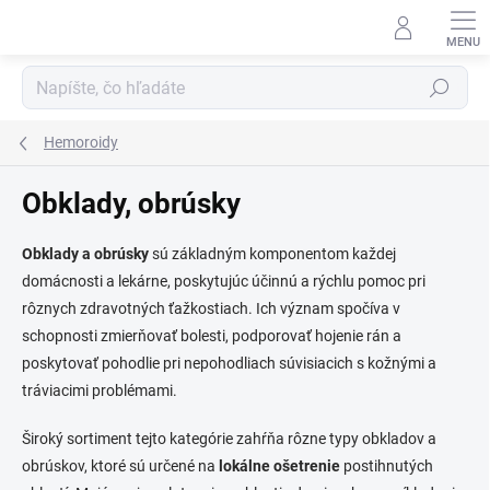
Prejsť
na
obsah
Hľadať
Hemoroidy
Obklady, obrúsky
Obklady a obrúsky
sú základným komponentom každej
domácnosti a lekárne, poskytujúc účinnú a rýchlu pomoc pri
rôznych zdravotných ťažkostiach. Ich význam spočíva v
schopnosti zmierňovať bolesti, podporovať hojenie rán a
poskytovať pohodlie pri nepohodliach súvisiacich s kožnými a
tráviacimi problémami.
Široký sortiment tejto kategórie zahŕňa rôzne typy obkladov a
obrúskov, ktoré sú určené na
lokálne ošetrenie
postihnutých