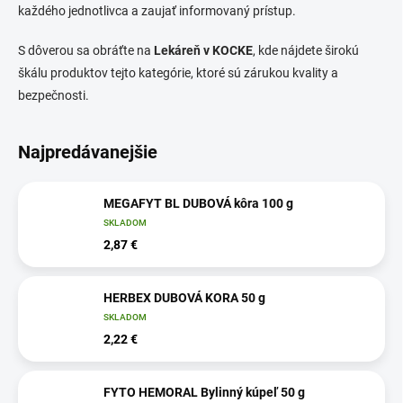
každého jednotlivca a zaujať informovaný prístup.
S dôverou sa obráťte na
Lekáreň v KOCKE
, kde nájdete širokú
škálu produktov tejto kategórie, ktoré sú zárukou kvality a
bezpečnosti.
Najpredávanejšie
MEGAFYT BL DUBOVÁ kôra 100 g
SKLADOM
2,87 €
HERBEX DUBOVÁ KORA 50 g
SKLADOM
2,22 €
FYTO HEMORAL Bylinný kúpeľ 50 g