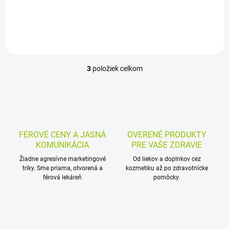
sedavých kúpeľov. Má
sťahujúci a protizápalový
účinok a urýchľuje hojenie pri
ošetrovaní citlivej...
3
položiek celkom
O
v
l
á
d
a
c
FÉROVÉ CENY A JASNÁ
OVERENÉ PRODUKTY
i
KOMUNIKÁCIA
PRE VAŠE ZDRAVIE
e
p
Žiadne agresívne marketingové
Od liekov a doplnkov cez
triky. Sme priama, otvorená a
r
kozmetiku až po zdravotnícke
férová lekáreň
pomôcky.
v
k
y
v
ý
p