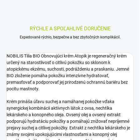
RÝCHLE A SPOĽAHLIVÉ DORUČENIE
Expedované rýchlo, bezpečne a bez zbytočných komplikácií.
NOBILIS Tilia BIO Obnovujúci krém Atopik je regeneračný krém
určený na starostlivosť o citlivú pokožku so sklonom k
atopickému ekzému, suchosti, podráždeniu a praskaniu. Jemné
BIO zloženie pomáha pokožku intenzívne hydratovať,
premasťovať a podporovať jej prirodzenú ochrannú bariéru bez
pocitu mastnoty.
Krém prináša úľavu suchej a namáhanej pokožke vďaka
synergickej kombinácii aktívnych látok z ovsa, nechtíka
lekárskeho a konopného oleja. Ovsený olej a ovsený extrakt
podporujú hydratáciu pokožky a pomáhajú znižovať nepríjemné
prejavy suchej a citlivej pokožky. Extrakt z nechtíka lekárskeho je
známy svojimi upokojujúcimi vlastnosťami a konopný olej