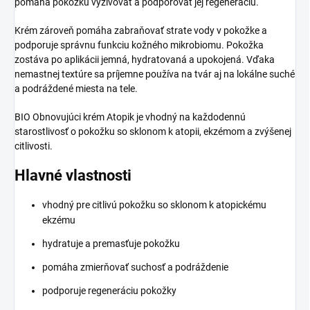
pomáha pokožku vyživovať a podporovať jej regeneráciu.
Krém zároveň pomáha zabraňovať strate vody v pokožke a
podporuje správnu funkciu kožného mikrobiomu. Pokožka
zostáva po aplikácii jemná, hydratovaná a upokojená. Vďaka
nemastnej textúre sa príjemne používa na tvár aj na lokálne suché
a podráždené miesta na tele.
BIO Obnovujúci krém Atopik je vhodný na každodennú
starostlivosť o pokožku so sklonom k atopii, ekzémom a zvýšenej
citlivosti.
Hlavné vlastnosti
vhodný pre citlivú pokožku so sklonom k atopickému
ekzému
hydratuje a premasťuje pokožku
pomáha zmierňovať suchosť a podráždenie
podporuje regeneráciu pokožky