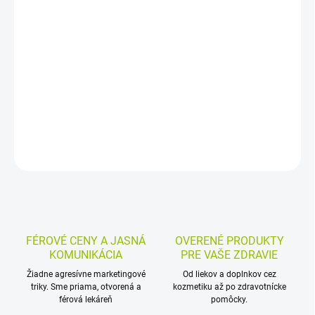
Dermálny krém s ovsom, nechtíkom lekárskym a konopným
olejom je určený na starostlivosť o citlivú pokožku so sklonom k
atopickému ekzému, suchosti a podráždeniu. Hydratuje,
premasťuje a nezanecháva pocit mastnoty.
DETAILNÉ INFORMÁCIE
MOŽNOSTI VRÁTENIA TOVARU
OPÝTAŤ SA
STRÁŽIŤ
FÉROVÉ CENY A JASNÁ
OVERENÉ PRODUKTY
KOMUNIKÁCIA
PRE VAŠE ZDRAVIE
Žiadne agresívne marketingové
Od liekov a doplnkov cez
triky. Sme priama, otvorená a
kozmetiku až po zdravotnícke
férová lekáreň
pomôcky.