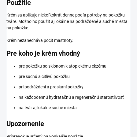
Použitie
Krém sa aplikuje niekoľkokrát denne podľa potreby na pokožku
tváre. Možno ho použiť aj lokálne na podráždené a suché miesta
na pokožke.
Krém nezanecháva pocit mastnoty.
Pre koho je krém vhodný
pre pokožku so sklonom k atopickému ekzému
pre suchú a citlivú pokožku
pri podráždení a praskaní pokožky
na každodennú hydratačnú a regeneračnú starostlivosť
na tvár aj lokálne suché miesta
Upozornenie
Prípravok je určený na vonkajšie použitie.