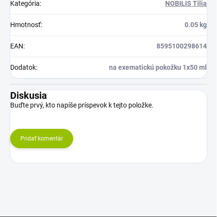
Kategória
:
NOBILIS Tilia
Hmotnosť
:
0.05 kg
EAN
:
8595100298614
Dodatok
:
na exematickú pokožku 1x50 ml
Diskusia
Buďte prvý, kto napíše príspevok k tejto položke.
Pridať komentár