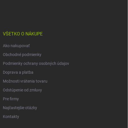
Z
á
p
ä
t
i
VŠETKO O NÁKUPE
e
Ako nakupovať
Obchodné podmienky
Podmienky ochrany osobných údajov
Doprava a platba
Možnosti vrátenia tovaru
Odstúpenie od zmluvy
Pre firmy
Najčastejšie otázky
Kontakty