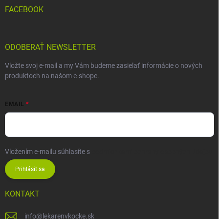
FACEBOOK
ODOBERAŤ NEWSLETTER
Vložte svoj e-mail a my Vám budeme zasielať informácie o nových
produktoch na našom e-shope.
EMAIL
Vložením e-mailu súhlasíte s
podmienkami ochrany osobných údajov
Prihlásiť sa
KONTAKT
info
@
lekarenvkocke.sk