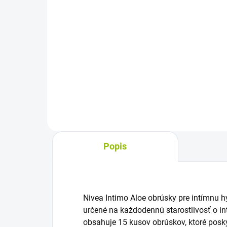
cena:
cena
Do košíka
Intímne vlhčené obrúsky s
Intí
mentolom poskytujú pocit
nap
sviežosti a sú vhodné na rýchle
mik
osvieženie počas dňa. Rešpektujú
urč
prirodzené pH v intímnych
a vo
partiách, sú klinicky testované a...
Popis
Nivea Intimo Aloe obrúsky pre intímnu 
určené na každodennú starostlivosť o int
obsahuje 15 kusov obrúskov, ktoré posky