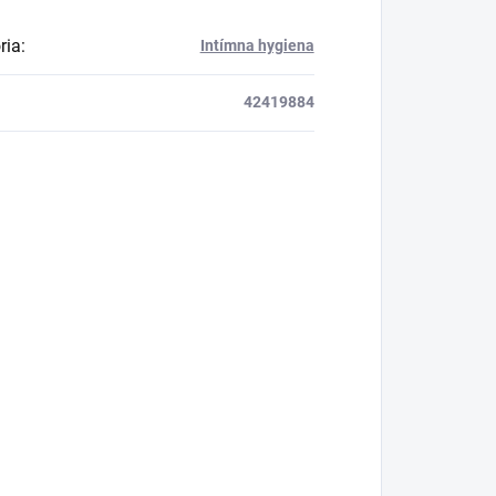
ria
:
Intímna hygiena
42419884