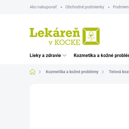
Prejsť
Ako nakupovať
Obchodné podmienky
Podmien
na
obsah
Lieky a zdravie
Kozmetika a kožné probl
Domov
Kozmetika a kožné problémy
Telová koz
Neohodnotené
Podrobnosti hodnote