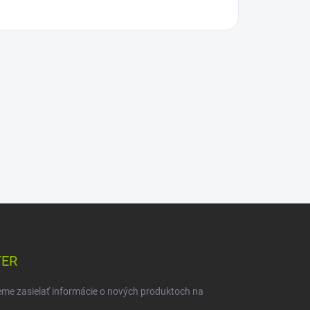
TER
eme zasielať informácie o nových produktoch na