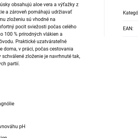
úsky obsahujú aloe vera a výťažky z
rtie a zároveň pomáhajú udržiavať
Kategó
mu zloženiu sú vhodné na
ortný pocit sviežosti počas celého
EAN
:
o 100 % prírodných vlákien a
ôvodu. Praktické uzatvárateľné
 doma, v práci, počas cestovania
 schválené zloženie je navrhnuté tak,
ch partií.
agnólie
ovnováhu pH
kien