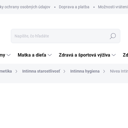
ky ochrany osobných údajov
Doprava a platba
Možnosti vráteni
Hľadať
émy
Matka a dieťa
Zdravá a športová výživa
Zd
metika
Intímna starostlivosť
Intímna hygiena
Nivea Int
nia
ZNAČKA:
NIVEA
2,50 €
Jednotková
0,17 € / 1 ks
cena:
SKLADOM
(>5 KS)