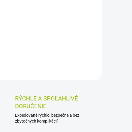
026
MOŽNOSTI DORUČENIA
Pridať do košíka
re intímnu hygienu 15 ks
OSTI VRÁTENIA TOVARU
RÝCHLE A SPOĽAHLIVÉ
DORUČENIE
Expedované rýchlo, bezpečne a bez
zbytočných komplikácií.