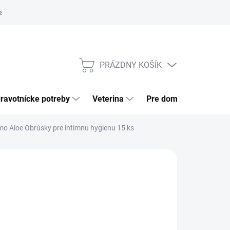
a tovaru
Odstúpenie od zmluvy
Pre firmy
Najčastejšie otázk
PRÁZDNY KOŠÍK
NÁKUPNÝ
KOŠÍK
ravotnícke potreby
Veterina
Pre domácnosť
imo Aloe Obrúsky pre intímnu hygienu 15 ks