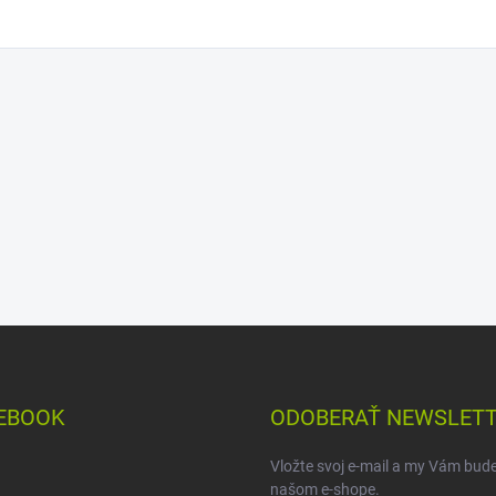
EBOOK
ODOBERAŤ NEWSLET
Vložte svoj e-mail a my Vám bud
našom e-shope.