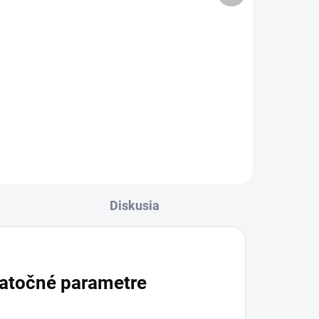
cena:
Do košíka
Vlhčené obrúsky na intímnu
hygienu šetrne čistia pokožku v
osť
oblasti konečníka, najmä pri
 sú
sklone k hemoroidom. Obsahujú
ie
rastlinné oleje a extrakty a sú
jednotlivo balené pre...
.
Diskusia
atočné parametre