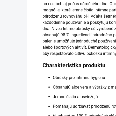
na cestách aj počas náročného dňa. Obr
magnólie, ktoré jemne čistia intímne pa
prirodzenú rovnováhu pH. Vďaka šetrné
každodenné používanie a poskytujú komf
dňa. Nivea Intimo obrúsky sú vyrobené z
obsahujú 98 % ingrediencií prírodného p
balenie umožňuje jednoduché používanie
alebo športových aktivít. Dermatologicky
aby rešpektovalo citlivú pokožku intímny
Charakteristika produktu
Obrúsky pre intímnu hygienu
Obsahujú aloe vera a výťažky z m
Jemne čistia a osviežujú
Pomáhajú udržiavať prirodzenú r
Vyrobené zo 100 % prírodných vlá