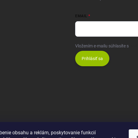
EMAIL
Vložením e-mailu súhlasíte s
pod
Prihlásiť sa
benie obsahu a reklám, poskytovanie funkcií