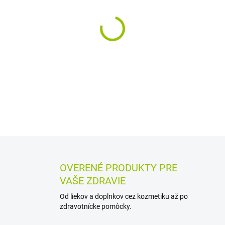
MÔŽEME DORUČIŤ DO:
12.8.2
−
+
Nivea Intimo Aloe Obrúsky p
DETAILNÉ INFORMÁCIE
MOŽN
OPÝTAŤ SA
STRÁŽIŤ
OVERENÉ PRODUKTY PRE
VAŠE ZDRAVIE
Od liekov a doplnkov cez kozmetiku až po
zdravotnícke pomôcky.