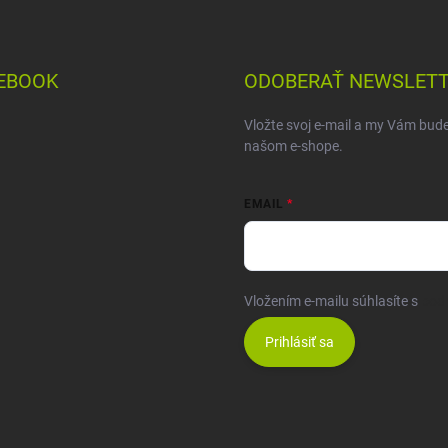
EBOOK
ODOBERAŤ NEWSLET
Vložte svoj e-mail a my Vám bud
našom e-shope.
EMAIL
Vložením e-mailu súhlasíte s
pod
Prihlásiť sa