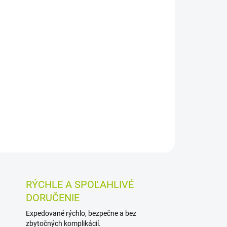
026
MOŽNOSTI DORUČENIA
Pridať do košíka
 pre deti od 12 mesiacov poskytuje okamžitú
okožku po bodnutí komárom či iným hmyzom.
ez a bavlnu, hydratuje, zjemňuje a vytvára
OSTI VRÁTENIA TOVARU
RÝCHLE A SPOĽAHLIVÉ
DORUČENIE
Expedované rýchlo, bezpečne a bez
zbytočných komplikácií.