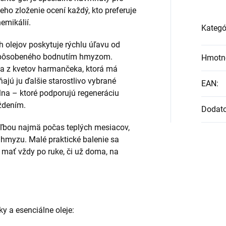
eho zloženie ocení každý, kto preferuje
emikálií.
Kategó
 olejov poskytuje rýchlu úľavu od
 spôsobeného bodnutím hmyzom.
Hmotn
da z kvetov harmančeka, ktorá má
ajú ju ďalšie starostlivo vybrané
EAN
:
avlna – ktoré podporujú regeneráciu
ždením.
Dodat
voľbou najmä počas teplých mesiacov,
 hmyzu. Malé praktické balenie sa
 mať vždy po ruke, či už doma, na
y a esenciálne oleje: