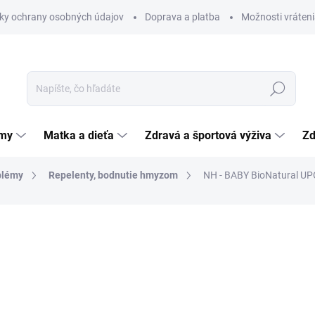
ky ochrany osobných údajov
Doprava a platba
Možnosti vráteni
Hľadať
émy
Matka a dieťa
Zdravá a športová výživa
Zd
blémy
Repelenty, bodnutie hmyzom
NH - BABY BioNatural UP
nia
ZNAČKA:
NATURA HOUSE S.R.L.
7,94 €
Jednotková
39,70 € / 100 ml
cena:
SKLADOM
(>5 KS)