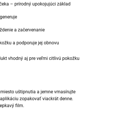
čeka – prírodný upokojujúci základ
egeneruje
áždenie a začervenanie
pokožku a podporuje jej obnovu
kt vhodný aj pre veľmi citlivú pokožku
miesto uštipnutia a jemne vmasírujte
aplikáciu zopakovať viackrát denne.
epkavý film.