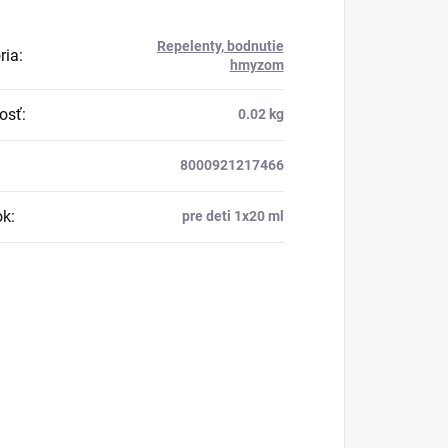
Repelenty, bodnutie
ria
:
hmyzom
osť
:
0.02 kg
8000921217466
ok
:
pre deti 1x20 ml