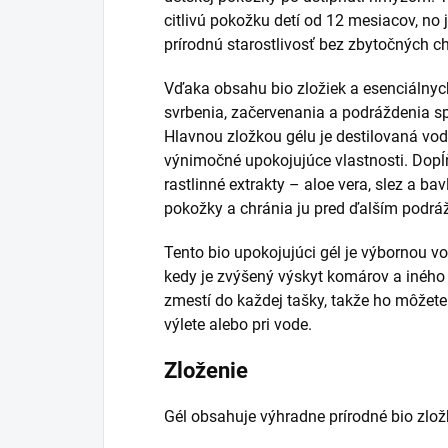
citlivú pokožku detí od 12 mesiacov, no j
prírodnú starostlivosť bez zbytočných ch
Vďaka obsahu bio zložiek a esenciálnych
svrbenia, začervenania a podráždenia
Hlavnou zložkou gélu je destilovaná vo
výnimočné upokojujúce vlastnosti. Dopĺň
rastlinné extrakty – aloe vera, slez a b
pokožky a chránia ju pred ďalším podrá
Tento bio upokojujúci gél je výbornou 
kedy je zvýšený výskyt komárov a iného
zmestí do každej tašky, takže ho môžete
výlete alebo pri vode.
Zloženie
Gél obsahuje výhradne prírodné bio zložk