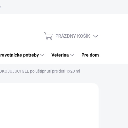
a tovaru
Odstúpenie od zmluvy
Pre firmy
Najčastejšie otázk
PRÁZDNY KOŠÍK
NÁKUPNÝ
KOŠÍK
ravotnícke potreby
Veterina
Pre domácnosť
OKOJUJÚCI GÉL po uštipnutí pre deti 1x20 ml