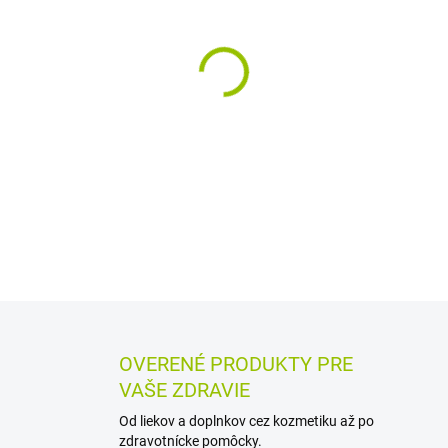
MÔŽEME DORUČIŤ DO:
12.8.2
−
+
Bio gél po uštipnutí hmyzom
úľavu a pomáha upokojiť p
Obsahuje harmanček, aloe, sl
ochrannú vrstvu.
DETAILNÉ INFORMÁCIE
MOŽN
OPÝTAŤ SA
STRÁŽIŤ
OVERENÉ PRODUKTY PRE
VAŠE ZDRAVIE
Od liekov a doplnkov cez kozmetiku až po
zdravotnícke pomôcky.