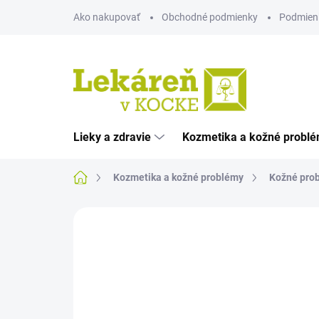
Prejsť
Ako nakupovať
Obchodné podmienky
Podmien
na
obsah
Lieky a zdravie
Kozmetika a kožné probl
Domov
Kozmetika a kožné problémy
Kožné pro
Neohodnotené
Podrobnosti hodnote