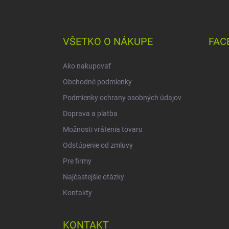
Z
á
p
ä
VŠETKO O NÁKUPE
FAC
t
i
Ako nakupovať
e
Obchodné podmienky
Podmienky ochrany osobných údajov
Doprava a platba
Možnosti vrátenia tovaru
Odstúpenie od zmluvy
Pre firmy
Najčastejšie otázky
Kontakty
KONTAKT