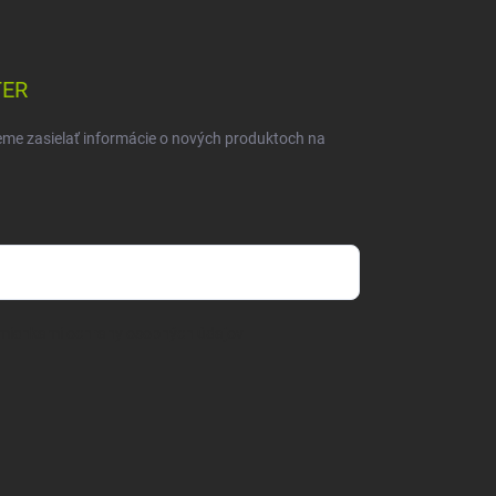
TER
eme zasielať informácie o nových produktoch na
mienkami ochrany osobných údajov