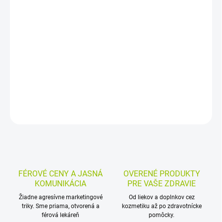
−
+
Pridať do košíka
Výživový doplnok s vitamínom C a aktívnou látkou ProteQuine®
vo forme tabliet. Vďaka vitamínu C prispieva k normálnej funkcii
imunitného systému a k zníženiu miery únavy a vyčerpania;
tablety sa nechávajú voľne rozpustiť v ústach.
DETAILNÉ INFORMÁCIE
MOŽNOSTI VRÁTENIA TOVARU
OPÝTAŤ SA
STRÁŽIŤ
FÉROVÉ CENY A JASNÁ
OVERENÉ PRODUKTY
KOMUNIKÁCIA
PRE VAŠE ZDRAVIE
Žiadne agresívne marketingové
Od liekov a doplnkov cez
triky. Sme priama, otvorená a
kozmetiku až po zdravotnícke
férová lekáreň
pomôcky.