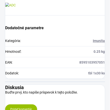
Dodatočné parametre
Kategória
:
Imunita
Hmotnosť
:
0.25 kg
EAN
:
8595103957051
Dodatok
:
tbl 1x30 ks
Diskusia
Buďte prvý, kto napíše príspevok k tejto položke.
Pridať komentár