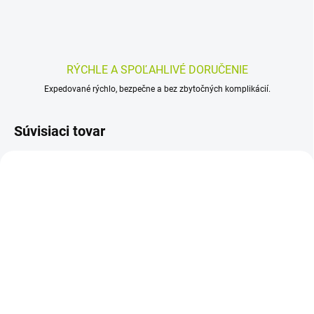
RÝCHLE A SPOĽAHLIVÉ DORUČENIE
Expedované rýchlo, bezpečne a bez zbytočných komplikácií.
Súvisiaci tovar
SKLADOM
SKLADOM
(>5 KS)
(>5 KS)
NaturProdukt
ELECTROLYTY IMMUNO