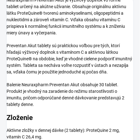
tabliet určený na akútne užívanie. Obsahuje originálnu aktívnu
látku ProteQuine® tvorenú aminokyselinami, oligopeptidmi a
nukleotidmi a zároveň vitamín C. Vďaka obsahu vitamínu C
prispieva k normálnej funkcii imunitného systému a k zníženiu
miery únavy a vyčerpania.
Preventan Akut tablety sú praktickou voľbou pre tých, ktorí
hľadajú výživový doplnok s vitamínom C a aktívnou látkou
ProteQuine® na obdobie, keď je vhodné cielene podporiť imunitný
systém. Tableta sa necháva voľne rozpustiť v ústach a nezapíja
sa, vďaka čomu je použitie jednoduché aj počas dňa.
Balenie Neuraxpharm Preventan Akut obsahuje 30 tabliet.
Produkt je vhodný na zaradenie do režimu starostlivosti o
imunitu, pričom odporúčané denné dávkovanie predstavujú 2
tablety denne.
Zloženie
Aktívne zložky v dennej dávke (2 tablety): ProteQuine 2 mg,
vitamín C 26,4 mg.