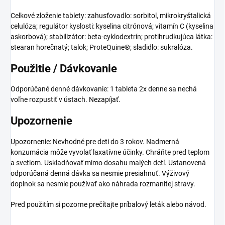
Celkové zloženie tablety: zahusťovadlo: sorbitol, mikrokryštalická
celulóza; regulátor kyslosti: kyselina citrónová; vitamín C (kyselina
askorbová); stabilizátor: beta-cyklodextrín; protihrudkujúca látka:
stearan horečnatý; talok; ProteQuine®; sladidlo: sukralóza.
Použitie / Dávkovanie
Odporúčané denné dávkovanie: 1 tableta 2x denne sa nechá
voľne rozpustiť v ústach. Nezapíjať.
Upozornenie
Upozornenie: Nevhodné pre deti do 3 rokov. Nadmerná
konzumácia môže vyvolať laxatívne účinky. Chráňte pred teplom
a svetlom. Uskladňovať mimo dosahu malých detí. Ustanovená
odporúčaná denná dávka sa nesmie presiahnuť. Výživový
doplnok sa nesmie používať ako náhrada rozmanitej stravy.
Pred použitím si pozorne prečítajte príbalový leták alebo návod.