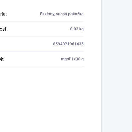
ria
:
Ekzémy, suchá pokožka
osť
:
0.03 kg
8594071961435
ok
:
masť 1x30 g