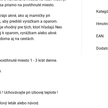
 sa priamo na postihnuté miesto.
Kategó
 trápi akné, ako aj mamičky pri
k, aby predišli vyrážkam a oparom.
Hmotn
je vhodný pre tých, ktorí hľadajú Neo
ej k oparom, vyrážkam alebo akné.
EAN
:
 doma aj na cestách.
Dodat
ostihnuté miesto 1 - 3 krát denne.
e.
! Uchovávajte pri izbovej teplote !
alový leták alebo návod.