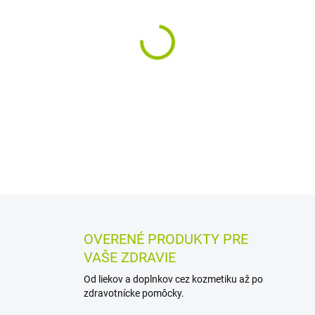
MÔŽEME DORUČIŤ DO:
12.8.2
−
+
Masť na pokožku náchylnú k
konzistencii pokožku nevysuš
postihnuté miesto.
DETAILNÉ INFORMÁCIE
MOŽN
OPÝTAŤ SA
STRÁŽIŤ
OVERENÉ PRODUKTY PRE
VAŠE ZDRAVIE
Od liekov a doplnkov cez kozmetiku až po
zdravotnícke pomôcky.