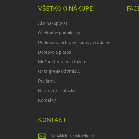
ä
VŠETKO O NÁKUPE
FAC
t
i
Ako nakupovať
e
Obchodné podmienky
Podmienky ochrany osobných údajov
Doprava a platba
Možnosti vrátenia tovaru
Odstúpenie od zmluvy
Pre firmy
Najčastejšie otázky
Kontakty
KONTAKT
info
@
lekarenvkocke.sk