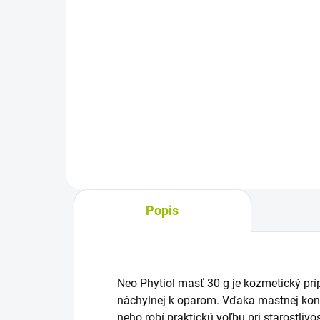
cena:
Do košíka
Der
Car
Dermálny sprej s ichtamolom 1 %
(bal
a oxidom zinočnatým 4 % je
záp
určený na starostlivosť o kožu so
Vyu
sklonom k ekzémom a
aler
problematickú pokožku detí aj
dospelých. Praktická sprejová...
Popis
Neo Phytiol masť 30 g je kozmetický prí
náchylnej k oparom. Vďaka mastnej konz
neho robí praktickú voľbu pri starostliv