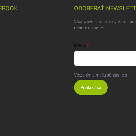
EBOOK
ODOBERAŤ NEWSLET
Vložte svoj e-mail a my Vám bud
našom e-shope.
EMAIL
Vložením e-mailu súhlasíte s
pod
Prihlásiť sa