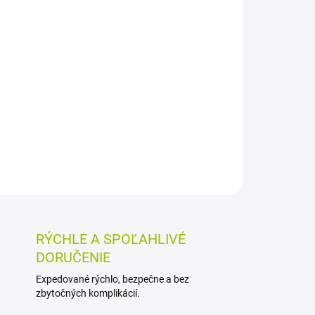
026
MOŽNOSTI DORUČENIA
Pridať do košíka
 oparom, vyrážkam a akné. Vďaka mastnej
uje a je vhodná na vonkajšie použitie priamo na
OSTI VRÁTENIA TOVARU
RÝCHLE A SPOĽAHLIVÉ
DORUČENIE
Expedované rýchlo, bezpečne a bez
zbytočných komplikácií.