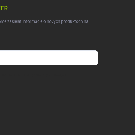
TER
eme zasielať informácie o nových produktoch na
mienkami ochrany osobných údajov