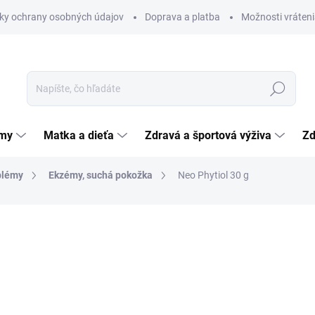
ky ochrany osobných údajov
Doprava a platba
Možnosti vráteni
Hľadať
émy
Matka a dieťa
Zdravá a športová výživa
Zd
blémy
Ekzémy, suchá pokožka
Neo Phytiol 30 g
nia
ZNAČKA:
ROSENPHARMA, A.S.
4,88 €
Jednotková
16,27 € / 100 g
cena:
SKLADOM
(>5 KS)