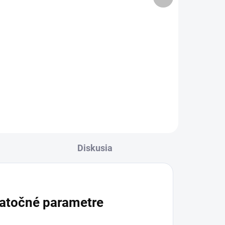
produkt
Do košíka
Dermálny krém s OzoilE,
stabilnými ozonidmi, vitamínom E
acetátom, kyselinou lipoovou a
ckým
hyalurónovou. Je určený na
e
prevenciu a liečbu dermatitídy,
je
ekzému a ďalších kožných...
,
Diskusia
atočné parametre