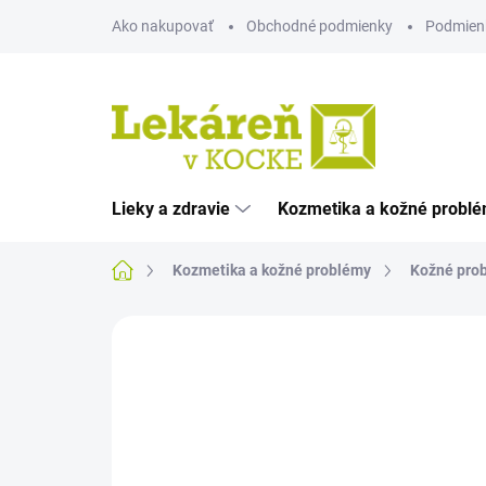
Prejsť
Ako nakupovať
Obchodné podmienky
Podmien
na
obsah
Lieky a zdravie
Kozmetika a kožné probl
Domov
Kozmetika a kožné problémy
Kožné pro
Neohodnotené
Podrobnosti hodnote