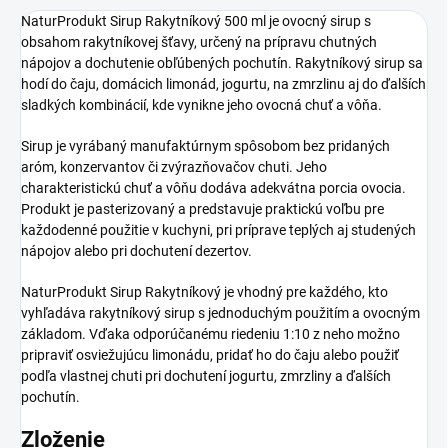
NaturProdukt Sirup Rakytníkový 500 ml je ovocný sirup s
obsahom rakytníkovej šťavy, určený na prípravu chutných
nápojov a dochutenie obľúbených pochutín. Rakytníkový sirup sa
hodí do čaju, domácich limonád, jogurtu, na zmrzlinu aj do ďalších
sladkých kombinácií, kde vynikne jeho ovocná chuť a vôňa.
Sirup je vyrábaný manufaktúrnym spôsobom bez pridaných
aróm, konzervantov či zvýrazňovačov chuti. Jeho
charakteristickú chuť a vôňu dodáva adekvátna porcia ovocia.
Produkt je pasterizovaný a predstavuje praktickú voľbu pre
každodenné použitie v kuchyni, pri príprave teplých aj studených
nápojov alebo pri dochutení dezertov.
NaturProdukt Sirup Rakytníkový je vhodný pre každého, kto
vyhľadáva rakytníkový sirup s jednoduchým použitím a ovocným
základom. Vďaka odporúčanému riedeniu 1:10 z neho možno
pripraviť osviežujúcu limonádu, pridať ho do čaju alebo použiť
podľa vlastnej chuti pri dochutení jogurtu, zmrzliny a ďalších
pochutín.
Zloženie