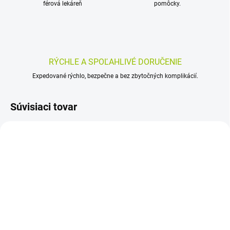
férová lekáreň
pomôcky.
RÝCHLE A SPOĽAHLIVÉ DORUČENIE
Expedované rýchlo, bezpečne a bez zbytočných komplikácií.
Súvisiaci tovar
SKLADOM
SKLADOM
(>5 KS)
(>5 KS)