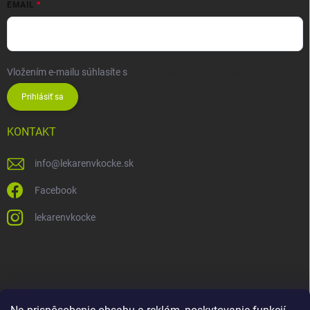
EMAIL
Vložením e-mailu súhlasíte s
podmienkami ochrany osobných údajov
Prihlásiť sa
KONTAKT
info
@
lekarenvkocke.sk
Facebook
lekarenvkocke