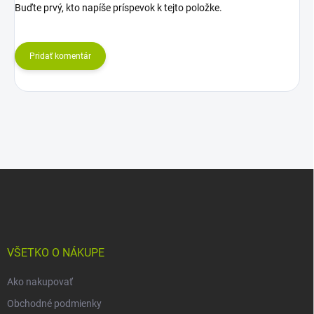
Buďte prvý, kto napíše príspevok k tejto položke.
Pridať komentár
Z
á
p
ä
t
i
VŠETKO O NÁKUPE
e
Ako nakupovať
Obchodné podmienky