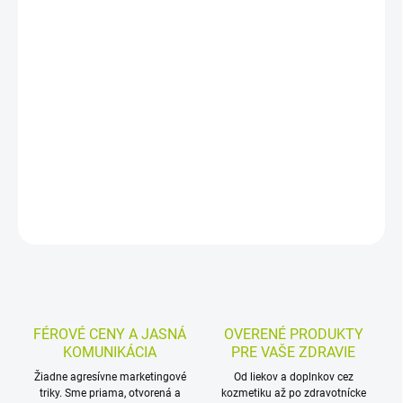
−
+
Pridať do košíka
Rakytníkový sirup s obsahom rakytníkovej šťavy je určený na
prípravu nápojov a dochutenie jogurtu, zmrzliny či ďalších
sladkých kombinácií. Je pasterizovaný, bez pridaných aróm,
konzervantov a zvýrazňovačov chuti, s odporúčaným riedením
1:10.
DETAILNÉ INFORMÁCIE
MOŽNOSTI VRÁTENIA TOVARU
OPÝTAŤ SA
STRÁŽIŤ
FÉROVÉ CENY A JASNÁ
OVERENÉ PRODUKTY
KOMUNIKÁCIA
PRE VAŠE ZDRAVIE
Žiadne agresívne marketingové
Od liekov a doplnkov cez
triky. Sme priama, otvorená a
kozmetiku až po zdravotnícke