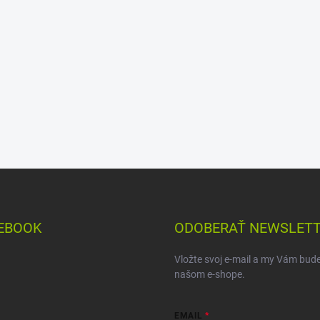
EBOOK
ODOBERAŤ NEWSLET
Vložte svoj e-mail a my Vám bud
našom e-shope.
EMAIL