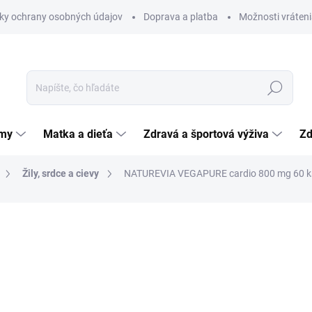
ky ochrany osobných údajov
Doprava a platba
Možnosti vráteni
Hľadať
émy
Matka a dieťa
Zdravá a športová výživa
Zd
Žily, srdce a cievy
NATUREVIA VEGAPURE cardio 800 mg 60 k
nia
21,28 €
Jednotková
0,35 € / 1 ks
cena:
SKLADOM
(>5 KS)
MÔŽEME DORUČIŤ DO:
12.8.2