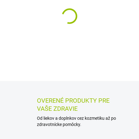
−
+
Výživový doplnok s estermi 
udržiavať normálnu hladinu c
DETAILNÉ INFORMÁCIE
MOŽN
OPÝTAŤ SA
STRÁŽIŤ
OVERENÉ PRODUKTY PRE
VAŠE ZDRAVIE
Od liekov a doplnkov cez kozmetiku až po
zdravotnícke pomôcky.