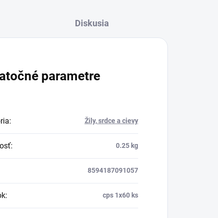
Diskusia
atočné parametre
ria
:
Žily, srdce a cievy
osť
:
0.25 kg
8594187091057
ok
:
cps 1x60 ks