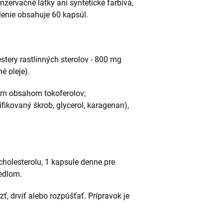
ervačné látky ani syntetické farbivá,
lenie obsahuje 60 kapsúl.
ery rastlinných sterolov - 800 mg
né oleje).
kým obsahom tokoferolov;
fikovaný škrob, glycerol, karagenan),
cholesterolu, 1 kapsule denne pre
jedlom.
ť, drviť alebo rozpúšťať. Prípravok je