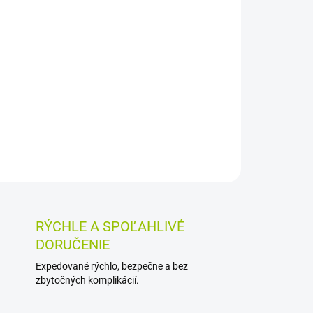
Pridať do košíka
rastlinných sterolov vo forme kapsúl pomáha
holesterolu v krvi. Balenie obsahuje 60 kapsúl.
OSTI VRÁTENIA TOVARU
RÝCHLE A SPOĽAHLIVÉ
DORUČENIE
Expedované rýchlo, bezpečne a bez
zbytočných komplikácií.