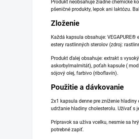
Produkt neobsahuje žiadne chemické konz
pšeničné produkty, lepok ani laktózu. Ba
Zloženie
Každá kapsula obsahuje: VEGAPURE® est
estery rastlinných sterolov (zdroj: rastlin
Produkt ďalej obsahuje: extrakt s vyso
askorbylmalmitát), poťah kapsule ( modi
sójový olej, farbivo (riboflavín).
Použitie a dávkovanie
2x1 kapsula denne pre zníženie hladiny 
udržanie hladiny cholesterolu. Užívať s 
Prípravok sa užíva vcelku, nesmie sa hrýz
potrebné zapiť.