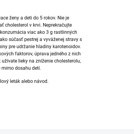
ace ženy a deti do 5 rokov. Nie je
ť cholesterol v krvi. Neprekračujte
konzumácia viac ako 3 g rastlinných
ako súčasť pestrej a vyváženej stravy s
iny pre udržanie hladiny karotenoidov.
ikových faktorov, úprava jedného z nich
užívate lieky na zníženie cholesterolu,
e mimo dosahu detí.
alový leták alebo návod.