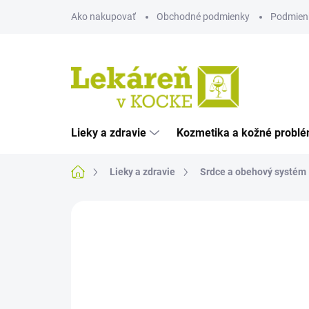
Prejsť
Ako nakupovať
Obchodné podmienky
Podmien
na
obsah
Lieky a zdravie
Kozmetika a kožné probl
Domov
Lieky a zdravie
Srdce a obehový systém
Neohodnotené
Podrobnosti hodnote