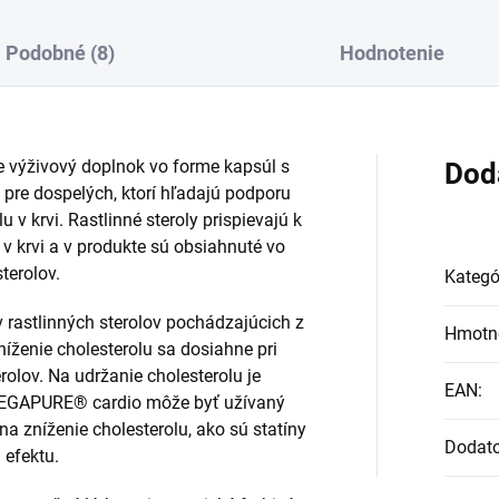
Podobné (8)
Hodnotenie
výživový doplnok vo forme kapsúl s
Dod
 pre dospelých, ktorí hľadajú podporu
u v krvi. Rastlinné steroly prispievajú k
 v krvi a v produkte sú obsiahnuté vo
terolov.
Kategó
rastlinných sterolov pochádzajúcich z
Hmotn
níženie cholesterolu sa dosiahne pri
rolov. Na udržanie cholesterolu je
EAN
:
 VEGAPURE® cardio môže byť užívaný
a zníženie cholesterolu, ako sú statíny
Dodat
 efektu.