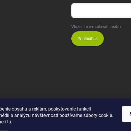
Vložením e-mailu súhlasíte s
pod
Prihlásiť sa
benie obsahu a reklám, poskytovanie funkcií
médií a analýzu návštevnosti používame súbory cookie.
ácií
tu
.