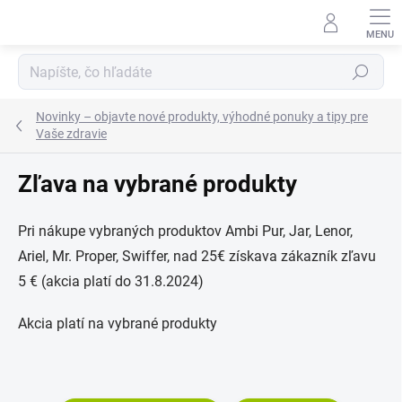
Prejsť
na
obsah
Hľadať
Novinky – objavte nové produkty, výhodné ponuky a tipy pre
Vaše zdravie
Zľava na vybrané produkty
Pri nákupe vybraných produktov Ambi Pur, Jar, Lenor,
Ariel, Mr. Proper, Swiffer, nad 25€ získava zákazník zľavu
5 € (akcia platí do 31.8.2024)
Akcia platí na vybrané produkty