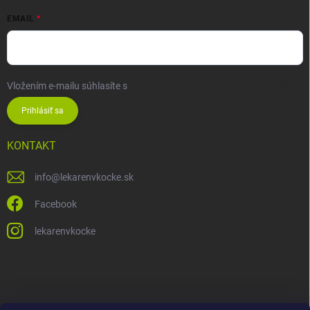
EMAIL
Vložením e-mailu súhlasíte s
podmienkami ochrany osobných údajov
Prihlásiť sa
KONTAKT
info
@
lekarenvkocke.sk
Facebook
lekarenvkocke