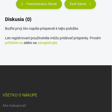
Predchádzajúci článok
Ďalší článok
Diskusia (0)
Buďte prvý, kto napíše príspevok k tejto položke.
Len registrovaní používatelia môžu pridávať príspevky. Prosím
prihláste sa
alebo sa
zaregistrujte
.
Z
á
p
ä
t
i
VŠETKO O NÁKUPE
e
Ako nakupovať