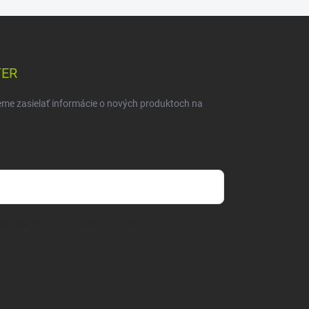
TER
eme zasielať informácie o nových produktoch na
mienkami ochrany osobných údajov