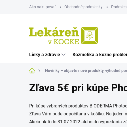
Prejsť
Ako nakupovať
Obchodné podmienky
Podmien
na
obsah
Lieky a zdravie
Kozmetika a kožné probl
Domov
Novinky – objavte nové produkty, výhodné pon
Zľava 5€ pri kúpe Ph
Pri kúpe vybraných produktov BIODERMA Photode
Zľava Vám bude odpočítaná v košíku. Na jeden n
Akcia platí do 31.07.2022 alebo do vypredania 