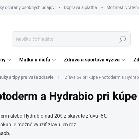
ky ochrany osobných údajov
Doprava a platba
Možnosti vráteni
Hľadať
émy
Matka a dieťa
Zdravá a športová výživa
Zd
uky a tipy pre Vaše zdravie
Zľava 5€ pri kúpe Photoderm a Hydrab
otoderm a Hydrabio pri kúpe
rm alebo Hydrabio nad 20€ získavate zľavu -5€.
ákup je možné využiť zľavu len raz.
zásob.