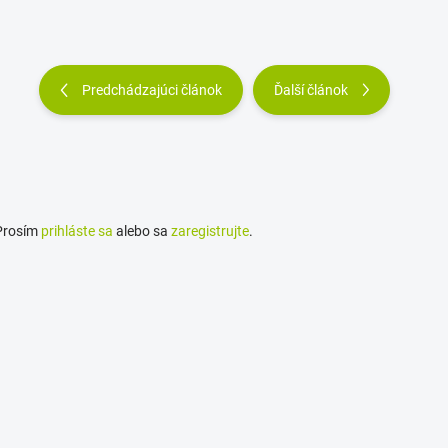
Predchádzajúci článok
Ďalší článok
 Prosím
prihláste sa
alebo sa
zaregistrujte
.