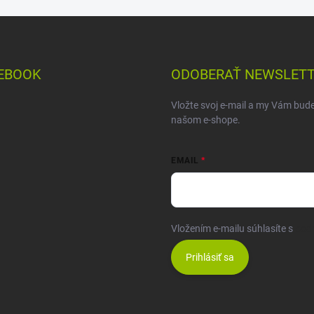
EBOOK
ODOBERAŤ NEWSLET
Vložte svoj e-mail a my Vám bud
našom e-shope.
EMAIL
Vložením e-mailu súhlasíte s
pod
Prihlásiť sa