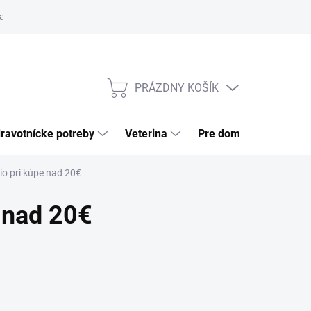
a tovaru
Odstúpenie od zmluvy
Pre firmy
Najčastejšie otázk
PRÁZDNY KOŠÍK
NÁKUPNÝ
KOŠÍK
ravotnícke potreby
Veterina
Pre domácnosť
io pri kúpe nad 20€
 nad 20€