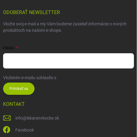
ODOBERAŤ NEWSLETTER
Vložte svoj e-mail a my Vám budeme zasielať informácie o nových
produktoch na našom e-shope.
EMAIL
Vložením e-mailu súhlasíte s
podmienkami ochrany osobných údajov
Prihlásiť sa
KONTAKT
info
@
lekarenvkocke.sk
Facebook