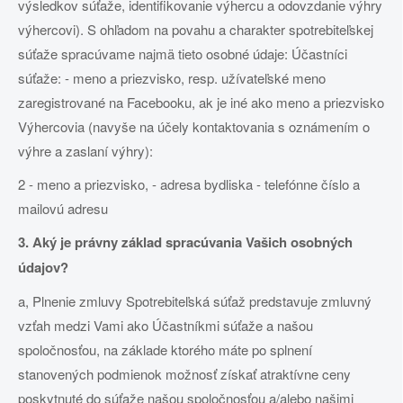
výsledkov súťaže, identifikovanie výhercu a odovzdanie výhry
výhercovi). S ohľadom na povahu a charakter spotrebiteľskej
súťaže spracúvame najmä tieto osobné údaje: Účastníci
súťaže: - meno a priezvisko, resp. užívateľské meno
zaregistrované na Facebooku, ak je iné ako meno a priezvisko
Výhercovia (navyše na účely kontaktovania s oznámením o
výhre a zaslaní výhry):
2 - meno a priezvisko, - adresa bydliska - telefónne číslo a
mailovú adresu
3. Aký je právny základ spracúvania Vašich osobných
údajov?
a, Plnenie zmluvy Spotrebiteľská súťaž predstavuje zmluvný
vzťah medzi Vami ako Účastníkmi súťaže a našou
spoločnosťou, na základe ktorého máte po splnení
stanovených podmienok možnosť získať atraktívne ceny
poskytnuté do súťaže našou spoločnosťou a/alebo našimi