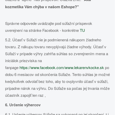
kozmetika Vám chýba v našom Eshope?"
Správne odpovede uvádzajte pod súťažní príspevok
uverejnení na stránke Facebook - konkrétne
TU
5.2. Účasť v Súťaži nie je podmienená nákupom žiadneho
tovaru. Z nákupu tovaru nevyplývajú žiadne výhody. Účasť v
Súťaži v prípade výhry zahŕňa súhlas so zverejnením mena a
iniciálok priezviska na
fanpage
https://www.facebook.com/www.lekarenvkocke.sk
po
dobu 6 mesiacov od skončenia Súťaže. Tento súhlas je možné
kedykoľvek odvolať bez toho, aby to ovplyvnilo účasť v súťaži,
prípadne nárok na výhru. Do Súťaže sa počas jej trvania môže
účastník zapojiť len raz ,
6. Určenie výhercov
6.1. Určenie výhercov Súťaže sa vykonaná po jej skončení, t.j.