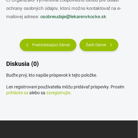
ochrany osobných údajov, ktorú možno kontaktovať na e-
mailovej adrese:
osobneudaje@lekarenvkocke.sk
Predchádzajúci článok
Ďalší článok
Diskusia (0)
Buďte prvý, kto napíše príspevok k tejto položke.
Len registrovaní používatelia môžu pridávať príspevky. Prosím
prihláste sa
alebo sa
zaregistrujte
.
Z
á
p