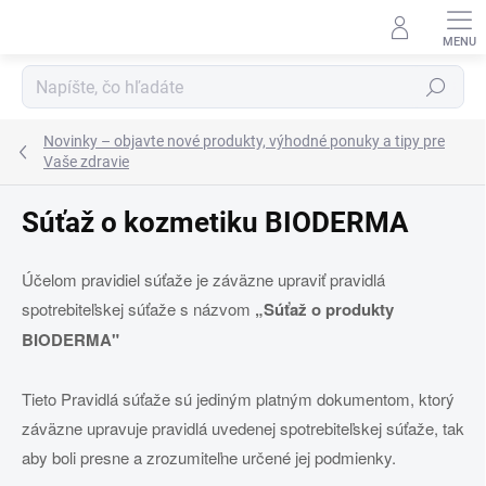
Prejsť
na
obsah
Hľadať
Novinky – objavte nové produkty, výhodné ponuky a tipy pre
Vaše zdravie
Súťaž o kozmetiku BIODERMA
Účelom pravidiel súťaže je záväzne upraviť pravidlá
spotrebiteľskej súťaže s názvom
„Súťaž o produkty
BIODERMA"
Tieto Pravidlá súťaže sú jediným platným dokumentom, ktorý
záväzne upravuje pravidlá uvedenej spotrebiteľskej súťaže, tak
aby boli presne a zrozumiteľne určené jej podmienky.