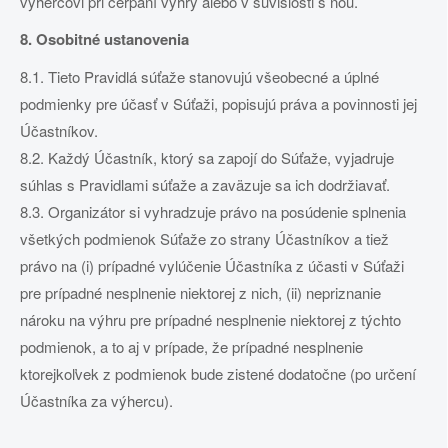
výhercovi pri čerpaní výhry alebo v súvislosti s ňou.
8. Osobitné ustanovenia
8.1. Tieto Pravidlá súťaže stanovujú všeobecné a úplné
podmienky pre účasť v Súťaži, popisujú práva a povinnosti jej
Účastníkov.
8.2. Každý Účastník, ktorý sa zapojí do Súťaže, vyjadruje
súhlas s Pravidlami súťaže a zaväzuje sa ich dodržiavať.
8.3. Organizátor si vyhradzuje právo na posúdenie splnenia
všetkých podmienok Súťaže zo strany Účastníkov a tiež
právo na (i) prípadné vylúčenie Účastníka z účasti v Súťaži
pre prípadné nesplnenie niektorej z nich, (ii) nepriznanie
nároku na výhru pre prípadné nesplnenie niektorej z týchto
podmienok, a to aj v prípade, že prípadné nesplnenie
ktorejkoľvek z podmienok bude zistené dodatočne (po určení
Účastníka za výhercu).