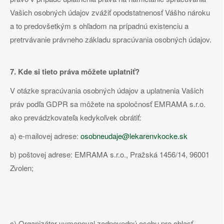
Vašich osobných údajov zvážiť opodstatnenosť Vášho nároku
a to predovšetkým s ohľadom na prípadnú existenciu a
pretrvávanie právneho základu spracúvania osobných údajov.
7. Kde si tieto práva môžete uplatniť?
V otázke spracúvania osobných údajov a uplatnenia Vašich
práv podľa GDPR sa môžete na spoločnosť EMRAMA s.r.o.
ako prevádzkovateľa kedykoľvek obrátiť:
a) e-mailovej adrese:
osobneudaje@lekarenvkocke.sk
b) poštovej adrese: EMRAMA s.r.o., Pražská 1456/14, 96001
Zvolen;
c) Organizátor vymenoval zodpovednú osobu pre oblasť