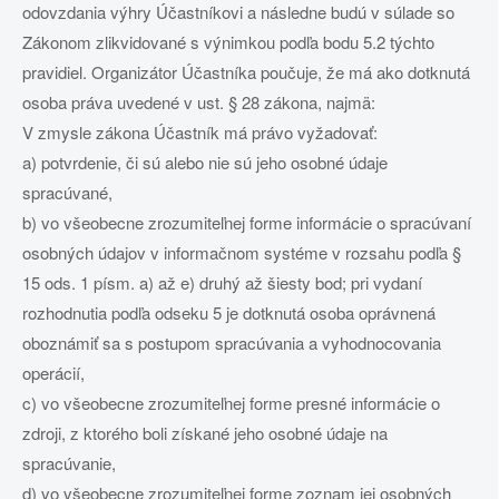
odovzdania výhry Účastníkovi a následne budú v súlade so
Zákonom zlikvidované s výnimkou podľa bodu 5.2 týchto
pravidiel. Organizátor Účastníka poučuje, že má ako dotknutá
osoba práva uvedené v ust. § 28 zákona, najmä:
V zmysle zákona Účastník má právo vyžadovať:
a) potvrdenie, či sú alebo nie sú jeho osobné údaje
spracúvané,
b) vo všeobecne zrozumiteľnej forme informácie o spracúvaní
osobných údajov v informačnom systéme v rozsahu podľa §
15 ods. 1 písm. a) až e) druhý až šiesty bod; pri vydaní
rozhodnutia podľa odseku 5 je dotknutá osoba oprávnená
oboznámiť sa s postupom spracúvania a vyhodnocovania
operácií,
c) vo všeobecne zrozumiteľnej forme presné informácie o
zdroji, z ktorého boli získané jeho osobné údaje na
spracúvanie,
d) vo všeobecne zrozumiteľnej forme zoznam jej osobných