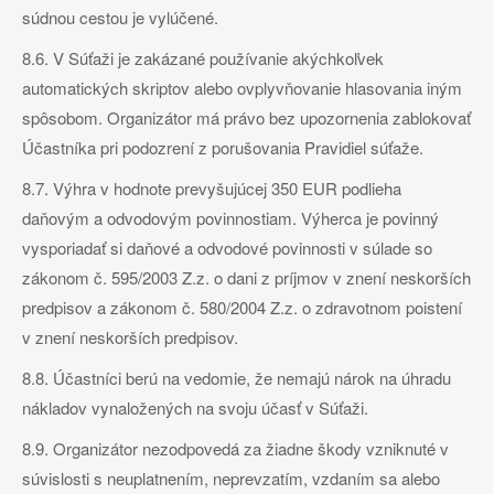
súdnou cestou je vylúčené.
8.6. V Súťaži je zakázané používanie akýchkoľvek
automatických skriptov alebo ovplyvňovanie hlasovania iným
spôsobom. Organizátor má právo bez upozornenia zablokovať
Účastníka pri podozrení z porušovania Pravidiel súťaže.
8.7. Výhra v hodnote prevyšujúcej 350 EUR podlieha
daňovým a odvodovým povinnostiam. Výherca je povinný
vysporiadať si daňové a odvodové povinnosti v súlade so
zákonom č. 595/2003 Z.z. o dani z príjmov v znení neskorších
predpisov a zákonom č. 580/2004 Z.z. o zdravotnom poistení
v znení neskorších predpisov.
8.8. Účastníci berú na vedomie, že nemajú nárok na úhradu
nákladov vynaložených na svoju účasť v Súťaži.
8.9. Organizátor nezodpovedá za žiadne škody vzniknuté v
súvislosti s neuplatnením, neprevzatím, vzdaním sa alebo