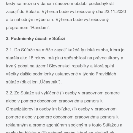
kedy sa možno v danom časovom období poslednýkrát
zapojiť do Súťaže. Výherca bude vyžrebovaný dňa 23.11.2020
a to náhodným výberom. Výherca bude vyžrebovaný
programom "Random".
3. Podmienky účasti v Súťaži
3.1. Do Súťaže sa môže zapojiť každá fyzická osoba, ktorá je
staršia ako 18 rokov, má plnú spôsobilosť na právne úkony a
trvalý pobyt na území Slovenskej republiky a ktorá splní
všetky ďalšie podmienky ustanovené v týchto Pravidlách
súťaže (ďalej len „Účastník“).
3.2. Zo Súťaže sú vylúčené (i) osoby v pracovnom pomere
alebo v pomere obdobnom pracovnému pomeru k
Organizátorovi a osoby im blízke, (ii) osoby v pracovnom
pomere alebo v pomere obdobnom pracovnému pomeru k
reklamným a promo agentúram spojeným s touto Súťažou a
osoby im blízke a (iii) ostatné osoby, ktoré sa akokoľvek