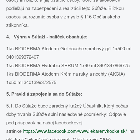
podieľajú na zabezpečení a realizácii tejto Súťaže. Blízkou
osobou sa rozumie osoba v zmysle § 116 Občianskeho
zákonníka.
4. Výhra v Súťaži - balíček obsahuje:
1ks BIODERMA Atoderm Gel douche sprchový gél 1x500 ml
3401399372407
1ks BIODERMA Hydrabio SERUM 1x40 ml 3401347869775
1ks BIODERMA Atoderm Krém na ruky a nechty (AKCIA)
1x50 ml 3401399372575
5. Pravidlá zapojenia sa do Súťaže:
5.1. Do Súťaže bude zaradený každý Účastník, ktorý počas
doby trvania Súťaže splní nasledovné podmienky: Odpovie
pod príspevok na našej facebookovej
stránke
https://www.facebook.com/www.lekarenvkocke.sk/
na
otázku a "lajkne" náš príspevok. Otázka znie:
"Aká