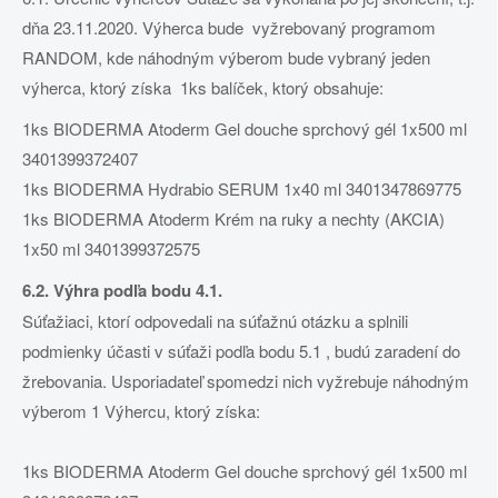
dňa 23.11.2020. Výherca bude vyžrebovaný programom
RANDOM, kde náhodným výberom bude vybraný jeden
výherca, ktorý získa 1ks balíček, ktorý obsahuje:
1ks BIODERMA Atoderm Gel douche sprchový gél 1x500 ml
3401399372407
1ks BIODERMA Hydrabio SERUM 1x40 ml 3401347869775
1ks BIODERMA Atoderm Krém na ruky a nechty (AKCIA)
1x50 ml 3401399372575
6.2. Výhra podľa bodu 4.1.
Súťažiaci, ktorí odpovedali na súťažnú otázku a splnili
podmienky účasti v súťaži podľa bodu 5.1 , budú zaradení do
žrebovania. Usporiadateľ spomedzi nich vyžrebuje náhodným
výberom 1 Výhercu, ktorý získa:
1ks BIODERMA Atoderm Gel douche sprchový gél 1x500 ml