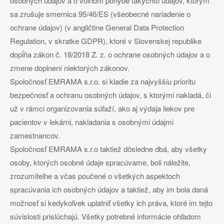
osobných údajov a o voľnom pohybe takýchto údajov, ktorým
sa zrušuje smernica 95/46/ES (všeobecné nariadenie o
ochrane údajov) (v angličtine General Data Protection
Regulation, v skratke GDPR), ktoré v Slovenskej republike
dopĺňa zákon č. 18/2018 Z. z. o ochrane osobných údajov a o
zmene doplnení niektorých zákonov.
Spoločnosť EMRAMA s.r.o. si kladie za najvyššiu prioritu
bezpečnosť a ochranu osobných údajov, s ktorými nakladá, či
už v rámci organizovania súťaží, ako aj výdaja liekov pre
pacientov v lekárni, nakladania s osobnými údajmi
zamestnancov.
Spoločnosť EMRAMA s.r.o taktiež dôsledne dbá, aby všetky
osoby, ktorých osobné údaje spracúvame, boli náležite,
zrozumiteľne a včas poučené o všetkých aspektoch
spracúvania ich osobných údajov a taktiež, aby im bola daná
možnosť si kedykoľvek uplatniť všetky ich práva, ktoré im tejto
súvislosti prislúchajú. Všetky potrebné informácie ohľadom