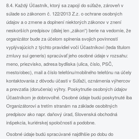
8.4. Každý Účastník, ktorý sa zapojí do súťaže, zároveň v
súlade so zákonom č. 122/2013 Z.z. o ochrane osobných
údajov a o zmene a doplnení niektorých zákonov v znení
neskorších predpisov (ďalej len „zákon“) berie na vedomie, že
organizátor bude za účelom splnenia svojich povinností
vyplývajúcich z týchto pravidiel voči Účastníkovi (teda titulom
zmluvy sui generis) spracúvať jeho osobné údaje v rozsahu:
meno, priezvisko, adresa bydliska (ulica, číslo, PSČ,
mesto/obec), mail a číslo telefónu/mobilného telefónu na účely
kontaktovania z dôvodu účasti v Súťaži, oznámenia výhercov
a prevzatia (doručenia) výhry. Poskytnutie osobných údajov
Účastníkom je dobrovoľné. Osobné údaje budú poskytnuté iba
Organizátorovi a tretím stranám na základe osobitných
predpisov ako napr. daňový úrad, Slovenská obchodná
inšpekcia, kuriérskej spoločnosti a podobne.
Osobné údaje budú spracúvané najdlhšie po dobu do