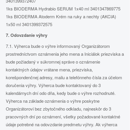
3401399372407
1ks BIODERMA Hydrabio SERUM 1x40 ml 3401347869775
1ks BIODERMA Atoderm Krém na ruky a nechty (AKCIA)
1x50 ml 3401399372575
7. Odovzdanie výhry
7.1. Výherca bude o výhre informovaný Organizátorom
prostredníctvom oznámenia jeho mena a Iniciálok priezviska a
bude požiadaný v súkromnej správe o oznámenie
kontaktných údajov vrátane mena, priezviska,
korešpondenčnej adresy, mailu a telefónneho čísla za účelom
doručenia výhry. Výherca bude kontaktovaný do 3
kalendárnych dní odo dňa, kedy bude o výhre rozhodnuté.
Výherca na základe oznámenia o výhre poskytne
Organizátorovi bez zbytočného odkladu, najneskôr do 3
pracovných dní po oznámení, všetky požadované kontaktné
údaje potrebné na odovzdanie predmetu výhry. Ak výherca