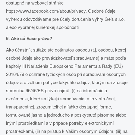
dostupné na webovej stránke
https://www.facebook.com/about/privacy. Osobné údaje
výhercu odovzdávame pre účely doručenia výhry Geis s.r.o.
alebo vybranej kuriérskej spoločnosti
6. Aké sú Vaše práva?
Ako účastník súťaže ste dotknutou osobou (t.j. osobou, ktorej
osobné údaje ako prevádzkovateľ spracúvame) a máte podľa
kapitoly III Nariadenia Európskeho Parlamentu a Rady (EÚ)
2016/679 o ochrane fyzických osôb pri spracúvaní osobných
údajov a o voľnom pohybe takýchto údajov, ktorým sa zrušuje
smernica 95/46/ES právo najmä: (i) na informácie a
oznámenia, ktoré sa týkajú spracúvania, a to v stručnej,
transparentnej, zrozumiteľnej a ľahko dostupnej forme,
formulované jasne a jednoducho a poskytnuté písomne alebo
inými prostriedkami a v prípade potreby elektronickými
prostriedkami, (ii) na prístup k Vašim osobným údajom, (iii) na