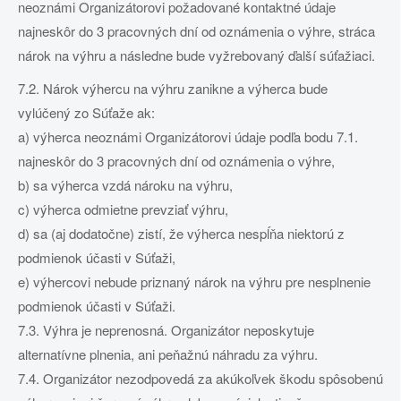
neoznámi Organizátorovi požadované kontaktné údaje
najneskôr do 3 pracovných dní od oznámenia o výhre, stráca
nárok na výhru a následne bude vyžrebovaný ďalší súťažiaci.
7.2. Nárok výhercu na výhru zanikne a výherca bude
vylúčený zo Súťaže ak:
a) výherca neoznámi Organizátorovi údaje podľa bodu 7.1.
najneskôr do 3 pracovných dní od oznámenia o výhre,
b) sa výherca vzdá nároku na výhru,
c) výherca odmietne prevziať výhru,
d) sa (aj dodatočne) zistí, že výherca nespĺňa niektorú z
podmienok účasti v Súťaži,
e) výhercovi nebude priznaný nárok na výhru pre nesplnenie
podmienok účasti v Súťaži.
7.3. Výhra je neprenosná. Organizátor neposkytuje
alternatívne plnenia, ani peňažnú náhradu za výhru.
7.4. Organizátor nezodpovedá za akúkoľvek škodu spôsobenú