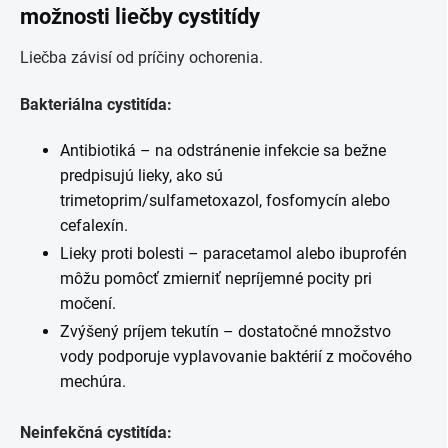
možnosti liečby cystitídy
Liečba závisí od príčiny ochorenia.
Bakteriálna cystitída:
Antibiotiká – na odstránenie infekcie sa bežne
predpisujú lieky, ako sú
trimetoprim/sulfametoxazol, fosfomycín alebo
cefalexín.
Lieky proti bolesti – paracetamol alebo ibuprofén
môžu pomôcť zmierniť nepríjemné pocity pri
močení.
Zvýšený príjem tekutín – dostatočné množstvo
vody podporuje vyplavovanie baktérií z močového
mechúra.
Neinfekčná cystitída: