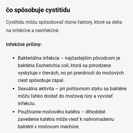
čo spôsobuje cystitídu
Cystitídu môžu spôsobovať rôzne faktory, ktoré sa delia
na infekčné a neinfekčné.
Infekčné príčiny:
Bakteriálna infekcia – najčastejším pôvodcom je
baktéria Escherichia coli, ktorá sa prirodzene
vyskytuje v črevách, no pri preniknutí do močových
ciest spôsobuje zápal.
Sexuálna aktivita – pri pohlavnom styku sa baktérie
môžu ľahko dostať do močovej rúry a vyvolať
infekciu.
Používanie močového katétra – dlhodobé
zavedenie katétra môže viesť k nahromadeniu
baktérií v močovom mechúre.