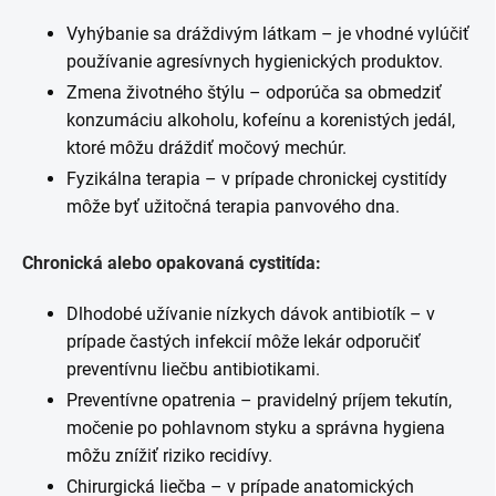
Vyhýbanie sa dráždivým látkam – je vhodné vylúčiť
používanie agresívnych hygienických produktov.
Zmena životného štýlu – odporúča sa obmedziť
konzumáciu alkoholu, kofeínu a korenistých jedál,
ktoré môžu dráždiť močový mechúr.
Fyzikálna terapia – v prípade chronickej cystitídy
môže byť užitočná terapia panvového dna.
Chronická alebo opakovaná cystitída:
Dlhodobé užívanie nízkych dávok antibiotík – v
prípade častých infekcií môže lekár odporučiť
preventívnu liečbu antibiotikami.
Preventívne opatrenia – pravidelný príjem tekutín,
močenie po pohlavnom styku a správna hygiena
môžu znížiť riziko recidívy.
Chirurgická liečba – v prípade anatomických