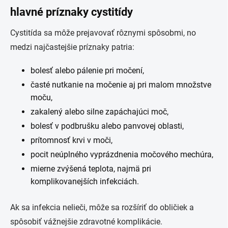
hlavné príznaky cystitídy
Cystitída sa môže prejavovať rôznymi spôsobmi, no
medzi najčastejšie príznaky patria:
bolesť alebo pálenie pri močení,
časté nutkanie na močenie aj pri malom množstve
moču,
zakalený alebo silne zapáchajúci moč,
bolesť v podbrušku alebo panvovej oblasti,
prítomnosť krvi v moči,
pocit neúplného vyprázdnenia močového mechúra,
mierne zvýšená teplota, najmä pri
komplikovanejších infekciách.
Ak sa infekcia nelieči, môže sa rozšíriť do obličiek a
spôsobiť vážnejšie zdravotné komplikácie.