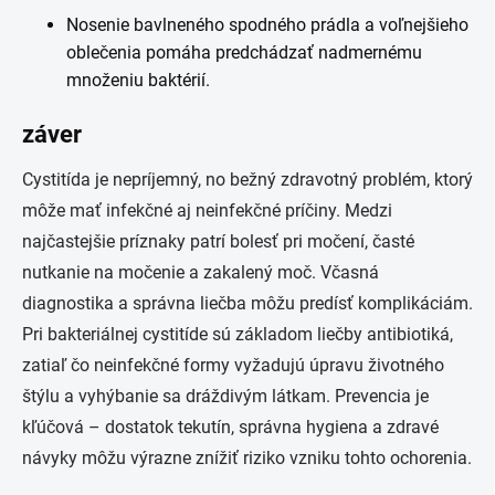
Nosenie bavlneného spodného prádla a voľnejšieho
oblečenia pomáha predchádzať nadmernému
množeniu baktérií.
záver
Cystitída je nepríjemný, no bežný zdravotný problém, ktorý
môže mať infekčné aj neinfekčné príčiny. Medzi
najčastejšie príznaky patrí bolesť pri močení, časté
nutkanie na močenie a zakalený moč. Včasná
diagnostika a správna liečba môžu predísť komplikáciám.
Pri bakteriálnej cystitíde sú základom liečby antibiotiká,
zatiaľ čo neinfekčné formy vyžadujú úpravu životného
štýlu a vyhýbanie sa dráždivým látkam. Prevencia je
kľúčová – dostatok tekutín, správna hygiena a zdravé
návyky môžu výrazne znížiť riziko vzniku tohto ochorenia.