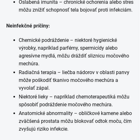
Oslabená imunita – chronické ochorenia alebo stres
môžu znížiť schopnosť tela bojovať proti infekciám.
Neinfekčné príčiny:
Chemické podráždenie – niektoré hygienické
výrobky, napríklad parfémy, spermicídy alebo
agresívne mydlá, môžu dráždiť sliznicu močového
mechúra.
Radiačná terapia – liečba nádorov v oblasti panvy
môže poškodiť tkanivo močového mechúra a
vyvolať zápal.
Niektoré lieky – napríklad chemoterapeutiká môžu
spôsobiť podráždenie močového mechúra.
Anatomické abnormality – obličkové kamene alebo
zväčšená prostata môžu blokovať odtok moču, čím
zvyšujú riziko infekcie.