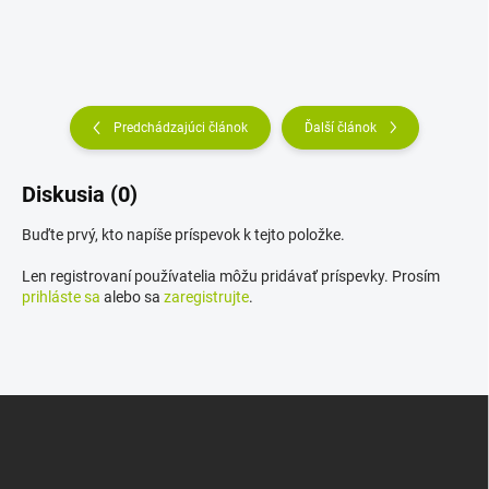
Predchádzajúci článok
Ďalší článok
Diskusia (0)
Buďte prvý, kto napíše príspevok k tejto položke.
Len registrovaní používatelia môžu pridávať príspevky. Prosím
prihláste sa
alebo sa
zaregistrujte
.
Z
á
p
ä