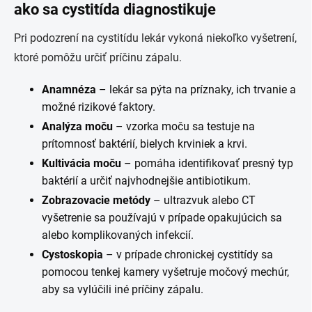
ako sa cystitída diagnostikuje
Pri podozrení na cystitídu lekár vykoná niekoľko vyšetrení,
ktoré pomôžu určiť príčinu zápalu.
Anamnéza
– lekár sa pýta na príznaky, ich trvanie a
možné rizikové faktory.
Analýza moču
– vzorka moču sa testuje na
prítomnosť baktérií, bielych krviniek a krvi.
Kultivácia moču
– pomáha identifikovať presný typ
baktérií a určiť najvhodnejšie antibiotikum.
Zobrazovacie metódy
– ultrazvuk alebo CT
vyšetrenie sa používajú v prípade opakujúcich sa
alebo komplikovaných infekcií.
Cystoskopia
– v prípade chronickej cystitídy sa
pomocou tenkej kamery vyšetruje močový mechúr,
aby sa vylúčili iné príčiny zápalu.