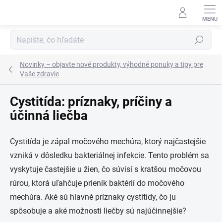
Prejsť
na
obsah
Hľadať
Novinky – objavte nové produkty, výhodné ponuky a tipy pre
Vaše zdravie
Cystitída: príznaky, príčiny a
účinná liečba
Cystitída je zápal močového mechúra, ktorý najčastejšie
vzniká v dôsledku bakteriálnej infekcie. Tento problém sa
vyskytuje častejšie u žien, čo súvisí s kratšou močovou
rúrou, ktorá uľahčuje prienik baktérií do močového
mechúra. Aké sú hlavné príznaky cystitídy, čo ju
spôsobuje a aké možnosti liečby sú najúčinnejšie?