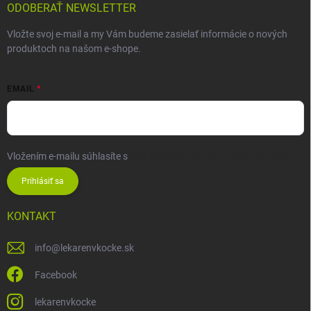
ODOBERAŤ NEWSLETTER
Vložte svoj e-mail a my Vám budeme zasielať informácie o nových
produktoch na našom e-shope.
EMAIL
Vložením e-mailu súhlasíte s
podmienkami ochrany osobných údajov
Prihlásiť sa
KONTAKT
info
@
lekarenvkocke.sk
Facebook
lekarenvkocke