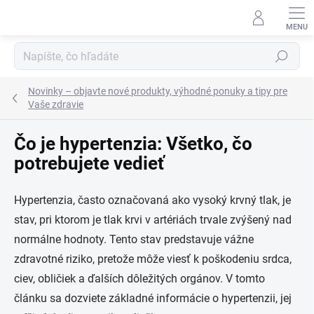
Prejsť
na
obsah
Hľadať
Novinky – objavte nové produkty, výhodné ponuky a tipy pre
Vaše zdravie
Čo je hypertenzia: Všetko, čo
potrebujete vedieť
Hypertenzia, často označovaná ako vysoký krvný tlak, je
stav, pri ktorom je tlak krvi v artériách trvale zvýšený nad
normálne hodnoty. Tento stav predstavuje vážne
zdravotné riziko, pretože môže viesť k poškodeniu srdca,
ciev, obličiek a ďalších dôležitých orgánov. V tomto
článku sa dozviete základné informácie o hypertenzii, jej