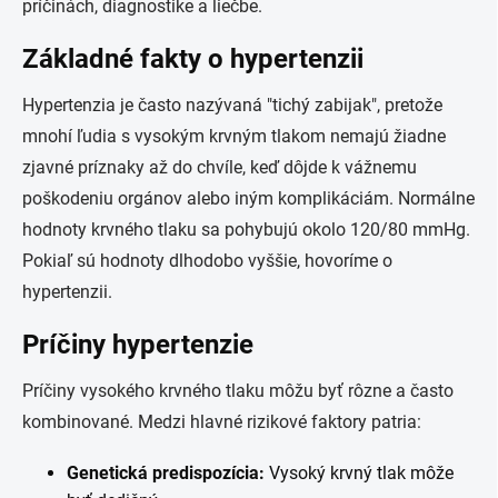
príčinách, diagnostike a liečbe.
Základné fakty o hypertenzii
Hypertenzia je často nazývaná "tichý zabijak", pretože
mnohí ľudia s vysokým krvným tlakom nemajú žiadne
zjavné príznaky až do chvíle, keď dôjde k vážnemu
poškodeniu orgánov alebo iným komplikáciám. Normálne
hodnoty krvného tlaku sa pohybujú okolo 120/80 mmHg.
Pokiaľ sú hodnoty dlhodobo vyššie, hovoríme o
hypertenzii.
Príčiny hypertenzie
Príčiny vysokého krvného tlaku môžu byť rôzne a často
kombinované. Medzi hlavné rizikové faktory patria:
Genetická predispozícia:
Vysoký krvný tlak môže