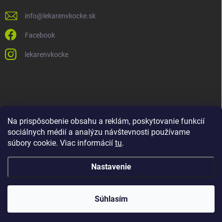
info
@
lekarenvkocke.sk
Facebook
lekarenvkocke
Na prispôsobenie obsahu a reklám, poskytovanie funkcií
sociálnych médií a analýzu návštevnosti používame
súbory cookie. Viac informácií
tu
.
Nastavenie
Súhlasím
Copyright 2026
Lekáreň v KOCKE
. Všetky práva vyhradené.
Upraviť
nastavenie cookies