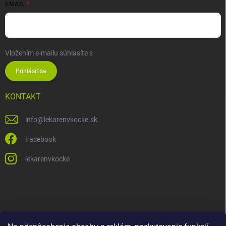
EMAIL
Vložením e-mailu súhlasíte s
podmienkami ochrany osobných údajov
Prihlásiť sa
KONTAKT
info
@
lekarenvkocke.sk
Facebook
lekarenvkocke