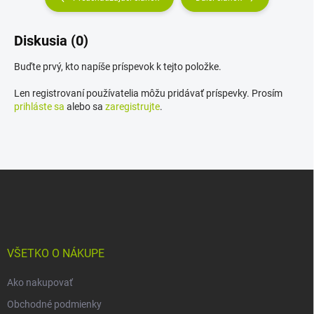
Diskusia (0)
Buďte prvý, kto napíše príspevok k tejto položke.
Len registrovaní používatelia môžu pridávať príspevky. Prosím
prihláste sa
alebo sa
zaregistrujte
.
Z
á
p
ä
t
i
VŠETKO O NÁKUPE
e
Ako nakupovať
Obchodné podmienky