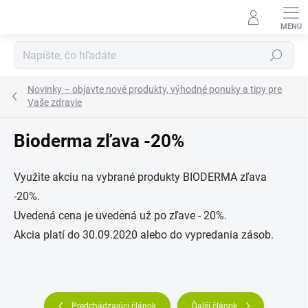
Prejsť
na
obsah
Hľadať
Novinky – objavte nové produkty, výhodné ponuky a tipy pre
Vaše zdravie
Bioderma zľava -20%
Využite akciu na vybrané produkty BIODERMA zľava
-20%.
Uvedená cena je uvedená už po zľave - 20%.
Akcia platí do 30.09.2020 alebo do vypredania zásob.
Predchádzajúci článok
Ďalší článok