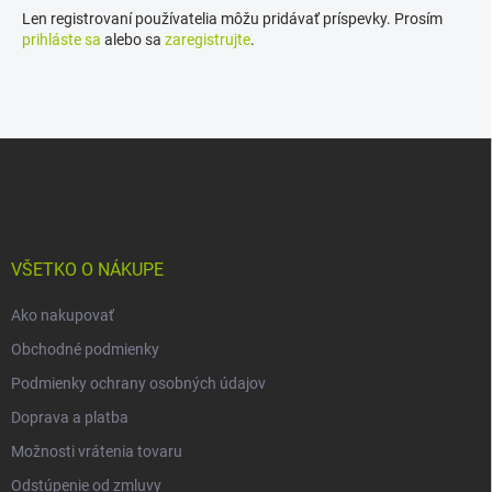
Len registrovaní používatelia môžu pridávať príspevky. Prosím
prihláste sa
alebo sa
zaregistrujte
.
Z
á
p
ä
t
i
VŠETKO O NÁKUPE
e
Ako nakupovať
Obchodné podmienky
Podmienky ochrany osobných údajov
Doprava a platba
Možnosti vrátenia tovaru
Odstúpenie od zmluvy