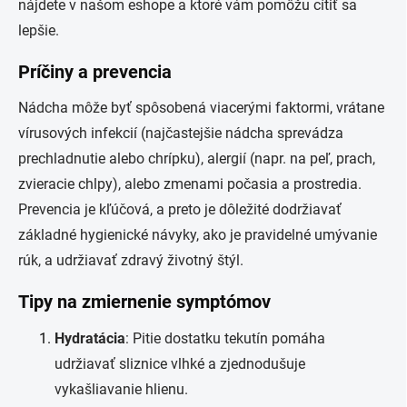
nájdete v našom eshope a ktoré vám pomôžu cítiť sa
lepšie.
Príčiny a prevencia
Nádcha môže byť spôsobená viacerými faktormi, vrátane
vírusových infekcií (najčastejšie nádcha sprevádza
prechladnutie alebo chrípku), alergií (napr. na peľ, prach,
zvieracie chlpy), alebo zmenami počasia a prostredia.
Prevencia je kľúčová, a preto je dôležité dodržiavať
základné hygienické návyky, ako je pravidelné umývanie
rúk, a udržiavať zdravý životný štýl.
Tipy na zmiernenie symptómov
Hydratácia
: Pitie dostatku tekutín pomáha
udržiavať sliznice vlhké a zjednodušuje
vykašliavanie hlienu.