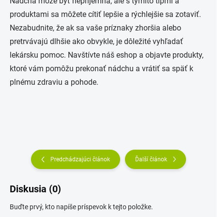
Nádcha môže byť nepríjemná, ale s týmito tipmi a
produktami sa môžete cítiť lepšie a rýchlejšie sa zotaviť.
Nezabudnite, že ak sa vaše príznaky zhoršia alebo
pretrvávajú dlhšie ako obvykle, je dôležité vyhľadať
lekársku pomoc. Navštívte náš eshop a objavte produkty,
ktoré vám pomôžu prekonať nádchu a vrátiť sa späť k
plnému zdraviu a pohode.
Predchádzajúci článok
Ďalší článok
Diskusia (0)
Buďte prvý, kto napíše príspevok k tejto položke.