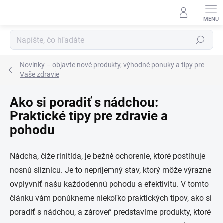
Prejsť
na
obsah
Hľadať
Novinky – objavte nové produkty, výhodné ponuky a tipy pre
Vaše zdravie
Ako si poradiť s nádchou:
Praktické tipy pre zdravie a
pohodu
Nádcha, čiže rinitída, je bežné ochorenie, ktoré postihuje
nosnú sliznicu. Je to nepríjemný stav, ktorý môže výrazne
ovplyvniť našu každodennú pohodu a efektivitu. V tomto
článku vám ponúkneme niekoľko praktických tipov, ako si
poradiť s nádchou, a zároveň predstavíme produkty, ktoré