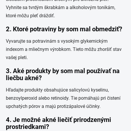
Vyhnite sa tvrdým škrabkám a alkoholovým tonikám,
ktoré môžu pleť dráždiť.
2.
Ktoré potraviny by som mal obmedziť?
Vyvarujte sa potravinám s vysokým glykemickým
indexom a mliečnym výrobkom. Tieto môžu zhoršiť stav
vašej pleti.
3.
Aké produkty by som mal používať na
liečbu akné?
Hľadajte produkty obsahujúce salicylovú kyselinu,
benzoylperoxid alebo retinoidy. Tie pomáhajú pri čistení
upchatých pórov a majú protizápalové účinky.
4.
Je možné akné liečiť prirodzenými
prostriedkami?