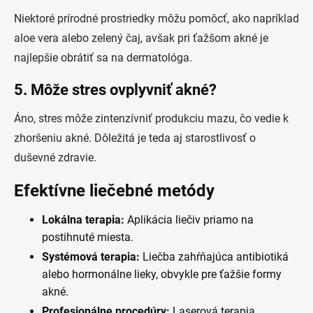
Niektoré prírodné prostriedky môžu pomôcť, ako napríklad
aloe vera alebo zelený čaj, avšak pri ťažšom akné je
najlepšie obrátiť sa na dermatológa.
5.
Môže stres ovplyvniť akné?
Áno, stres môže zintenzívniť produkciu mazu, čo vedie k
zhoršeniu akné. Dôležitá je teda aj starostlivosť o
duševné zdravie.
Efektívne liečebné metódy
Lokálna terapia:
Aplikácia liečiv priamo na
postihnuté miesta.
Systémová terapia:
Liečba zahŕňajúca antibiotiká
alebo hormonálne lieky, obvykle pre ťažšie formy
akné.
Profesionálne procedúry:
Laserová terapia,