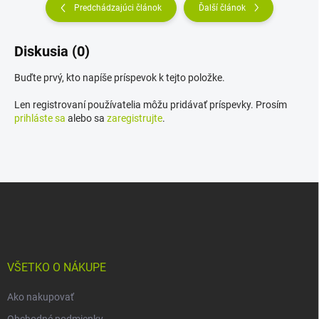
Predchádzajúci článok
Ďalší článok
Diskusia (0)
Buďte prvý, kto napíše príspevok k tejto položke.
Len registrovaní používatelia môžu pridávať príspevky. Prosím
prihláste sa
alebo sa
zaregistrujte
.
Z
á
p
ä
t
i
VŠETKO O NÁKUPE
e
Ako nakupovať
Obchodné podmienky