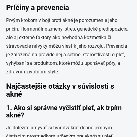
Príčiny a prevencia
Prvým krokom v boji proti akné je porozumenie jeho
príčin. Hormonálne zmeny, stres, genetické predispozície,
ale aj externé faktory ako nevhodná kozmetika či
stravovacie návyky môžu viesť k jeho rozvoju. Prevencia
je založená na pravidelnej a šetrnej starostlivosti o pleť,
vyhýbaní sa produktom, ktoré môžu upchávať póry, a
zdravom životnom štýle.
Najčastejšie otázky v súvislosti s
akné
1.
Ako si správne vyčistiť pleť, ak trpím
akné?
Je dôležité umývať si tvár dvakrát denne jemným
čistiacim prostriedkom určeným pre aknóznu pleť.