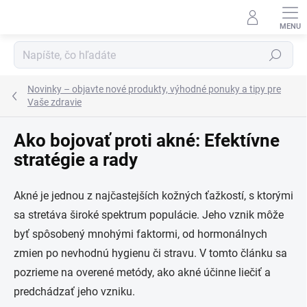
Prejsť
na
obsah
Hľadať
Novinky – objavte nové produkty, výhodné ponuky a tipy pre
Vaše zdravie
Ako bojovať proti akné: Efektívne
stratégie a rady
Akné je jednou z najčastejších kožných ťažkostí, s ktorými
sa stretáva široké spektrum populácie. Jeho vznik môže
byť spôsobený mnohými faktormi, od hormonálnych
zmien po nevhodnú hygienu či stravu. V tomto článku sa
pozrieme na overené metódy, ako akné účinne liečiť a
predchádzať jeho vzniku.