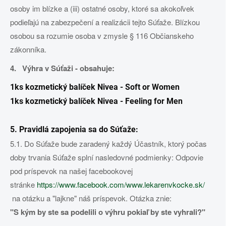
osoby im blízke a (iii) ostatné osoby, ktoré sa akokoľvek
podieľajú na zabezpečení a realizácii tejto Súťaže. Blízkou
osobou sa rozumie osoba v zmysle § 116 Občianskeho
zákonníka.
4. Výhra v Súťaži - obsahuje:
1ks kozmetický balíček Nivea - Soft or Women
1ks kozmetický balíček Nivea - Feeling for Men
5. Pravidlá zapojenia sa do Súťaže:
5.1. Do Súťaže bude zaradený každý Účastník, ktorý počas
doby trvania Súťaže splní nasledovné podmienky: Odpovie
pod príspevok na našej facebookovej
stránke
https://www.facebook.com/www.lekarenvkocke.sk/
na otázku a "lajkne" náš príspevok. Otázka znie:
"S kým by ste sa podelili o výhru pokiaľ by ste vyhrali?"