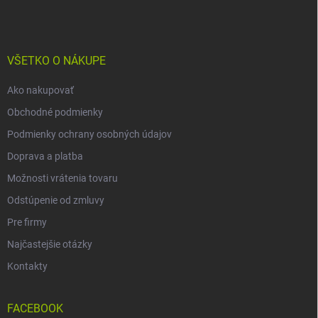
p
ä
t
i
VŠETKO O NÁKUPE
e
Ako nakupovať
Obchodné podmienky
Podmienky ochrany osobných údajov
Doprava a platba
Možnosti vrátenia tovaru
Odstúpenie od zmluvy
Pre firmy
Najčastejšie otázky
Kontakty
FACEBOOK