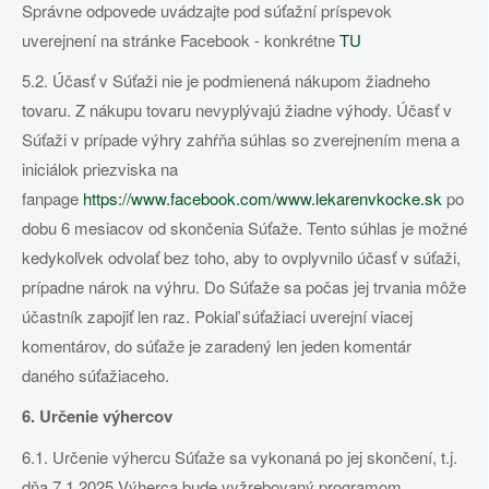
Správne odpovede uvádzajte pod súťažní príspevok
uverejnení na stránke Facebook - konkrétne
TU
5.2. Účasť v Súťaži nie je podmienená nákupom žiadneho
tovaru. Z nákupu tovaru nevyplývajú žiadne výhody. Účasť v
Súťaži v prípade výhry zahŕňa súhlas so zverejnením mena a
iniciálok priezviska na
fanpage
https://www.facebook.com/www.lekarenvkocke.sk
po
dobu 6 mesiacov od skončenia Súťaže. Tento súhlas je možné
kedykoľvek odvolať bez toho, aby to ovplyvnilo účasť v súťaži,
prípadne nárok na výhru. Do Súťaže sa počas jej trvania môže
účastník zapojiť len raz. Pokiaľ súťažiaci uverejní viacej
komentárov, do súťaže je zaradený len jeden komentár
daného súťažiaceho.
6. Určenie výhercov
6.1. Určenie výhercu Súťaže sa vykonaná po jej skončení, t.j.
dňa 7.1.2025 Výherca bude vyžrebovaný programom