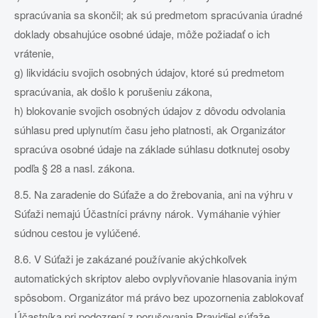
spracúvania sa skončil; ak sú predmetom spracúvania úradné
doklady obsahujúce osobné údaje, môže požiadať o ich
vrátenie,
g) likvidáciu svojich osobných údajov, ktoré sú predmetom
spracúvania, ak došlo k porušeniu zákona,
h) blokovanie svojich osobných údajov z dôvodu odvolania
súhlasu pred uplynutím času jeho platnosti, ak Organizátor
spracúva osobné údaje na základe súhlasu dotknutej osoby
podľa § 28 a nasl. zákona.
8.5. Na zaradenie do Súťaže a do žrebovania, ani na výhru v
Súťaži nemajú Účastníci právny nárok. Vymáhanie výhier
súdnou cestou je vylúčené.
8.6. V Súťaži je zakázané používanie akýchkoľvek
automatických skriptov alebo ovplyvňovanie hlasovania iným
spôsobom. Organizátor má právo bez upozornenia zablokovať
Účastníka pri podozrení z porušovania Pravidiel súťaže.