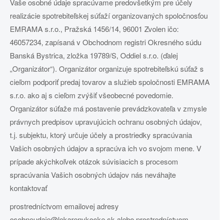
Vaše osobné údaje spracúvame predovšetkým pre účely
realizácie spotrebiteľskej súťaží organizovaných spoločnosťou
EMRAMA s.r.o., Pražská 1456/14, 96001 Zvolen ičo:
46057234, zapísaná v Obchodnom registri Okresného súdu
Banská Bystrica, zložka 19789/S, Oddiel s.r.o. (ďalej
„Organizátor“). Organizátor organizuje spotrebiteľskú súťaž s
cieľom podporiť predaj tovarov a služieb spoločnosti EMRAMA
s.r.o. ako aj s cieľom zvýšiť všeobecné povedomie.
Organizátor súťaže má postavenie prevádzkovateľa v zmysle
právnych predpisov upravujúcich ochranu osobných údajov,
t.j. subjektu, ktorý určuje účely a prostriedky spracúvania
Vašich osobných údajov a spracúva ich vo svojom mene. V
prípade akýchkoľvek otázok súvisiacich s procesom
spracúvania Vašich osobných údajov nás neváhajte
kontaktovať
prostredníctvom emailovej adresy
osobneudaje@lekarenvkocke.sk alebo prostredníctvom