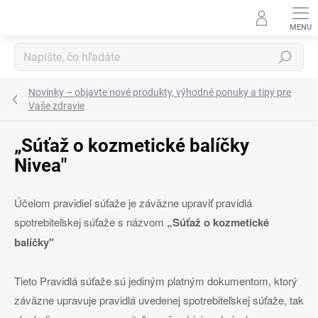
Prejsť
na
obsah
Hľadať
Novinky – objavte nové produkty, výhodné ponuky a tipy pre
Vaše zdravie
„Súťaž o kozmetické balíčky
Nivea"
Účelom pravidiel súťaže je záväzne upraviť pravidlá
spotrebiteľskej súťaže s názvom
„
Súťaž o kozmetické
balíčky"
Tieto Pravidlá súťaže sú jediným platným dokumentom, ktorý
záväzne upravuje pravidlá uvedenej spotrebiteľskej súťaže, tak