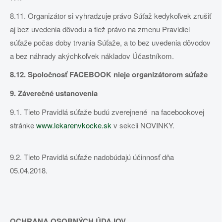
8.11. Organizátor si vyhradzuje právo Súťaž kedykoľvek zrušiť
aj bez uvedenia dôvodu a tiež právo na zmenu Pravidiel
súťaže počas doby trvania Súťaže, a to bez uvedenia dôvodov
a bez náhrady akýchkoľvek nákladov Účastníkom.
8.12. Spoločnosť FACEBOOK nieje organizátorom súťaže
9. Záverečné ustanovenia
9.1. Tieto Pravidlá súťaže budú zverejnené na facebookovej
stránke
www.lekarenvkocke.sk
v sekcii NOVINKY.
9.2. Tieto Pravidlá súťaže nadobúdajú účinnosť dňa
05.04.2018.
OCHRANA OSOBNÝCH ÚDAJOV