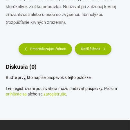
ktorúkoľvek zložku prípravku. Neužívať pri zníženej krvnej
zrážanlivosti alebo u osôb so zvýšenou fibrinolýzou
(rozpúšťanie krvných zrazenín).
Predchádzajúci článok
Ďalší článok
Diskusia (0)
Buďte prvý, kto napíše príspevok k tejto položke.
Len registrovaní používatelia môžu pridávať príspevky. Prosím
prihláste sa
alebo sa
zaregistrujte
.
Z
á