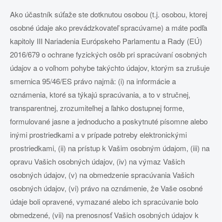
Ako účastník súťaže ste dotknutou osobou (t.j. osobou, ktorej
osobné údaje ako prevádzkovateľ spracúvame) a máte podľa
kapitoly III Nariadenia Európskeho Parlamentu a Rady (EÚ)
2016/679 o ochrane fyzických osôb pri spracúvaní osobných
údajov a o voľnom pohybe takýchto údajov, ktorým sa zrušuje
smernica 95/46/ES právo najmä: (i) na informácie a
oznámenia, ktoré sa týkajú spracúvania, a to v stručnej,
transparentnej, zrozumiteľnej a ľahko dostupnej forme,
formulované jasne a jednoducho a poskytnuté písomne alebo
inými prostriedkami a v prípade potreby elektronickými
prostriedkami, (ii) na prístup k Vašim osobným údajom, (iii) na
opravu Vašich osobných údajov, (iv) na výmaz Vašich
osobných údajov, (v) na obmedzenie spracúvania Vašich
osobných údajov, (vi) právo na oznámenie, že Vaše osobné
údaje boli opravené, vymazané alebo ich spracúvanie bolo
obmedzené, (vii) na prenosnosť Vašich osobných údajov k