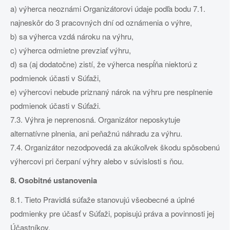
a) výherca neoznámi Organizátorovi údaje podľa bodu 7.1.
najneskôr do 3 pracovných dní od oznámenia o výhre,
b) sa výherca vzdá nároku na výhru,
c) výherca odmietne prevziať výhru,
d) sa (aj dodatočne) zistí, že výherca nespĺňa niektorú z
podmienok účasti v Súťaži,
e) výhercovi nebude priznaný nárok na výhru pre nesplnenie
podmienok účasti v Súťaži.
7.3. Výhra je neprenosná. Organizátor neposkytuje
alternatívne plnenia, ani peňažnú náhradu za výhru.
7.4. Organizátor nezodpovedá za akúkoľvek škodu spôsobenú
výhercovi pri čerpaní výhry alebo v súvislosti s ňou.
8. Osobitné ustanovenia
8.1. Tieto Pravidlá súťaže stanovujú všeobecné a úplné
podmienky pre účasť v Súťaži, popisujú práva a povinnosti jej
Účastníkov.