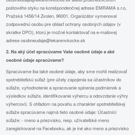
poštového styku na korešpondenčnej adrese EMRAMA s.r.o,
Pražská 1456/14 Zvolen, 96001. Organizátor vymenoval
zodpovednú osobu pre oblasť ochrany osobných údajov (v
skratke DPO), ktorú je možné kontaktovať na e-mailovej
adrese osobneudaje@lekarenvkocke.sk
2. Na aký účel spracúvame Vaše osobné údaje a aké
osobné údaje spracúvame?
Spracúvame iba také osobné údaje, aby sme mohli realizovať
spotrebiteľskú súťaž (pre účely zapojenia sa účastníkov do
súťaže, vyhodnotenie a spracovanie splnenia podmienok a
výsledkov súťaže, identifikovanie výhercu a odovzdanie výhry
výhercovi). S ohľadom na povahu a charakter spotrebiteľskej
súťaže spracúvame najmä tieto osobné údaje: Účastníci
súťaže: - meno a priezvisko, resp. užívateľské meno
zaregistrované na Facebooku, ak je iné ako meno a priezvisko