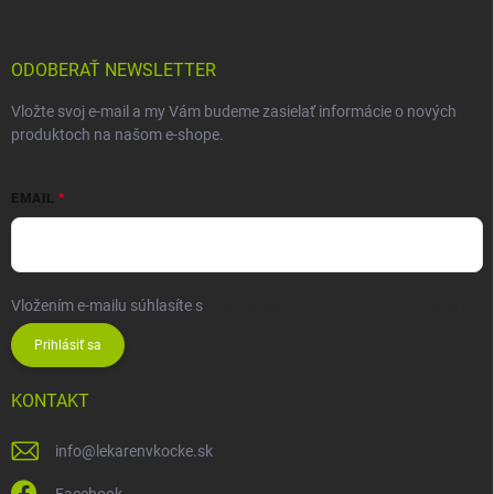
ODOBERAŤ NEWSLETTER
Vložte svoj e-mail a my Vám budeme zasielať informácie o nových
produktoch na našom e-shope.
EMAIL
Vložením e-mailu súhlasíte s
podmienkami ochrany osobných údajov
Prihlásiť sa
KONTAKT
info
@
lekarenvkocke.sk
Facebook