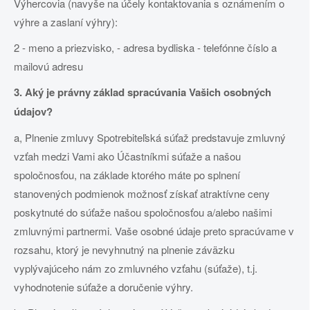
Výhercovia (navyše na účely kontaktovania s oznámením o
výhre a zaslaní výhry):
2 - meno a priezvisko, - adresa bydliska - telefónne číslo a
mailovú adresu
3. Aký je právny základ spracúvania Vašich osobných
údajov?
a, Plnenie zmluvy Spotrebiteľská súťaž predstavuje zmluvný
vzťah medzi Vami ako Účastníkmi súťaže a našou
spoločnosťou, na základe ktorého máte po splnení
stanovených podmienok možnosť získať atraktívne ceny
poskytnuté do súťaže našou spoločnosťou a/alebo našimi
zmluvnými partnermi. Vaše osobné údaje preto spracúvame v
rozsahu, ktorý je nevyhnutný na plnenie záväzku
vyplývajúceho nám zo zmluvného vzťahu (súťaže), t.j.
vyhodnotenie súťaže a doručenie výhry.