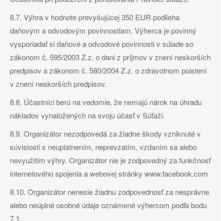
8.7. Výhra v hodnote prevyšujúcej 350 EUR podlieha
daňovým a odvodovým povinnostiam. Výherca je povinný
vysporiadať si daňové a odvodové povinnosti v súlade so
zákonom č. 595/2003 Z.z. o dani z príjmov v znení neskorších
predpisov a zákonom č. 580/2004 Z.z. o zdravotnom poistení
v znení neskorších predpisov.
8.8. Účastníci berú na vedomie, že nemajú nárok na úhradu
nákladov vynaložených na svoju účasť v Súťaži.
8.9. Organizátor nezodpovedá za žiadne škody vzniknuté v
súvislosti s neuplatnením, neprevzatím, vzdaním sa alebo
nevyužitím výhry. Organizátor nie je zodpovedný za funkčnosť
internetového spojenia a webovej stránky www.facebook.com
8.10. Organizátor nenesie žiadnu zodpovednosť za nesprávne
alebo neúplné osobné údaje oznámené výhercom podľa bodu
7.1.