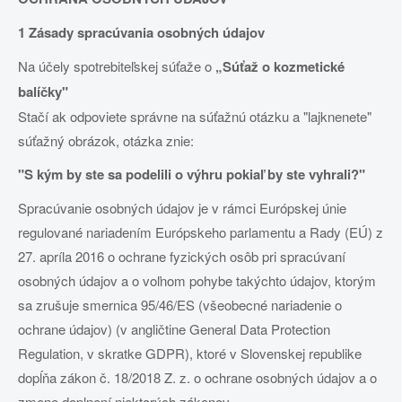
1 Zásady spracúvania osobných údajov
Na účely spotrebiteľskej súťaže o
„
Súťaž o kozmetické
balíčky"
Stačí ak odpoviete správne na súťažnú otázku a "lajknenete"
súťažný obrázok, otázka znie:
"S kým by ste sa podelili o výhru pokiaľ by ste vyhrali?"
Spracúvanie osobných údajov je v rámci Európskej únie
regulované nariadením Európskeho parlamentu a Rady (EÚ) z
27. apríla 2016 o ochrane fyzických osôb pri spracúvaní
osobných údajov a o voľnom pohybe takýchto údajov, ktorým
sa zrušuje smernica 95/46/ES (všeobecné nariadenie o
ochrane údajov) (v angličtine General Data Protection
Regulation, v skratke GDPR), ktoré v Slovenskej republike
dopĺňa zákon č. 18/2018 Z. z. o ochrane osobných údajov a o
zmene doplnení niektorých zákonov.