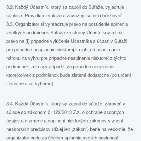
8.2. Každý Účastník, ktorý sa zapojí do Súťaže, vyjadruje
súhlas s Pravidlami súťaže a zaväzuje sa ich dodržiavať.
8.3. Organizátor si vyhradzuje právo na posúdenie splnenia
všetkých podmienok Súťaže zo strany Účastníkov a tiež
právo na (i) prípadné vylúčenie Účastníka z účasti v Súťaži
pre prípadné nesplnenie niektorej z nich, (ii) nepriznanie
nároku na výhru pre prípadné nesplnenie niektorej z týchto
podmienok, a to aj v prípade, že prípadné nesplnenie
ktorejkoľvek z podmienok bude zistené dodatočne (po určení
Účastníka za výhercu).
8.4. Každý Účastník, ktorý sa zapojí do súťaže, zároveň v
súlade so zákonom č. 122/2013 Z.z. o ochrane osobných
údajov a o zmene a doplnení niektorých zákonov v znení
neskorších predpisov (ďalej len „zákon“) berie na vedomie, že
organizátor bude za účelom splnenia svojich povinností