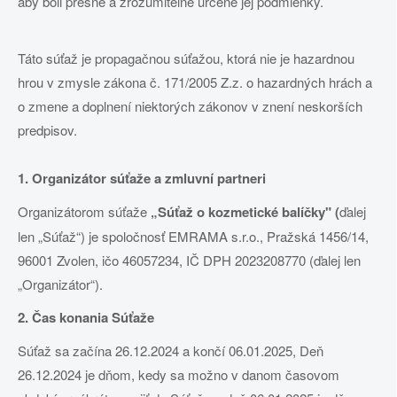
aby boli presne a zrozumiteľne určené jej podmienky.
Táto súťaž je propagačnou súťažou, ktorá nie je hazardnou
hrou v zmysle zákona č. 171/2005 Z.z. o hazardných hrách a
o zmene a doplnení niektorých zákonov v znení neskorších
predpisov.
1. Organizátor súťaže a zmluvní partneri
Organizátorom súťaže
„
Súťaž o kozmetické balíčky"
(
ďalej
len „Súťaž“) je spoločnosť EMRAMA s.r.o., Pražská 1456/14,
96001 Zvolen, ičo 46057234, IČ DPH 2023208770 (ďalej len
„Organizátor“).
2. Čas konania Súťaže
Súťaž sa začína 26.12.2024 a končí 06.01.2025, Deň
26.12.2024 je dňom, kedy sa možno v danom časovom