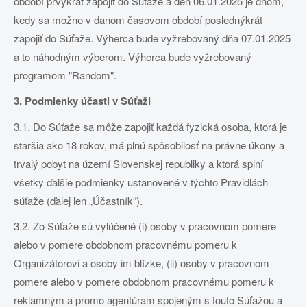
období prvýkrát zapojiť do Súťaže a deň 06.01.2025 je dňom,
kedy sa možno v danom časovom období poslednýkrát
zapojiť do Súťaže. Výherca bude vyžrebovaný dňa 07.01.2025
a to náhodným výberom. Výherca bude vyžrebovaný
programom "Random".
3. Podmienky účasti v Súťaži
3.1. Do Súťaže sa môže zapojiť každá fyzická osoba, ktorá je
staršia ako 18 rokov, má plnú spôsobilosť na právne úkony a
trvalý pobyt na území Slovenskej republiky a ktorá splní
všetky ďalšie podmienky ustanovené v týchto Pravidlách
súťaže (ďalej len „Účastník“).
3.2. Zo Súťaže sú vylúčené (i) osoby v pracovnom pomere
alebo v pomere obdobnom pracovnému pomeru k
Organizátorovi a osoby im blízke, (ii) osoby v pracovnom
pomere alebo v pomere obdobnom pracovnému pomeru k
reklamným a promo agentúram spojeným s touto Súťažou a