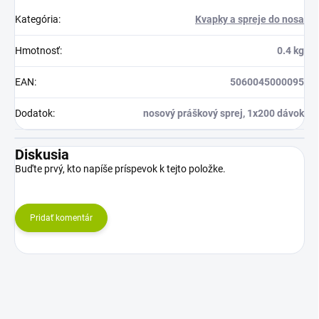
Kategória
:
Kvapky a spreje do nosa
Hmotnosť
:
0.4 kg
EAN
:
5060045000095
Dodatok
:
nosový práškový sprej, 1x200 dávok
Diskusia
Buďte prvý, kto napíše príspevok k tejto položke.
Pridať komentár