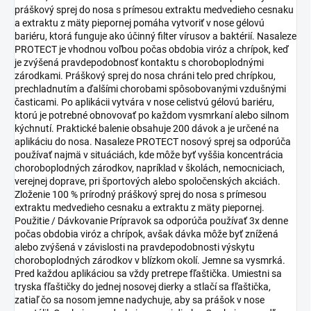
práškový sprej do nosa s prímesou extraktu medvedieho cesnaku
a extraktu z mäty piepornej pomáha vytvoriť v nose gélovú
bariéru, ktorá funguje ako účinný filter vírusov a baktérií. Nasaleze
PROTECT je vhodnou voľbou počas obdobia viróz a chrípok, keď
je zvýšená pravdepodobnosť kontaktu s choroboplodnými
zárodkami. Práškový sprej do nosa chráni telo pred chrípkou,
prechladnutím a ďalšími chorobami spôsobovanými vzdušnými
časticami. Po aplikácii vytvára v nose celistvú gélovú bariéru,
ktorú je potrebné obnovovať po každom vysmrkaní alebo silnom
kýchnutí. Praktické balenie obsahuje 200 dávok a je určené na
aplikáciu do nosa. Nasaleze PROTECT nosový sprej sa odporúča
používať najmä v situáciách, kde môže byť vyššia koncentrácia
choroboplodných zárodkov, napríklad v školách, nemocniciach,
verejnej doprave, pri športových alebo spoločenských akciách.
Zloženie 100 % prírodný práškový sprej do nosa s prímesou
extraktu medvedieho cesnaku a extraktu z mäty piepornej.
Použitie / Dávkovanie Prípravok sa odporúča používať 3x denne
počas obdobia viróz a chrípok, avšak dávka môže byť znížená
alebo zvýšená v závislosti na pravdepodobnosti výskytu
choroboplodných zárodkov v blízkom okolí. Jemne sa vysmrká.
Pred každou aplikáciou sa vždy pretrepe fľaštička. Umiestni sa
tryska fľaštičky do jednej nosovej dierky a stlačí sa fľaštička,
zatiaľ čo sa nosom jemne nadychuje, aby sa prášok v nose