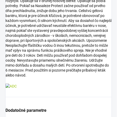
rozptýlil. Opakuje sa v druhej nosovej dierke. Opakuje sa podľa
potreby. Pokiaľ sa Nasaleze Protect začne používať od prvého
dňa prechladnutia, znižuje dobu jeho trvania. Celistvú gélovú
bariéru, ktorá je pre účinok kľúčová, je potrebné obnovovať po
každom vysmrkaní, či silnom kýchnutí. Aby sa dosiahol čo najlepší
účinok, je potrebné udržiavať neustále efektívnu bariéru v nose,
najmä pokiaľ ste vystavený pravdepodobnej vyššej koncentrácii
choroboplodných zárodkov - v školách, nemocniciach, verejnej
doprave, pri športových a spoločenských akciách. Upozornenie
Neoplachujte fľaštičku vodou či inou tekutinou, pretože to môže
mať vplyv na správnu funkciu práškového spreja. Nie je vhodné
pre deti do 3 rokov. Deti môžu používať pod dohľadom dospelej
osoby. Nevystavujte priamemu slnečnému žiareniu. Udržujte
mimo dohľadu a dosahu malých detí. Po otvorení spotrebujte do
6 mesiacov. Pred použitím si pozorne prečítajte príbalový leták
alebo návod.
Dodatočné parametre