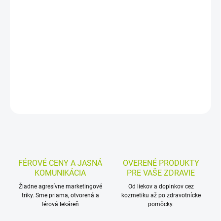
−
+
Pridať do košíka
Nosový práškový sprej s extraktom medvedieho cesnaku a mäty
piepornej pomáha vytvoriť v nose gélovú bariéru proti vzdušným
vírusom a baktériám. Praktické balenie vystačí na 200 dávok.
DETAILNÉ INFORMÁCIE
MOŽNOSTI VRÁTENIA TOVARU
OPÝTAŤ SA
STRÁŽIŤ
FÉROVÉ CENY A JASNÁ
OVERENÉ PRODUKTY
KOMUNIKÁCIA
PRE VAŠE ZDRAVIE
Žiadne agresívne marketingové
Od liekov a doplnkov cez
triky. Sme priama, otvorená a
kozmetiku až po zdravotnícke
férová lekáreň
pomôcky.