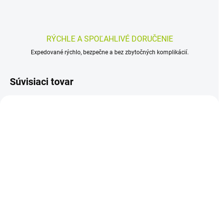
RÝCHLE A SPOĽAHLIVÉ DORUČENIE
Expedované rýchlo, bezpečne a bez zbytočných komplikácií.
Súvisiaci tovar
SKLADOM
SKLADOM
(>5 KS)
(>5 KS)
Olynth 0,1 % 10 ml
STERIMAR baby Hygiena
nosa 50 ml
5,03 €