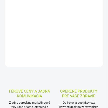
−
+
Pridať do košíka
Pastilky so šalviou a vitamínom C na cmúľanie pri nachladení.
Šalvia pôsobí upokojujúco na hrdlo, hltan a hlasivky, vitamín C
podporuje obranyschopnosť organizmu. Vhodné po jedle, balenie
obsahuje 12 pastiliek.
DETAILNÉ INFORMÁCIE
MOŽNOSTI VRÁTENIA TOVARU
OPÝTAŤ SA
STRÁŽIŤ
FÉROVÉ CENY A JASNÁ
OVERENÉ PRODUKTY
KOMUNIKÁCIA
PRE VAŠE ZDRAVIE
Žiadne agresívne marketingové
Od liekov a doplnkov cez
triky. Sme priama, otvorená a
kozmetiku až po zdravotnícke