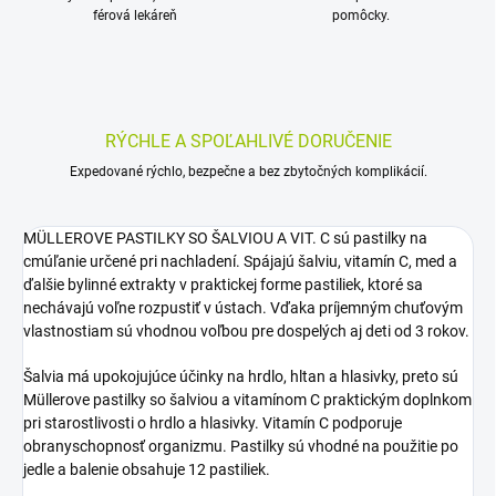
férová lekáreň
pomôcky.
RÝCHLE A SPOĽAHLIVÉ DORUČENIE
Expedované rýchlo, bezpečne a bez zbytočných komplikácií.
MÜLLEROVE PASTILKY SO ŠALVIOU A VIT. C sú pastilky na
cmúľanie určené pri nachladení. Spájajú šalviu, vitamín C, med a
ďalšie bylinné extrakty v praktickej forme pastiliek, ktoré sa
nechávajú voľne rozpustiť v ústach. Vďaka príjemným chuťovým
vlastnostiam sú vhodnou voľbou pre dospelých aj deti od 3 rokov.
Šalvia má upokojujúce účinky na hrdlo, hltan a hlasivky, preto sú
Müllerove pastilky so šalviou a vitamínom C praktickým doplnkom
pri starostlivosti o hrdlo a hlasivky. Vitamín C podporuje
obranyschopnosť organizmu. Pastilky sú vhodné na použitie po
jedle a balenie obsahuje 12 pastiliek.