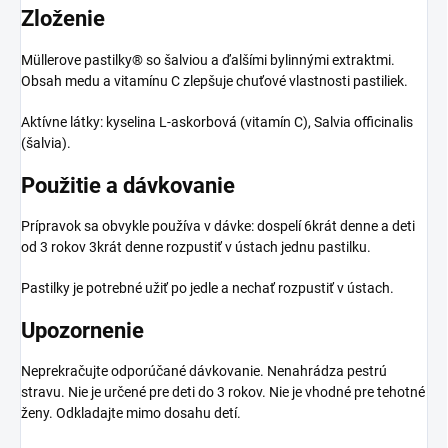
Zloženie
Müllerove pastilky® so šalviou a ďalšími bylinnými extraktmi.
Obsah medu a vitamínu C zlepšuje chuťové vlastnosti pastiliek.
Aktívne látky: kyselina L-askorbová (vitamín C), Salvia officinalis
(šalvia).
Použitie a dávkovanie
Prípravok sa obvykle používa v dávke: dospelí 6krát denne a deti
od 3 rokov 3krát denne rozpustiť v ústach jednu pastilku.
Pastilky je potrebné užiť po jedle a nechať rozpustiť v ústach.
Upozornenie
Neprekračujte odporúčané dávkovanie. Nenahrádza pestrú
stravu. Nie je určené pre deti do 3 rokov. Nie je vhodné pre tehotné
ženy. Odkladajte mimo dosahu detí.