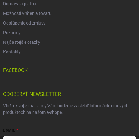
Doprava a platba
Možnosti vrátenia tovaru
Odstúpenie od zmluvy
Pre firmy
Najčastejšie otázky
Kontakty
FACEBOOK
ODOBERAŤ NEWSLETTER
Vložte svoj e-mail a my Vám budeme zasielať informácie o nových
produktoch na našom e-shope.
EMAIL