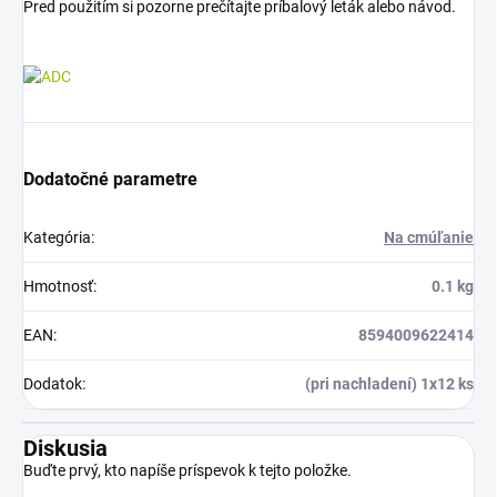
Pred použitím si pozorne prečítajte príbalový leták alebo návod.
Dodatočné parametre
Kategória
:
Na cmúľanie
Hmotnosť
:
0.1 kg
EAN
:
8594009622414
Dodatok
:
(pri nachladení) 1x12 ks
Diskusia
Buďte prvý, kto napíše príspevok k tejto položke.