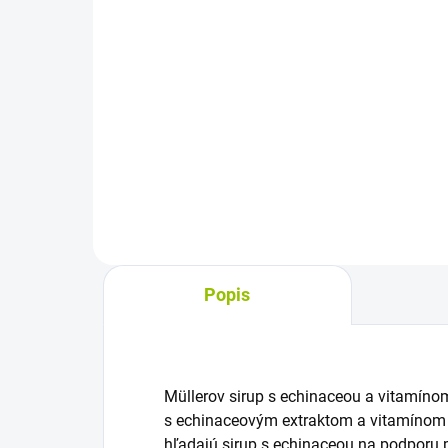
cena
Jednotková
7,58 € / 100 ml
cena:
Do košíka
Výž
v p
Sirup s lišajníkom islandským,
Flav
šalviou a vitamínom C v tekutej
mik
forme na perorálne užívanie.
pomô
Umožňuje jednoduché
ant
dávkovanie a prispieva k udržaniu
na..
normálnej funkcie dýchacieho...
Popis
Müllerov sirup s echinaceou a vitamínom
s echinaceovým extraktom a vitamínom C
hľadajú sirup s echinaceou na podporu p