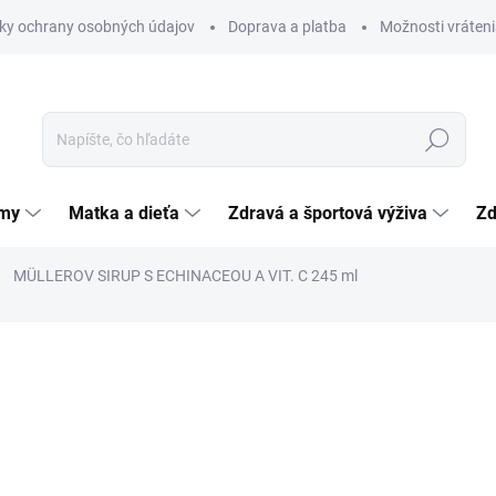
ky ochrany osobných údajov
Doprava a platba
Možnosti vráteni
Hľadať
émy
Matka a dieťa
Zdravá a športová výživa
Zd
MÜLLEROV SIRUP S ECHINACEOU A VIT. C 245 ml
nia
ZNAČKA:
DR. MÜLLER PHARM
4,78 €
Jednotková
1,95 € / 100 ml
cena:
SKLADOM
(>5 KS)