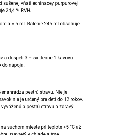
ci sušenej vňati echinacey purpurovej
uje 24,4 % RVH.
orcia = 5 ml. Balenie 245 ml obsahuje
v a dospelí 3 – 5x denne 1 kávovú
o do nápoja.
enahrádza pestrú stravu. Nie je
avok nie je určený pre deti do 12 rokov.
 vyváženú a pestrú stravu a zdravý
 na suchom mieste pri teplote +5 °C až
obre uzavretý v chlade a tme.