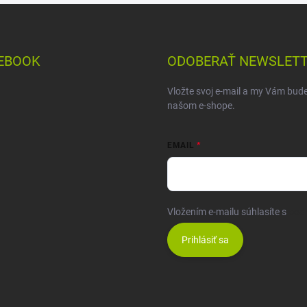
EBOOK
ODOBERAŤ NEWSLET
Vložte svoj e-mail a my Vám bud
našom e-shope.
EMAIL
Vložením e-mailu súhlasíte s
pod
Prihlásiť sa