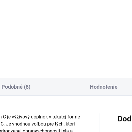
:
Jednotková
0,26 € / 1 ks
Do košíka
cena:
Do košíka
ivový doplnok s grapefruitom
raktických kvapkách.
Šumivé tablety s elektrolytmi,
onoidy prispievajú k
vitamínmi a extraktom z bazy
robiálnej rovnováhe, môžu
čiernej podporujú hydratáciu
cť pri detoxikácii a majú
organizmu a imunitný systém
ioxidačný účinok. Vhodný aj
Rozpúšťajú sa vo vode a maj
.
príchuť čiernych ríbezlí.
Podobné (8)
Hodnotenie
 C je výživový doplnok v tekutej forme
Dod
. Je vhodnou voľbou pre tých, ktorí
rirodzenej obranyschopnosti tela a