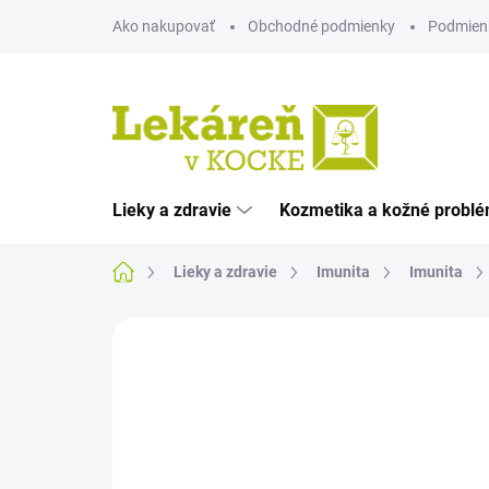
Prejsť
Ako nakupovať
Obchodné podmienky
Podmien
na
obsah
Lieky a zdravie
Kozmetika a kožné probl
Domov
Lieky a zdravie
Imunita
Imunita
Neohodnotené
Podrobnosti hodnote