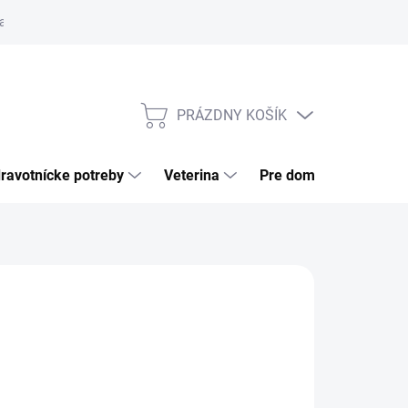
a tovaru
Odstúpenie od zmluvy
Pre firmy
Najčastejšie otázk
PRÁZDNY KOŠÍK
NÁKUPNÝ
KOŠÍK
ravotnícke potreby
Veterina
Pre domácnosť