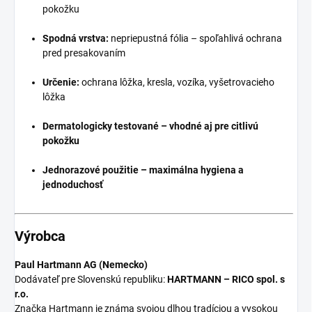
pokožku
Spodná vrstva:
nepriepustná fólia – spoľahlivá ochrana
pred presakovaním
Určenie:
ochrana lôžka, kresla, vozíka, vyšetrovacieho
lôžka
Dermatologicky testované – vhodné aj pre citlivú
pokožku
Jednorazové použitie – maximálna hygiena a
jednoduchosť
Výrobca
Paul Hartmann AG (Nemecko)
Dodávateľ pre Slovenskú republiku:
HARTMANN – RICO spol. s
r.o.
Značka Hartmann je známa svojou dlhou tradíciou a vysokou