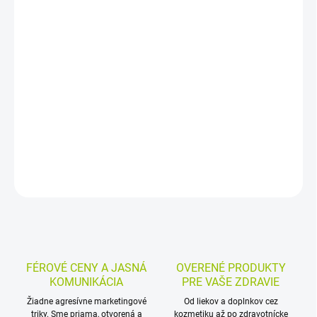
−
+
Pridať do košíka
Absorpčná hygienická podložka MoliCare na ochranu postele,
vozíka alebo kresla pri inkontinencii. Má savé jadro z buničinových
vločiek, rozmer 60 × 60 cm a savosť 1040 ml. Balenie obsahuje 30
kusov.
DETAILNÉ INFORMÁCIE
MOŽNOSTI VRÁTENIA TOVARU
OPÝTAŤ SA
STRÁŽIŤ
FÉROVÉ CENY A JASNÁ
OVERENÉ PRODUKTY
KOMUNIKÁCIA
PRE VAŠE ZDRAVIE
Žiadne agresívne marketingové
Od liekov a doplnkov cez
triky. Sme priama, otvorená a
kozmetiku až po zdravotnícke