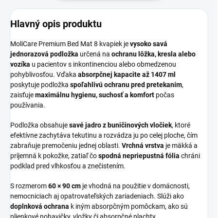
Hlavný opis produktu
MoliCare Premium Bed Mat 8 kvapiek je
vysoko savá
jednorazová podložka
určená na
ochranu lôžka, kresla alebo
vozíka
u pacientov s inkontinenciou alebo obmedzenou
pohyblivosťou. Vďaka
absorpčnej kapacite až 1407 ml
poskytuje podložka
spoľahlivú ochranu pred pretekaním
,
zaisťuje
maximálnu hygienu, suchosť a komfort
počas
používania.
Podložka obsahuje
savé jadro z buničinových vločiek
, ktoré
efektívne zachytáva tekutinu a rozvádza ju po celej ploche, čím
zabraňuje premočeniu jednej oblasti.
Vrchná vrstva
je mäkká a
príjemná k pokožke, zatiaľ čo
spodná nepriepustná fólia
chráni
podklad pred vlhkosťou a znečistením.
S rozmerom
60 × 90 cm
je vhodná na použitie v domácnosti,
nemocniciach aj opatrovateľských zariadeniach. Slúži ako
doplnková ochrana
k iným absorpčným pomôckam, ako sú
plienkové nohavičky, vložky či absorpčné plachty.