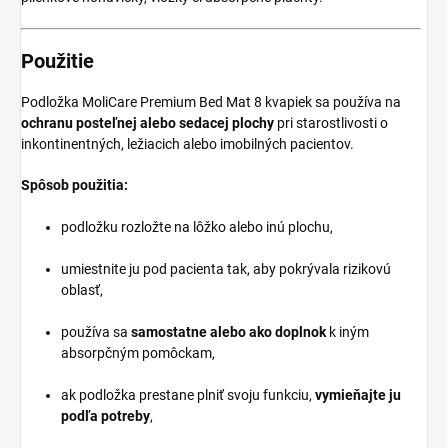
Použitie
Podložka MoliCare Premium Bed Mat 8 kvapiek sa používa na
ochranu posteľnej alebo sedacej plochy
pri starostlivosti o
inkontinentných, ležiacich alebo imobilných pacientov.
Spôsob použitia:
podložku rozložte na lôžko alebo inú plochu,
umiestnite ju pod pacienta tak, aby pokrývala rizikovú
oblasť,
používa sa
samostatne alebo ako doplnok
k iným
absorpčným pomôckam,
ak podložka prestane plniť svoju funkciu,
vymieňajte ju
podľa potreby
,