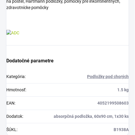
na posteľ, Hartmann podložky, pomôcky pre inkontinentných,
zdravotnícke pomôcky
Dodatočné parametre
Kategória
:
Podložky pod chorých
Hmotnosť
:
1.5 kg
EAN
:
4052199508603
Dodatok
:
absorpčná podložka, 60x90 cm, 1x30 ks
ŠÚKL
:
B1938A