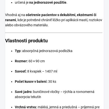
určená je
na jednorazové použitie
.
Vhodná aj na
ošetrenie pacientov s dekubitmi, ekzémami či
ranami
, kde je potrebné chrániť lôžko pri aplikácii mastí, roztokov
alebo obväzového materiálu.
Vlastnosti produktu
Typ:
absorpčná jednorazová podložka
Rozmer:
60 × 90 cm
Savosť:
8 kvapiek – 1407 ml
Počet kusov v balení:
30 ks
Savé jadro:
buničinové vločky – rýchla a rovnomerná
absorpcia tekutín
Vrchná vrstva:
mäkká, jemná a priedušná – príjemná pre