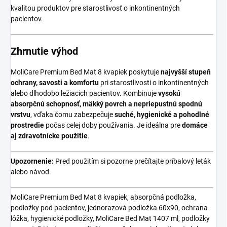
kvalitou produktov pre starostlivosť o inkontinentných
pacientov.
Zhrnutie výhod
MoliCare Premium Bed Mat 8 kvapiek poskytuje
najvyšší stupeň
ochrany, savosti a komfortu
pri starostlivosti o inkontinentných
alebo dlhodobo ležiacich pacientov. Kombinuje
vysokú
absorpčnú schopnosť, mäkký povrch a nepriepustnú spodnú
vrstvu
, vďaka čomu zabezpečuje
suché, hygienické a pohodlné
prostredie
počas celej doby používania. Je ideálna pre
domáce
aj zdravotnícke použitie
.
Upozornenie:
Pred použitím si pozorne prečítajte príbalový leták
alebo návod.
MoliCare Premium Bed Mat 8 kvapiek, absorpčná podložka,
podložky pod pacientov, jednorazová podložka 60x90, ochrana
lôžka, hygienické podložky, MoliCare Bed Mat 1407 ml, podložky