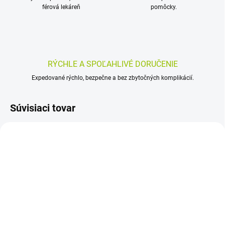
férová lekáreň
pomôcky.
RÝCHLE A SPOĽAHLIVÉ DORUČENIE
Expedované rýchlo, bezpečne a bez zbytočných komplikácií.
Súvisiaci tovar
SKLADOM
SKLADOM
(>5 KS)
(>5 KS)