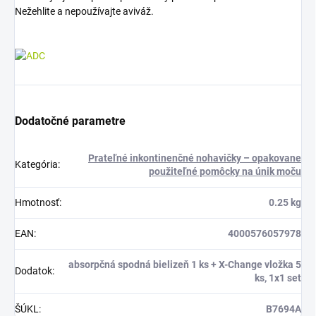
Nežehlite a nepoužívajte aviváž.
Dodatočné parametre
Prateľné inkontinenčné nohavičky – opakovane
Kategória
:
použiteľné pomôcky na únik moču
Hmotnosť
:
0.25 kg
EAN
:
4000576057978
absorpčná spodná bielizeň 1 ks + X-Change vložka 5
Dodatok
:
ks, 1x1 set
ŠÚKL
:
B7694A