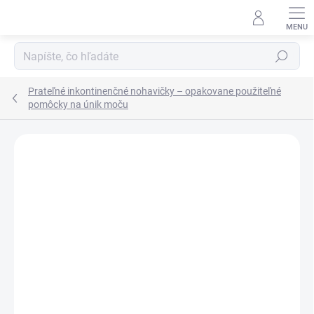
Prejsť
na
obsah
Hľadať
Prateľné inkontinenčné nohavičky – opakovane použiteľné
pomôcky na únik moču
Podrobnosti hodnotenia
Neohodnotené