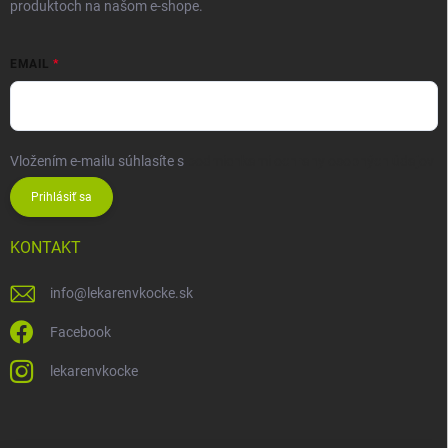
produktoch na našom e-shope.
EMAIL
Vložením e-mailu súhlasíte s
podmienkami ochrany osobných údajov
Prihlásiť sa
KONTAKT
info
@
lekarenvkocke.sk
Facebook
lekarenvkocke