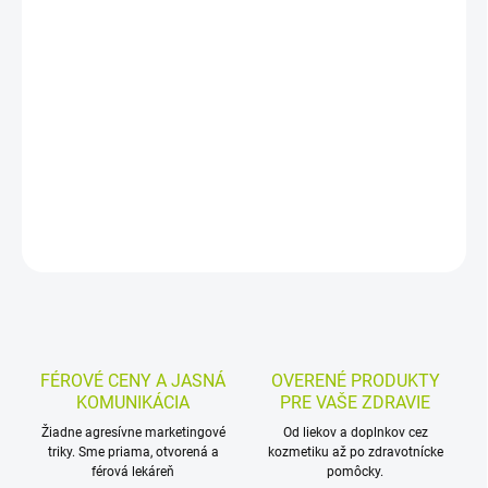
−
+
Pridať do košíka
Prateľná absorpčná spodná bielizeň pre mužov pri veľmi ľahkom
úniku moču. Ponúka diskrétne, pohodlné a ekologické riešenie na
každý deň a po použití sa vyplachuje studenou vodou.
DETAILNÉ INFORMÁCIE
MOŽNOSTI VRÁTENIA TOVARU
OPÝTAŤ SA
STRÁŽIŤ
FÉROVÉ CENY A JASNÁ
OVERENÉ PRODUKTY
KOMUNIKÁCIA
PRE VAŠE ZDRAVIE
Žiadne agresívne marketingové
Od liekov a doplnkov cez
triky. Sme priama, otvorená a
kozmetiku až po zdravotnícke
férová lekáreň
pomôcky.