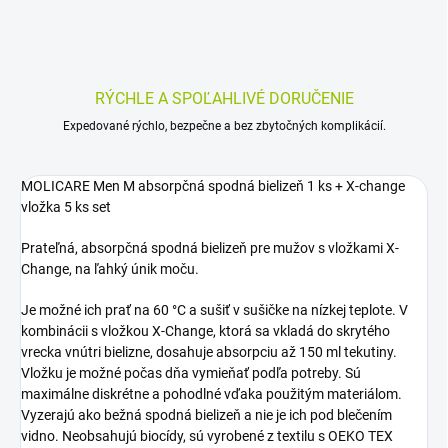
RÝCHLE A SPOĽAHLIVÉ DORUČENIE
Expedované rýchlo, bezpečne a bez zbytočných komplikácií.
MOLICARE Men M absorpčná spodná bielizeň 1 ks + X-change
vložka 5 ks set
Prateľná, absorpčná spodná bielizeň pre mužov s vložkami X-
Change, na ľahký únik moču.
Je možné ich prať na 60 °C a sušiť v sušičke na nízkej teplote. V
kombinácii s vložkou X-Change, ktorá sa vkladá do skrytého
vrecka vnútri bielizne, dosahuje absorpciu až 150 ml tekutiny.
Vložku je možné počas dňa vymieňať podľa potreby. Sú
maximálne diskrétne a pohodlné vďaka použitým materiálom.
Vyzerajú ako bežná spodná bielizeň a nie je ich pod blečením
vidno. Neobsahujú biocídy, sú vyrobené z textilu s OEKO TEX