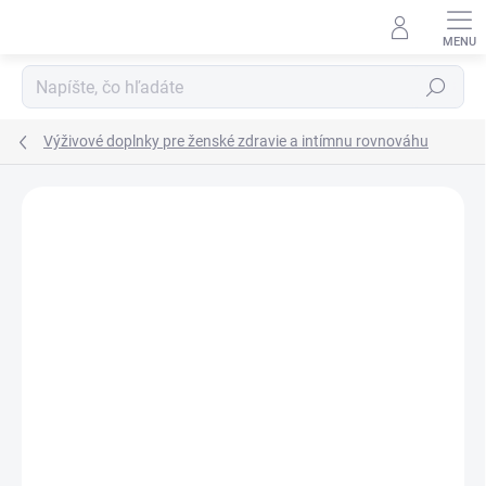
Prejsť
na
obsah
Hľadať
Výživové doplnky pre ženské zdravie a intímnu rovnováhu
Podrobnosti hodnotenia
Neohodnotené