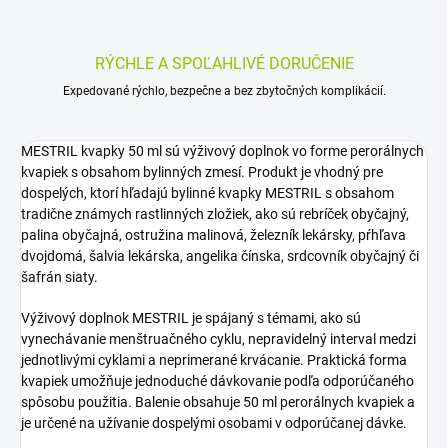
RÝCHLE A SPOĽAHLIVÉ DORUČENIE
Expedované rýchlo, bezpečne a bez zbytočných komplikácií.
MESTRIL kvapky 50 ml sú výživový doplnok vo forme perorálnych
kvapiek s obsahom bylinných zmesí. Produkt je vhodný pre
dospelých, ktorí hľadajú bylinné kvapky MESTRIL s obsahom
tradične známych rastlinných zložiek, ako sú rebríček obyčajný,
palina obyčajná, ostružina malinová, železník lekársky, pŕhľava
dvojdomá, šalvia lekárska, angelika čínska, srdcovník obyčajný či
šafrán siaty.
Výživový doplnok MESTRIL je spájaný s témami, ako sú
vynechávanie menštruačného cyklu, nepravidelný interval medzi
jednotlivými cyklami a neprimerané krvácanie. Praktická forma
kvapiek umožňuje jednoduché dávkovanie podľa odporúčaného
spôsobu použitia. Balenie obsahuje 50 ml perorálnych kvapiek a
je určené na užívanie dospelými osobami v odporúčanej dávke.