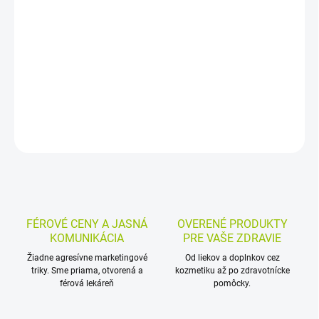
Výživový doplnok vo forme perorálnych bylinných kvapiek je
určený pre dospelých. Spája sa s témami vynechávania
menštruačného cyklu, nepravidelného intervalu medzi cyklami a
neprimeraného krvácania.
DETAILNÉ INFORMÁCIE
MOŽNOSTI VRÁTENIA TOVARU
OPÝTAŤ SA
STRÁŽIŤ
FÉROVÉ CENY A JASNÁ
OVERENÉ PRODUKTY
KOMUNIKÁCIA
PRE VAŠE ZDRAVIE
Žiadne agresívne marketingové
Od liekov a doplnkov cez
triky. Sme priama, otvorená a
kozmetiku až po zdravotnícke
férová lekáreň
pomôcky.