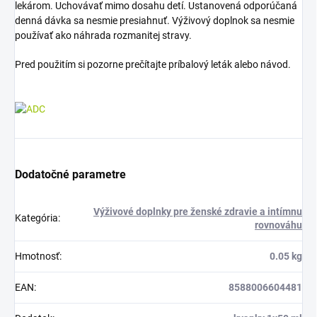
lekárom. Uchovávať mimo dosahu detí. Ustanovená odporúčaná
denná dávka sa nesmie presiahnuť. Výživový doplnok sa nesmie
používať ako náhrada rozmanitej stravy.
Pred použitím si pozorne prečítajte príbalový leták alebo návod.
Dodatočné parametre
Výživové doplnky pre ženské zdravie a intímnu
Kategória
:
rovnováhu
Hmotnosť
:
0.05 kg
EAN
:
8588006604481