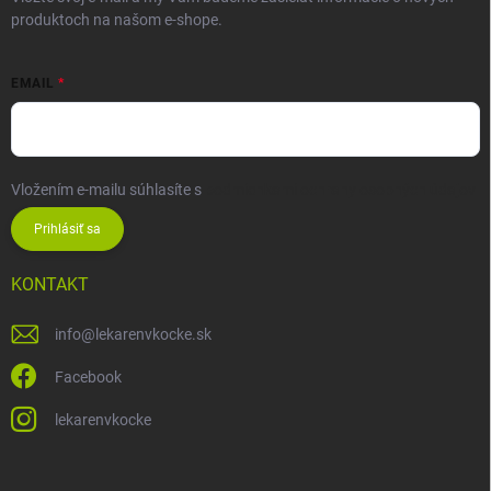
produktoch na našom e-shope.
EMAIL
Vložením e-mailu súhlasíte s
podmienkami ochrany osobných údajov
Prihlásiť sa
KONTAKT
info
@
lekarenvkocke.sk
Facebook
lekarenvkocke