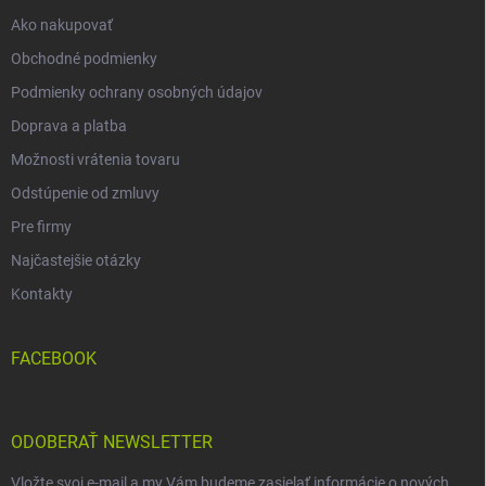
e
Ako nakupovať
Obchodné podmienky
Podmienky ochrany osobných údajov
Doprava a platba
Možnosti vrátenia tovaru
Odstúpenie od zmluvy
Pre firmy
Najčastejšie otázky
Kontakty
FACEBOOK
ODOBERAŤ NEWSLETTER
Vložte svoj e-mail a my Vám budeme zasielať informácie o nových