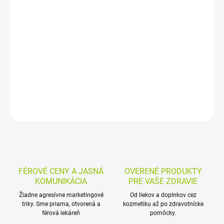
Mäkká zubná kefka meridol 2. generácie s mikrojemným
zakončením vlákien je určená na dôkladné, no šetrné čistenie
zubov a okrajov ďasien. Malá hlava a ergonomická rukoväť
uľahčujú každodennú ústnu hygienu.
DETAILNÉ INFORMÁCIE
MOŽNOSTI VRÁTENIA TOVARU
OPÝTAŤ SA
STRÁŽIŤ
FÉROVÉ CENY A JASNÁ
OVERENÉ PRODUKTY
KOMUNIKÁCIA
PRE VAŠE ZDRAVIE
Žiadne agresívne marketingové
Od liekov a doplnkov cez
triky. Sme priama, otvorená a
kozmetiku až po zdravotnícke
férová lekáreň
pomôcky.