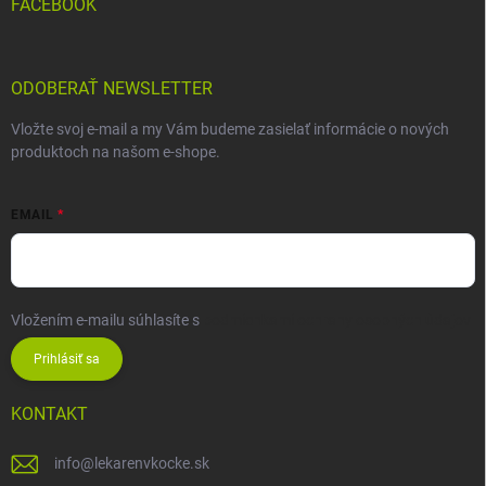
FACEBOOK
ODOBERAŤ NEWSLETTER
Vložte svoj e-mail a my Vám budeme zasielať informácie o nových
produktoch na našom e-shope.
EMAIL
Vložením e-mailu súhlasíte s
podmienkami ochrany osobných údajov
Prihlásiť sa
KONTAKT
info
@
lekarenvkocke.sk