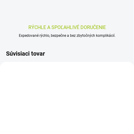
RÝCHLE A SPOĽAHLIVÉ DORUČENIE
Expedované rýchlo, bezpečne a bez zbytočných komplikácií.
Súvisiaci tovar
SKLADOM
SKLADOM
(>5 KS)
(>5 KS)
TePe Medzizubná kefká
TePe Medzizubná kefká
0,8 mm 8 ks
0,4 mm 8 ks