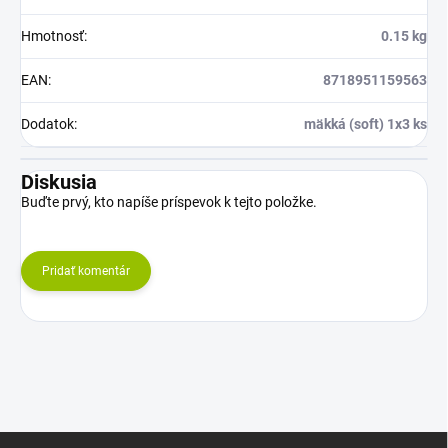
Hmotnosť
:
0.15 kg
EAN
:
8718951159563
Dodatok
:
mäkká (soft) 1x3 ks
Diskusia
Buďte prvý, kto napíše príspevok k tejto položke.
Pridať komentár
Z