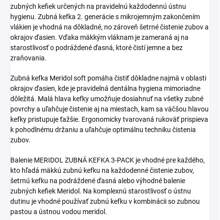
zubných kefiek určených na pravidelnú každodennú ústnu
hygienu. Zubná kefka 2. generácie s mikrojemným zakončením
vlákien je vhodná na dôkladné, no zároveň šetrné čistenie zubov a
okrajov ďasien. Vďaka mäkkým vláknam je zameraná aj na
starostlivosť o podráždené ďasná, ktoré čistí jemne a bez
zraňovania.
Zubná kefka Meridol soft pomáha čistiť dôkladne najmä v oblasti
okrajov ďasien, kde je pravidelná dentálna hygiena mimoriadne
dôležitá. Malá hlava kefky umožňuje dosiahnuť na všetky zubné
povrchy a uľahčuje čistenie aj na miestach, kam sa väčšou hlavou
kefky pristupuje ťažšie. Ergonomicky tvarovaná rukoväť prispieva
k pohodlnému držaniu a uľahčuje optimálnu techniku čistenia
zubov.
Balenie MERIDOL ZUBNÁ KEFKA 3-PACK je vhodné pre každého,
kto hľadá mäkkú zubnú kefku na každodenné čistenie zubov,
šetrnú kefku na podráždené ďasná alebo výhodné balenie
zubných kefiek Meridol. Na komplexnú starostlivosť o ústnu
dutinu je vhodné používať zubnú kefku v kombinácii so zubnou
pastou a ústnou vodou meridol.