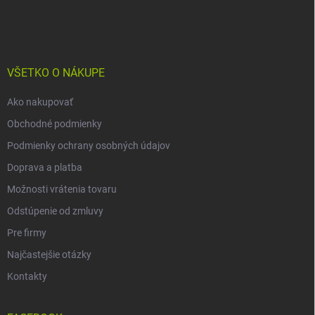
á
p
ä
t
i
VŠETKO O NÁKUPE
e
Ako nakupovať
Obchodné podmienky
Podmienky ochrany osobných údajov
Doprava a platba
Možnosti vrátenia tovaru
Odstúpenie od zmluvy
Pre firmy
Najčastejšie otázky
Kontakty