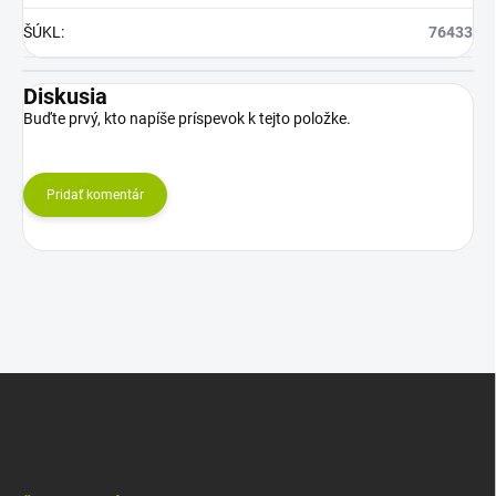
ŠÚKL
:
76433
Diskusia
Buďte prvý, kto napíše príspevok k tejto položke.
Pridať komentár
Z
á
p
ä
t