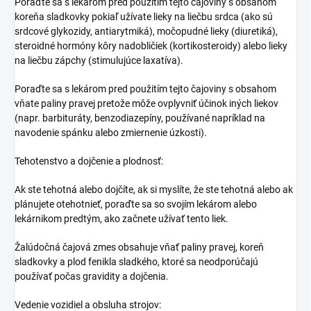
Poraďte sa s lekárom pred použitím tejto čajoviny s obsahom
koreňa sladkovky pokiaľ užívate lieky na liečbu srdca (ako sú
srdcové glykozidy, antiarytmiká), močopudné lieky (diuretiká),
steroidné hormóny kôry nadobličiek (kortikosteroidy) alebo lieky
na liečbu zápchy (stimulujúce laxatíva).
Poraďte sa s lekárom pred použitím tejto čajoviny s obsahom
vňate paliny pravej pretože môže ovplyvniť účinok iných liekov
(napr. barbituráty, benzodiazepíny, používané napríklad na
navodenie spánku alebo zmiernenie úzkosti).
Tehotenstvo a dojčenie a plodnosť:
Ak ste tehotná alebo dojčíte, ak si myslíte, že ste tehotná alebo ak
plánujete otehotnieť, poraďte sa so svojím lekárom alebo
lekárnikom predtým, ako začnete užívať tento liek.
Žalúdočná čajová zmes obsahuje vňať paliny pravej, koreň
sladkovky a plod fenikla sladkého, ktoré sa neodporúčajú
používať počas gravidity a dojčenia.
Vedenie vozidiel a obsluha strojov: