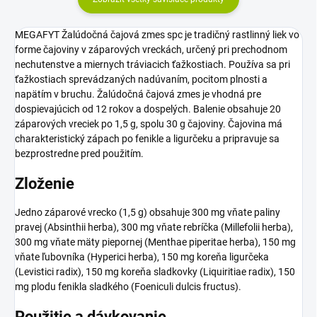
MEGAFYT Žalúdočná čajová zmes spc je tradičný rastlinný liek vo
forme čajoviny v záparových vreckách, určený pri prechodnom
nechutenstve a miernych tráviacich ťažkostiach. Používa sa pri
ťažkostiach sprevádzaných nadúvaním, pocitom plnosti a
napätím v bruchu. Žalúdočná čajová zmes je vhodná pre
dospievajúcich od 12 rokov a dospelých. Balenie obsahuje 20
záparových vreciek po 1,5 g, spolu 30 g čajoviny. Čajovina má
charakteristický zápach po fenikle a ligurčeku a pripravuje sa
bezprostredne pred použitím.
Zloženie
Jedno záparové vrecko (1,5 g) obsahuje 300 mg vňate paliny
pravej (Absinthii herba), 300 mg vňate rebríčka (Millefolii herba),
300 mg vňate mäty piepornej (Menthae piperitae herba), 150 mg
vňate ľubovníka (Hyperici herba), 150 mg koreňa ligurčeka
(Levistici radix), 150 mg koreňa sladkovky (Liquiritiae radix), 150
mg plodu fenikla sladkého (Foeniculi dulcis fructus).
Použitie a dávkovanie