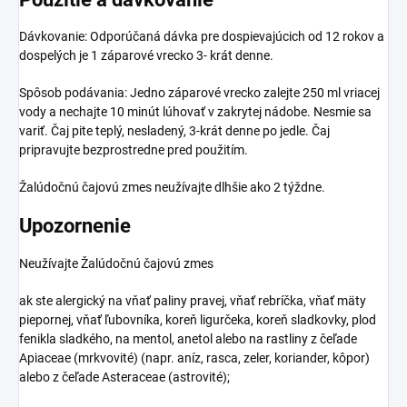
Dávkovanie: Odporúčaná dávka pre dospievajúcich od 12 rokov a
dospelých je 1 záparové vrecko 3- krát denne.
Spôsob podávania: Jedno záparové vrecko zalejte 250 ml vriacej
vody a nechajte 10 minút lúhovať v zakrytej nádobe. Nesmie sa
variť. Čaj pite teplý, nesladený, 3-krát denne po jedle. Čaj
pripravujte bezprostredne pred použitím.
Žalúdočnú čajovú zmes neužívajte dlhšie ako 2 týždne.
Upozornenie
Neužívajte Žalúdočnú čajovú zmes
ak ste alergický na vňať paliny pravej, vňať rebríčka, vňať mäty
piepornej, vňať ľubovníka, koreň ligurčeka, koreň sladkovky, plod
fenikla sladkého, na mentol, anetol alebo na rastliny z čeľade
Apiaceae (mrkvovité) (napr. aníz, rasca, zeler, koriander, kôpor)
alebo z čeľade Asteraceae (astrovité);