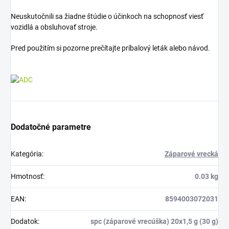
Neuskutočnili sa žiadne štúdie o účinkoch na schopnosť viesť
vozidlá a obsluhovať stroje.
Pred použitím si pozorne prečítajte príbalový leták alebo návod.
Dodatočné parametre
Kategória
:
Záparové vrecká
Hmotnosť
:
0.03 kg
EAN
:
8594003072031
Dodatok
:
spc (záparové vrecúška) 20x1,5 g (30 g)