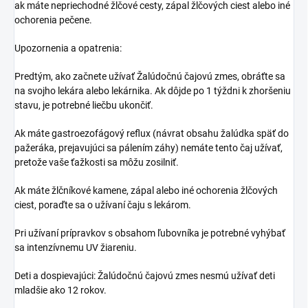
ak máte nepriechodné žlčové cesty, zápal žlčových ciest alebo iné
ochorenia pečene.
Upozornenia a opatrenia:
Predtým, ako začnete užívať Žalúdočnú čajovú zmes, obráťte sa
na svojho lekára alebo lekárnika. Ak dôjde po 1 týždni k zhoršeniu
stavu, je potrebné liečbu ukončiť.
Ak máte gastroezofágový reflux (návrat obsahu žalúdka späť do
pažeráka, prejavujúci sa pálením záhy) nemáte tento čaj užívať,
pretože vaše ťažkosti sa môžu zosilniť.
Ak máte žlčníkové kamene, zápal alebo iné ochorenia žlčových
ciest, poraďte sa o užívaní čaju s lekárom.
Pri užívaní prípravkov s obsahom ľubovníka je potrebné vyhýbať
sa intenzívnemu UV žiareniu.
Deti a dospievajúci: Žalúdočnú čajovú zmes nesmú užívať deti
mladšie ako 12 rokov.