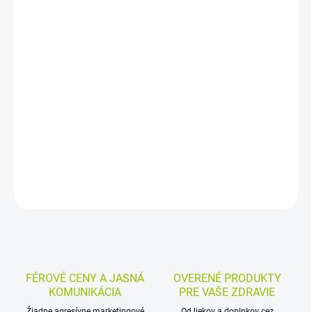
−
+
Pridať do košíka
Žalúdočná čajovina v záparových vreckách obsahuje palinu
pravú, rebríček, mätu piepornú, ľubovník, ligurček, sladkovku a
fenikel. Používa sa pri prechodnom nechutenstve a miernych
tráviacich ťažkostiach, najmä pri nadúvaní, pocite plnosti a napätí
v bruchu.
DETAILNÉ INFORMÁCIE
MOŽNOSTI VRÁTENIA TOVARU
OPÝTAŤ SA
STRÁŽIŤ
FÉROVÉ CENY A JASNÁ
OVERENÉ PRODUKTY
KOMUNIKÁCIA
PRE VAŠE ZDRAVIE
Žiadne agresívne marketingové
Od liekov a doplnkov cez