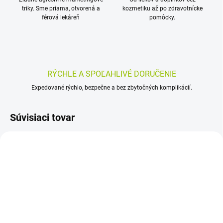
triky. Sme priama, otvorená a
kozmetiku až po zdravotnícke
férová lekáreň
pomôcky.
RÝCHLE A SPOĽAHLIVÉ DORUČENIE
Expedované rýchlo, bezpečne a bez zbytočných komplikácií.
Súvisiaci tovar
SKLADOM
SKLADOM