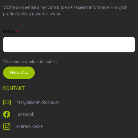
Vložte svoj e-mail a my Vám budeme zasielať informácie o nových
produktoch na našom e-shope.
EMAIL
Vložením e-mailu súhlasíte s
podmienkami ochrany osobných údajov
Prihlásiť sa
KONTAKT
info
@
lekarenvkocke.sk
Facebook
lekarenvkocke