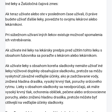
Iné lieky a Žalúdočná čajová zmes:
Ak teraz užívate alebo ste v poslednom čase užívali, či práve
budete užívať ďalšie lieky, povedzte to svojmu lekárovi alebo
lekárnikovi.
Pri súbežnom užívaní iných liekov existuje možnosť spomalenia
ich vstrebávania.
Ak užívate iné lieky na lekársky predpis pred užitím tohto lieku s
obsahom ľubovníka sa poraďte s lekárom alebo lekárnikom.
Ak užívate lieky s obsahom koreňa sladkovky nemáte užívať iné
lieky/výživové doplnky obsahujúce sladkovku, pretože sa môžu
vyskytnúť závažné vedľajšie účinky, ako je zadržiavanie vody,
znížená hladina draslíka, vysoký krvný tlak, poruchy srdcového
rytmu. Lieky s obsahom sladkovky sa neodporúčajú, ak máte
vysoký krvný tlak, ochorenia obličiek, pečene alebo srdcovocievne
poruchy, alebo zníženú hladinu draslíka, pretože môžete byť
citlivejší na vedľajšie účinky sladkovky.