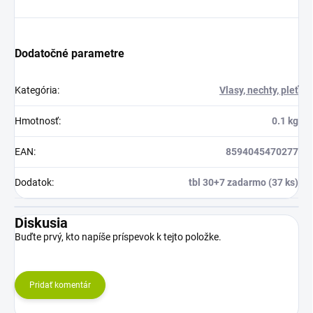
Dodatočné parametre
Kategória
:
Vlasy, nechty, pleť
Hmotnosť
:
0.1 kg
EAN
:
8594045470277
Dodatok
:
tbl 30+7 zadarmo (37 ks)
Diskusia
Buďte prvý, kto napíše príspevok k tejto položke.
Pridať komentár