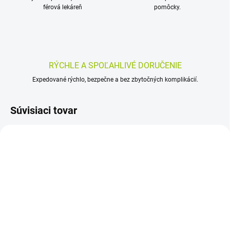
férová lekáreň
pomôcky.
RÝCHLE A SPOĽAHLIVÉ DORUČENIE
Expedované rýchlo, bezpečne a bez zbytočných komplikácií.
Súvisiaci tovar
SKLADOM
SKLADOM
(>5 KS)
(>5 KS)