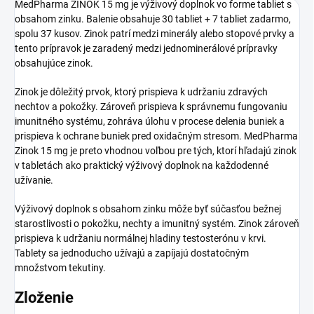
MedPharma ZINOK 15 mg je výživový doplnok vo forme tabliet s
obsahom zinku. Balenie obsahuje 30 tabliet + 7 tabliet zadarmo,
spolu 37 kusov. Zinok patrí medzi minerály alebo stopové prvky a
tento prípravok je zaradený medzi jednominerálové prípravky
obsahujúce zinok.
Zinok je dôležitý prvok, ktorý prispieva k udržaniu zdravých
nechtov a pokožky. Zároveň prispieva k správnemu fungovaniu
imunitného systému, zohráva úlohu v procese delenia buniek a
prispieva k ochrane buniek pred oxidačným stresom. MedPharma
Zinok 15 mg je preto vhodnou voľbou pre tých, ktorí hľadajú zinok
v tabletách ako praktický výživový doplnok na každodenné
užívanie.
Výživový doplnok s obsahom zinku môže byť súčasťou bežnej
starostlivosti o pokožku, nechty a imunitný systém. Zinok zároveň
prispieva k udržaniu normálnej hladiny testosterónu v krvi.
Tablety sa jednoducho užívajú a zapíjajú dostatočným
množstvom tekutiny.
Zloženie