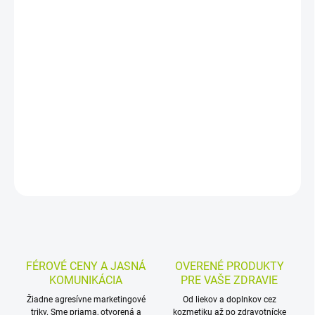
−
+
Pridať do košíka
Výživový doplnok s obsahom zinku v tabletách. Zinok prispieva k
udržaniu zdravých nechtov a pokožky, k správnemu fungovaniu
imunitného systému a k ochrane buniek pred oxidačným stresom.
Balenie 30 + 7 tabliet zdarma.
DETAILNÉ INFORMÁCIE
MOŽNOSTI VRÁTENIA TOVARU
OPÝTAŤ SA
STRÁŽIŤ
FÉROVÉ CENY A JASNÁ
OVERENÉ PRODUKTY
KOMUNIKÁCIA
PRE VAŠE ZDRAVIE
Žiadne agresívne marketingové
Od liekov a doplnkov cez
triky. Sme priama, otvorená a
kozmetiku až po zdravotnícke