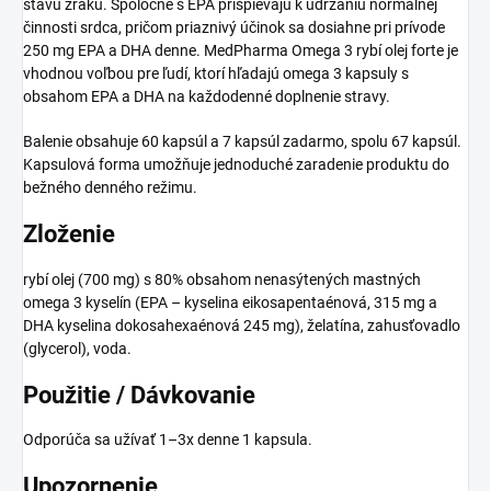
stavu zraku. Spoločne s EPA prispievajú k udržaniu normálnej
činnosti srdca, pričom priaznivý účinok sa dosiahne pri prívode
250 mg EPA a DHA denne. MedPharma Omega 3 rybí olej forte je
vhodnou voľbou pre ľudí, ktorí hľadajú omega 3 kapsuly s
obsahom EPA a DHA na každodenné doplnenie stravy.
Balenie obsahuje 60 kapsúl a 7 kapsúl zadarmo, spolu 67 kapsúl.
Kapsulová forma umožňuje jednoduché zaradenie produktu do
bežného denného režimu.
Zloženie
rybí olej (700 mg) s 80% obsahom nenasýtených mastných
omega 3 kyselín (EPA – kyselina eikosapentaénová, 315 mg a
DHA kyselina dokosahexaénová 245 mg), želatína, zahusťovadlo
(glycerol), voda.
Použitie / Dávkovanie
Odporúča sa užívať 1–3x denne 1 kapsula.
Upozornenie