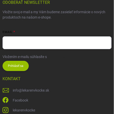
ODOBERAŤ NEWSLETTER
Vložte svoj e-mail a my Vám budeme zasielať informácie o nových
produktoch na našom e-shope.
EMAIL
Vložením e-mailu súhlasíte s
podmienkami ochrany osobných údajov
Prihlásiť sa
KONTAKT
info
@
lekarenvkocke.sk
Facebook
lekarenvkocke