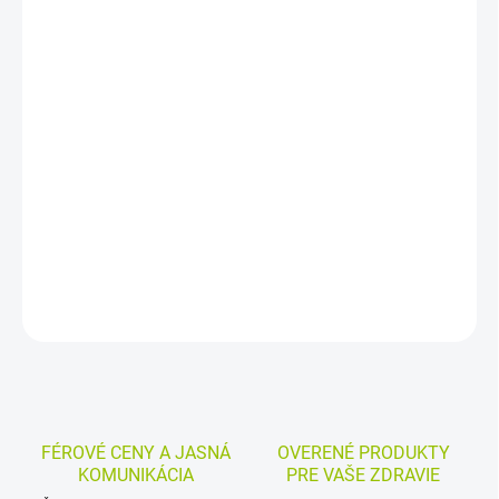
DORUČENIA
−
+
Pridať do košíka
Omega-3 kapsuly s rybím olejom dopĺňajú EPA a DHA z rýb
žijúcich v studených arktických vodách. DHA prispieva k udržaniu
normálnej činnosti mozgu a zraku, EPA spolu s DHA k normálnej
činnosti srdca.
DETAILNÉ INFORMÁCIE
MOŽNOSTI VRÁTENIA TOVARU
OPÝTAŤ SA
STRÁŽIŤ
FÉROVÉ CENY A JASNÁ
OVERENÉ PRODUKTY
KOMUNIKÁCIA
PRE VAŠE ZDRAVIE