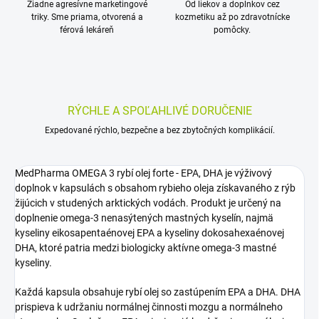
Žiadne agresívne marketingové
Od liekov a doplnkov cez
triky. Sme priama, otvorená a
kozmetiku až po zdravotnícke
férová lekáreň
pomôcky.
RÝCHLE A SPOĽAHLIVÉ DORUČENIE
Expedované rýchlo, bezpečne a bez zbytočných komplikácií.
MedPharma OMEGA 3 rybí olej forte - EPA, DHA je výživový
doplnok v kapsulách s obsahom rybieho oleja získavaného z rýb
žijúcich v studených arktických vodách. Produkt je určený na
doplnenie omega-3 nenasýtených mastných kyselín, najmä
kyseliny eikosapentaénovej EPA a kyseliny dokosahexaénovej
DHA, ktoré patria medzi biologicky aktívne omega-3 mastné
kyseliny.
Každá kapsula obsahuje rybí olej so zastúpením EPA a DHA. DHA
prispieva k udržaniu normálnej činnosti mozgu a normálneho