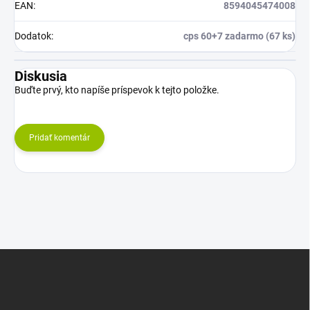
EAN
:
8594045474008
Dodatok
:
cps 60+7 zadarmo (67 ks)
Diskusia
Buďte prvý, kto napíše príspevok k tejto položke.
Pridať komentár
Z
á
p
ä