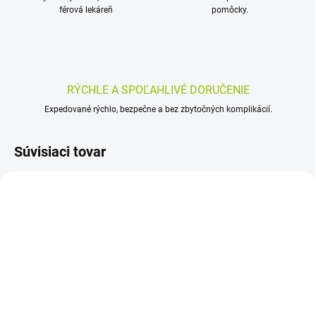
férová lekáreň
pomôcky.
RÝCHLE A SPOĽAHLIVÉ DORUČENIE
Expedované rýchlo, bezpečne a bez zbytočných komplikácií.
Súvisiaci tovar
SKLADOM
SKLADOM
(>5 KS)
(>5 KS)