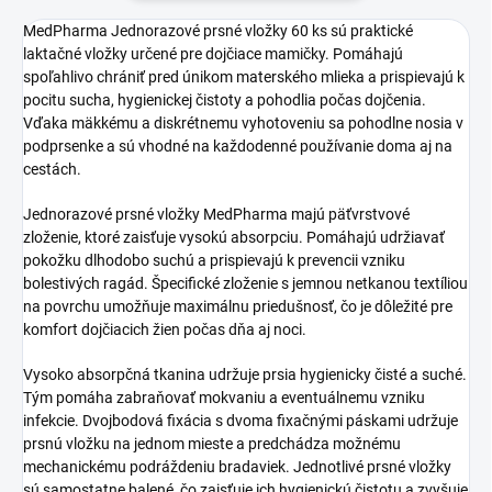
MedPharma Jednorazové prsné vložky 60 ks sú praktické
laktačné vložky určené pre dojčiace mamičky. Pomáhajú
spoľahlivo chrániť pred únikom materského mlieka a prispievajú k
pocitu sucha, hygienickej čistoty a pohodlia počas dojčenia.
Vďaka mäkkému a diskrétnemu vyhotoveniu sa pohodlne nosia v
podprsenke a sú vhodné na každodenné používanie doma aj na
cestách.
Jednorazové prsné vložky MedPharma majú päťvrstvové
zloženie, ktoré zaisťuje vysokú absorpciu. Pomáhajú udržiavať
pokožku dlhodobo suchú a prispievajú k prevencii vzniku
bolestivých ragád. Špecifické zloženie s jemnou netkanou textíliou
na povrchu umožňuje maximálnu priedušnosť, čo je dôležité pre
komfort dojčiacich žien počas dňa aj noci.
Vysoko absorpčná tkanina udržuje prsia hygienicky čisté a suché.
Tým pomáha zabraňovať mokvaniu a eventuálnemu vzniku
infekcie. Dvojbodová fixácia s dvoma fixačnými páskami udržuje
prsnú vložku na jednom mieste a predchádza možnému
mechanickému podráždeniu bradaviek. Jednotlivé prsné vložky
sú samostatne balené, čo zaisťuje ich hygienickú čistotu a zvyšuje