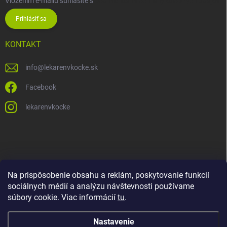
Vložením e-mailu súhlasíte s
podmienkami ochrany osobných údajov
Prihlásiť sa
KONTAKT
info
@
lekarenvkocke.sk
Facebook
lekarenvkocke
Na prispôsobenie obsahu a reklám, poskytovanie funkcií
sociálnych médií a analýzu návštevnosti používame
súbory cookie. Viac informácií
tu
.
Nastavenie