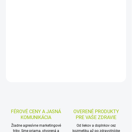
−
+
Pridať do košíka
Jednorazové prsné vložky s vysokou absorpciou pomáhajú
udržať prsníky suché a hygienicky čisté počas dojčenia. Priedušné
päťvrstvové vyhotovenie s dvojbodovou fixáciou a samostatným
balením zvyšuje pohodlie pri každodennom nosení.
DETAILNÉ INFORMÁCIE
MOŽNOSTI VRÁTENIA TOVARU
OPÝTAŤ SA
STRÁŽIŤ
FÉROVÉ CENY A JASNÁ
OVERENÉ PRODUKTY
KOMUNIKÁCIA
PRE VAŠE ZDRAVIE
Žiadne agresívne marketingové
Od liekov a doplnkov cez
triky. Sme priama, otvorená a
kozmetiku až po zdravotnícke