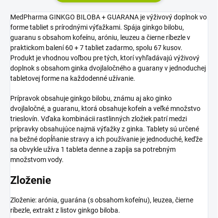
MedPharma GINKGO BILOBA + GUARANA je výživový doplnok vo
forme tabliet s prírodnými výťažkami. Spája ginkgo bilobu,
guaranu s obsahom kofeínu, aróniu, leuzeu a čierne ríbezle v
praktickom balení 60 + 7 tabliet zadarmo, spolu 67 kusov.
Produkt je vhodnou voľbou pre tých, ktorí vyhľadávajú výživový
doplnok s obsahom ginka dvojlaločného a guarany v jednoduchej
tabletovej forme na každodenné užívanie.
Prípravok obsahuje ginkgo bilobu, známu aj ako ginko
dvojlaločné, a guaranu, ktorá obsahuje kofeín a veľké množstvo
trieslovín. Vďaka kombinácii rastlinných zložiek patrí medzi
prípravky obsahujúce najmä výťažky z ginka. Tablety sú určené
na bežné dopĺňanie stravy a ich používanie je jednoduché, keďže
sa obvykle užíva 1 tableta denne a zapíja sa potrebným
množstvom vody.
Zloženie
Zloženie: arónia, guarána (s obsahom kofeínu), leuzea, čierne
ríbezle, extrakt z listov ginkgo biloba.