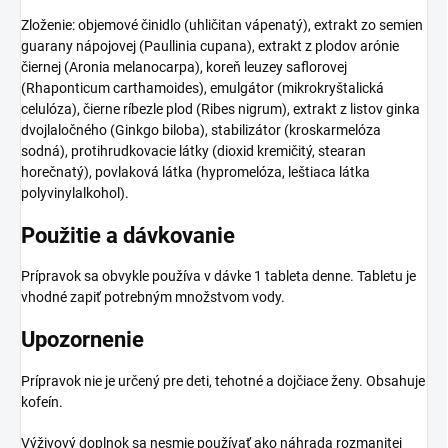
Zloženie: objemové činidlo (uhličitan vápenatý), extrakt zo semien
guarany nápojovej (Paullinia cupana), extrakt z plodov arónie
čiernej (Aronia melanocarpa), koreň leuzey saflorovej
(Rhaponticum carthamoides), emulgátor (mikrokryštalická
celulóza), čierne ríbezle plod (Ribes nigrum), extrakt z listov ginka
dvojlaločného (Ginkgo biloba), stabilizátor (kroskarmelóza
sodná), protihrudkovacie látky (dioxid kremičitý, stearan
horečnatý), povlaková látka (hypromelóza, leštiaca látka
polyvinylalkohol).
Použitie a dávkovanie
Prípravok sa obvykle používa v dávke 1 tableta denne. Tabletu je
vhodné zapiť potrebným množstvom vody.
Upozornenie
Prípravok nie je určený pre deti, tehotné a dojčiace ženy. Obsahuje
kofeín.
Výživový doplnok sa nesmie používať ako náhrada rozmanitej