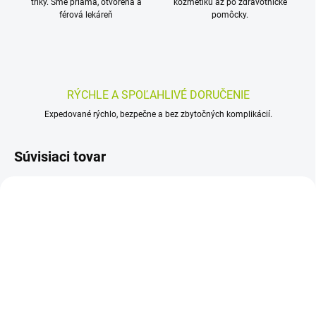
triky. Sme priama, otvorená a
kozmetiku až po zdravotnícke
férová lekáreň
pomôcky.
RÝCHLE A SPOĽAHLIVÉ DORUČENIE
Expedované rýchlo, bezpečne a bez zbytočných komplikácií.
Súvisiaci tovar
SKLADOM
SKLADOM
(>5 KS)
(>5 KS)