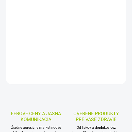
DORUČENIA
−
+
Pridať do košíka
Výživový doplnok s ginkgo bilobou a guaranou dopĺňajú arónia,
leuzea a čierne ríbezle. Tablety sú určené na bežné dopĺňanie
stravy, balenie obsahuje 67 kusov a odporúča sa 1 tableta denne.
DETAILNÉ INFORMÁCIE
MOŽNOSTI VRÁTENIA TOVARU
OPÝTAŤ SA
STRÁŽIŤ
FÉROVÉ CENY A JASNÁ
OVERENÉ PRODUKTY
KOMUNIKÁCIA
PRE VAŠE ZDRAVIE
Žiadne agresívne marketingové
Od liekov a doplnkov cez