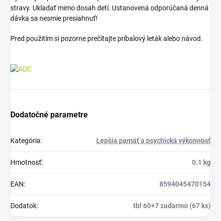
stravy. Ukladať mimo dosah detí. Ustanovená odporúčaná denná
dávka sa nesmie presiahnuť!
Pred použitím si pozorne prečítajte príbalový leták alebo návod.
Dodatočné parametre
Kategória
:
Lepšia pamäť a psychická výkonnosť
Hmotnosť
:
0.1 kg
EAN
:
8594045470154
Dodatok
:
tbl 60+7 zadarmo (67 ks)