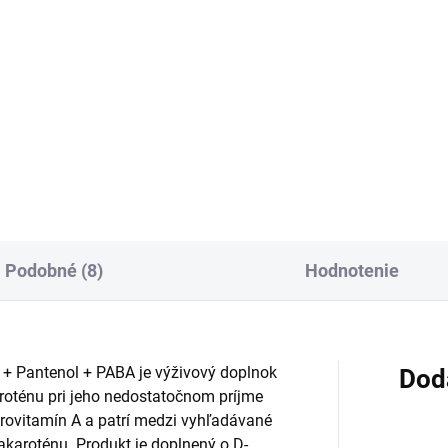
Do košíka
:
Do košíka
Výživový doplnok pre ženy s
rastlinnými extraktmi zo semi
ivový doplnok s astaxantínom
viniča hroznorodého, chmeľa
psulách z riasy
otáčavého, sóje a ľanu siateh
matococcus pluvialis. Vďaka
Obsahuje aj beta-sitosterol,
amínu E pomáha chrániť bunky
vitamín D2 a vitamín D3 v...
d oxidačným stresom, je BIO a
 GMO.
Podobné (8)
Hodnotenie
 Pantenol + PABA je výživový doplnok
Dod
roténu pri jeho nedostatočnom príjme
provitamín A a patrí medzi vyhľadávané
akaroténu. Produkt je doplnený o D-