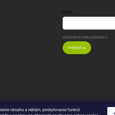
EMAIL
Vložením e-mailu súhlasíte s
pod
Prihlásiť sa
benie obsahu a reklám, poskytovanie funkcií