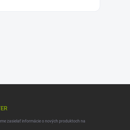
TER
eme zasielať informácie o nových produktoch na