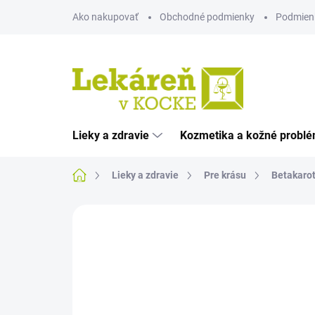
Prejsť
Ako nakupovať
Obchodné podmienky
Podmien
na
obsah
Lieky a zdravie
Kozmetika a kožné probl
Domov
Lieky a zdravie
Pre krásu
Betakaro
Neohodnotené
Podrobnosti hodnote