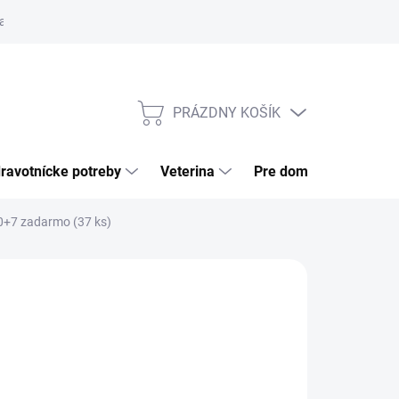
a tovaru
Odstúpenie od zmluvy
Pre firmy
Najčastejšie otázk
PRÁZDNY KOŠÍK
NÁKUPNÝ
KOŠÍK
ravotnícke potreby
Veterina
Pre domácnosť
+7 zadarmo (37 ks)