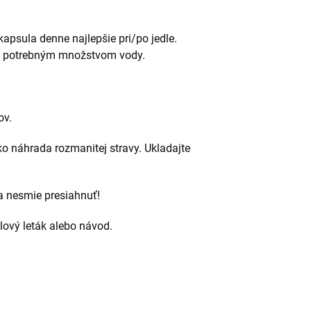
apsula denne najlepšie pri/po jedle.
iť potrebným množstvom vody.
ov.
o náhrada rozmanitej stravy. Ukladajte
 nesmie presiahnuť!
alový leták alebo návod.