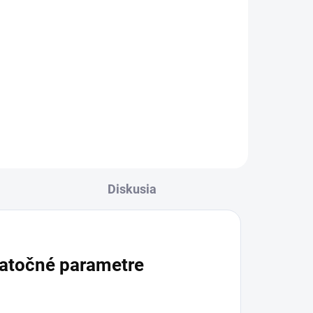
cena:
Do košíka
en
Výživový doplnok s rastlinnými
extraktmi pre ženy vo forme
o.
kapsúl. Obsahuje palmu plazivú,
senovku grécku, fenikel,
dioskóreu huňatú a ďalšie byliny
so zameraním na ženské...
Diskusia
atočné parametre