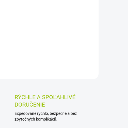
026
MOŽNOSTI DORUČENIA
Pridať do košíka
oténom, pantenolom a PABA v kapsulách. Je
ténu pri jeho nedostatočnom príjme zo stravy a
penatý a kyselinu paraaminobenzoovú.
OSTI VRÁTENIA TOVARU
RÝCHLE A SPOĽAHLIVÉ
DORUČENIE
Expedované rýchlo, bezpečne a bez
zbytočných komplikácií.