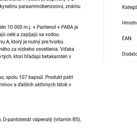
 a kyselinu paraaminobenzoovú, známu
Kategó
Hmotn
n 10 000 m.j. + Pantenol + PABA je
jú celé a zapíjajú sa vodou.
EAN
:
u A, ktorý je nutný pre tvorbu
ného za nízkeho osvetlenia. Vďaka
Dodat
 tých, ktorí hľadajú betakarotén v
, spolu 107 kapsúl. Produkt patrí
ínov a ďalších aktívnych látok v
), D-pantotenát vápenatý (vitamín B5),