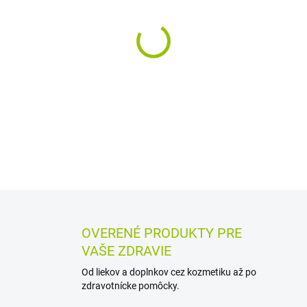
MÔŽEME DORUČIŤ DO:
12.8.2
−
+
Výživový doplnok s betakar
určený na doplnenie betakaro
obsahuje aj D-pantotenát vá
DETAILNÉ INFORMÁCIE
MOŽN
OPÝTAŤ SA
STRÁŽIŤ
OVERENÉ PRODUKTY PRE
VAŠE ZDRAVIE
Od liekov a doplnkov cez kozmetiku až po
zdravotnícke pomôcky.