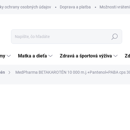
ky ochrany osobných údajov
Doprava a platba
Možnosti vráteni
Hľadať
émy
Matka a dieťa
Zdravá a športová výživa
Zd
tén
MedPharma BETAKAROTÉN 10 000 m.j.+Pantenol+PABA cps 30
nia
ZNAČKA:
MEDPHARMA, SPOL. S R.O.
2,44 €
Jednotková
0,07 € / 1 ks
cena:
SKLADOM
(>5 KS)