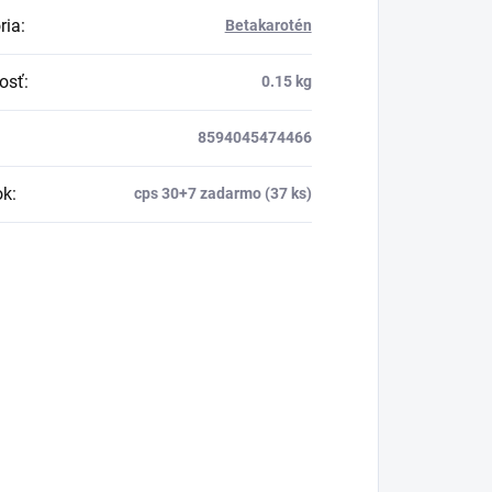
ria
:
Betakarotén
osť
:
0.15 kg
8594045474466
ok
:
cps 30+7 zadarmo (37 ks)