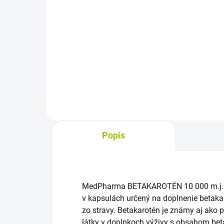
cena:
cena
Do košíka
Výživový doplnok s šalviou
Výž
lekárskou a yzopom lekárskym v
v ka
kapsulách. Šalvia prispieva k
Hae
udržaniu normálnej intenzity
vit
potenia a k prirodzenej
pre
obranyschopnosti organizmu,
bez
yzop...
Popis
MedPharma BETAKAROTÉN 10 000 m.j. +
v kapsulách určený na doplnenie betaka
zo stravy. Betakarotén je známy aj ako 
látky v doplnkoch výživy s obsahom bet