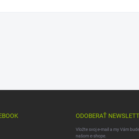
EBOOK
ODOBERAŤ NEWSLET
Vložte svoj e-mail a my Vám bud
našom e-shope.