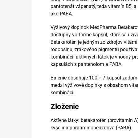
pantotenát vápenatý, teda vitamín B5,
ako PABA.
Výživový doplnok MedPharma Betakaroté
dostupný vo forme kapsúl, ktoré sa užíva
Betakarotén je jedným zo zdrojov vitamín
rodopsinu, zrakového pigmentu používa
kombinácii aktívnych látok je vhodný pre
kapsulách s pantenolom a PABA.
Balenie obsahuje 100 + 7 kapsúl zadarmo
medzi výživové doplnky s obsahom vitam
kombinácii.
Zloženie
Aktívne látky: betakarotén (provitamín A
kyselina paraaminobenzoová (PABA).