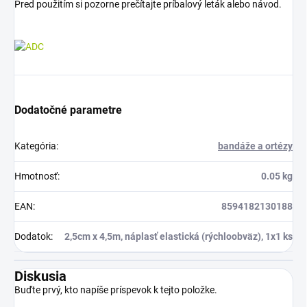
Pred použitím si pozorne prečítajte príbalový leták alebo návod.
Dodatočné parametre
Kategória
:
bandáže a ortézy
Hmotnosť
:
0.05 kg
EAN
:
8594182130188
Dodatok
:
2,5cm x 4,5m, náplasť elastická (rýchloobväz), 1x1 ks
Diskusia
Buďte prvý, kto napíše príspevok k tejto položke.