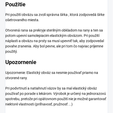
Použitie
Pri použití obväzu sa zvolí správna šírka , ktorá zodpovedá šírke
ošetrovaného miesta.
Otvorená rana sa prekryje sterilným obkladom na rany a ten sa
potom upevní samolepiacim elastickým obväzom. Pri použití
náplasti a obväzu na prsty sa musí upevniť tak, aby zodpovedal
povahe zranenia. Aby bol pevne, ale pri tom čo najviac príjemne
použitý.
Upozornenie
Upozornenie: Elastický obväz sa nesmie používať priamo na
otvorené rany.
Pri podvrtnutí a natiahnutí väzov by sa mal elastický obväz
používať po porade s lekárom. Výrobok je určený na jednorazovú
spotrebu, pretože pri opätovnom použití nie je možné garantovať
niektoré vlastnosti (priľnavosť, pružnosť ...)