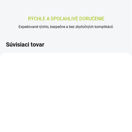
RÝCHLE A SPOĽAHLIVÉ DORUČENIE
Expedované rýchlo, bezpečne a bez zbytočných komplikácií.
Súvisiaci tovar
SKLADOM
SKLADOM
(>5 KS)
(>5 KS)
CAPSICOLLE
Herbalex Hrejivá náplasť
Kapsaicínová hrejivá
s gaštanom 3+1
náplasť 1 ks
Zadarmo 4ks