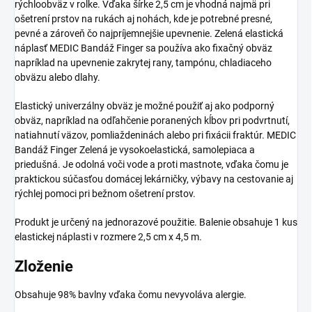
rýchloobväz v rolke. Vďaka šírke 2,5 cm je vhodná najmä pri
ošetrení prstov na rukách aj nohách, kde je potrebné presné,
pevné a zároveň čo najpríjemnejšie upevnenie. Zelená elastická
náplasť MEDIC Bandáž Finger sa používa ako fixačný obväz
napríklad na upevnenie zakrytej rany, tampónu, chladiaceho
obväzu alebo dlahy.
Elastický univerzálny obväz je možné použiť aj ako podporný
obväz, napríklad na odľahčenie poranených kĺbov pri podvrtnutí,
natiahnutí väzov, pomliaždeninách alebo pri fixácii fraktúr. MEDIC
Bandáž Finger Zelená je vysokoelastická, samolepiaca a
priedušná. Je odolná voči vode a proti mastnote, vďaka čomu je
praktickou súčasťou domácej lekárničky, výbavy na cestovanie aj
rýchlej pomoci pri bežnom ošetrení prstov.
Produkt je určený na jednorazové použitie. Balenie obsahuje 1 kus
elastickej náplasti v rozmere 2,5 cm x 4,5 m.
Zloženie
Obsahuje 98% bavlny vďaka čomu nevyvoláva alergie.