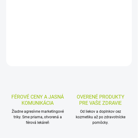
Samolepiaci elastický obväz na prsty poskytuje pevné a pritom
pohodlné upevnenie rany, tampónu, chladiaceho obväzu alebo
dlahy. Vysokoelastický, priedušný a odolný voči vode aj mastnote,
vhodný aj ako podporný obväz.
DETAILNÉ INFORMÁCIE
MOŽNOSTI VRÁTENIA TOVARU
OPÝTAŤ SA
STRÁŽIŤ
FÉROVÉ CENY A JASNÁ
OVERENÉ PRODUKTY
KOMUNIKÁCIA
PRE VAŠE ZDRAVIE
Žiadne agresívne marketingové
Od liekov a doplnkov cez
triky. Sme priama, otvorená a
kozmetiku až po zdravotnícke
férová lekáreň
pomôcky.