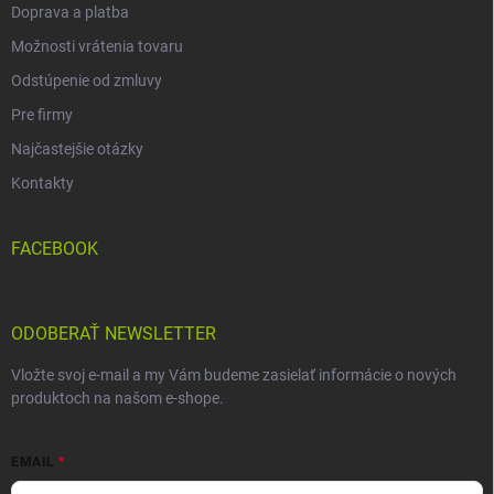
Doprava a platba
Možnosti vrátenia tovaru
Odstúpenie od zmluvy
Pre firmy
Najčastejšie otázky
Kontakty
FACEBOOK
ODOBERAŤ NEWSLETTER
Vložte svoj e-mail a my Vám budeme zasielať informácie o nových
produktoch na našom e-shope.
EMAIL