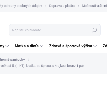
ky ochrany osobných údajov
Doprava a platba
Možnosti vráteni
Hľadať
émy
Matka a dieťa
Zdravá a športová výživa
Zd
ehenné pančuchy
 5, (II.KT), krátke, so špicou, s krajkou, bronz 1 pár
nia
ZNAČKA:
MAXIS A.S.
22,27 €
Jednotková
SKLADOM
(>5 KS)
cena: