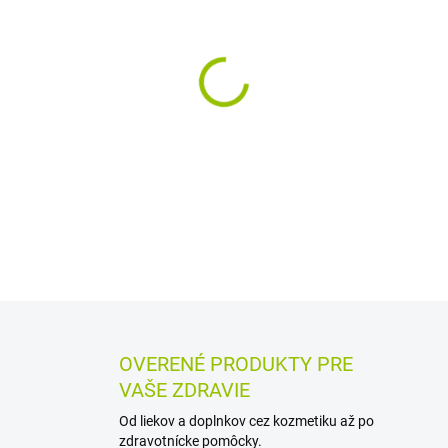
MÔŽEME DORUČIŤ DO:
12.8.2
−
+
Stehenné kompresívne pančuc
končatín. Sú vhodné pri varix
tromboflebitíde či flebotrom
lymfedéme; nekĺzavá úprava
DETAILNÉ INFORMÁCIE
MOŽN
OPÝTAŤ SA
STRÁŽIŤ
OVERENÉ PRODUKTY PRE
VAŠE ZDRAVIE
Od liekov a doplnkov cez kozmetiku až po
zdravotnícke pomôcky.