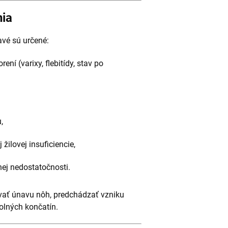
nia
avé sú určené:
ení (varixy, flebitídy, stav po
,
žilovej insuficiencie,
nej nedostatočnosti.
vať únavu nôh, predchádzať vzniku
olných končatín.