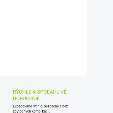
026
MOŽNOSTI DORUČENIA
Pridať do košíka
hy II. triedy na kompresívnu liečbu dolných
och, chronickej venóznej insuficiencii, po
bóze, pri tehotenských varixoch a počiatočnom
 pomáha držať na mieste.
OSTI VRÁTENIA TOVARU
RÝCHLE A SPOĽAHLIVÉ
DORUČENIE
Expedované rýchlo, bezpečne a bez
zbytočných komplikácií.