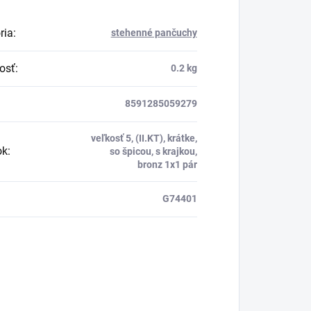
ria
:
stehenné pančuchy
osť
:
0.2 kg
8591285059279
veľkosť 5, (II.KT), krátke,
ok
:
so špicou, s krajkou,
bronz 1x1 pár
G74401