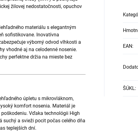
nickej žilovej nedostatočnosti, opuchov
Kategó
riehľadného materiálu s elegantným
Hmotn
eň sofistikovane. Inovatívna
bezpečuje výborný odvod vlhkosti a
EAN
:
hy vhodné aj na celodenné nosenie.
chy perfektne držia na mieste bez
Dodat
ŠÚKL
:
ehľadného úpletu s mikrovláknom,
vysoký komfort nosenia. Materiál je
i poškodeniu. Vďaka technológii High
suchý a svieži pocit počas celého dňa
as teplejších dní.