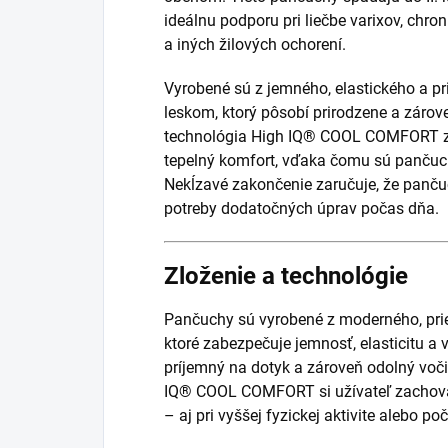
ideálnu podporu pri liečbe varixov, chro
a iných žilových ochorení.
Vyrobené sú z jemného, elastického a p
leskom, ktorý pôsobí prirodzene a zárov
technológia High IQ® COOL COMFORT za
tepelný komfort, vďaka čomu sú pančuc
Nekĺzavé zakončenie zaručuje, že panču
potreby dodatočných úprav počas dňa.
Zloženie a technológie
Pančuchy sú vyrobené z moderného, pri
ktoré zabezpečuje jemnosť, elasticitu a 
príjemný na dotyk a zároveň odolný voč
IQ® COOL COMFORT si užívateľ zachová 
– aj pri vyššej fyzickej aktivite alebo poč