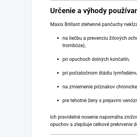
Určenie a výhody používa
Maxis Brillant stehenné pančuchy nekĺz
na liečbu a prevenciu žilových ochor
trombóze),
pri opuchoch dolných končatín,
pri počiatočnom štádiu lymfedému
na zmiernenie príznakov chronickej 
pre tehotné ženy s prejavmi venóz
Ich pravidelné nosenie napomáha znižo
opuchov a zlepšuje celkové prekrvenie d