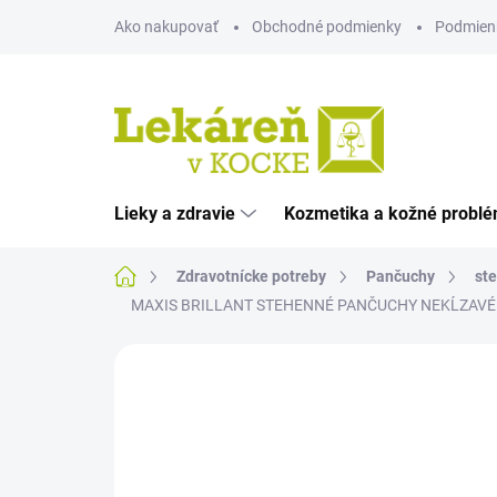
Prejsť
Ako nakupovať
Obchodné podmienky
Podmien
na
obsah
Lieky a zdravie
Kozmetika a kožné probl
Domov
Zdravotnícke potreby
Pančuchy
st
MAXIS BRILLANT STEHENNÉ PANČUCHY NEKĹZAVÉ veľkosť
Neohodnotené
Podrobnosti hodnote