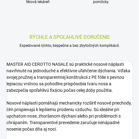
férová lekáreň
pomôcky.
RÝCHLE A SPOĽAHLIVÉ DORUČENIE
Expedované rýchlo, bezpečne a bez zbytočných komplikácií.
MASTER AID CEROTTO NASALE sú praktické nosové náplasti
navrhnuté na jednoduché a efektívne uľahčenie dýchania. Vďaka
svojej pružnej a transparentnej konštrukcii z PE fólie s pevnou
lepiacou vrstvou sa pohodlne prispôsobia tvaru nosa a
zabezpečia spoľahlivú fixáciu počas celej doby použitia.
Nosové náplasti pomáhajú mechanicky rozšíriť nosové priechody,
čím prispievajú k lepšiemu prúdeniu vzduchu. Sú ideálne pri
upchatom nose, zhoršenom dýchaní alebo pri problémoch s
chrápaním. Transparentné prevedenie zaručuje nenápadné
nosenie počas dňa aj noci.