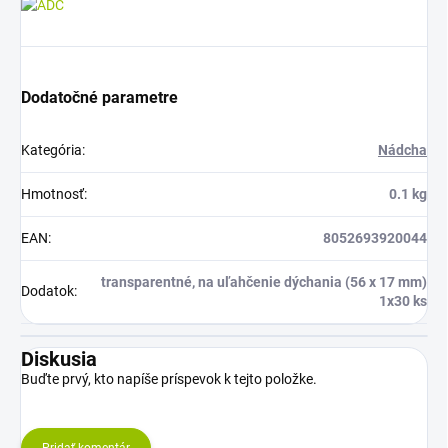
Dodatočné parametre
Kategória
:
Nádcha
Hmotnosť
:
0.1 kg
EAN
:
8052693920044
transparentné, na uľahčenie dýchania (56 x 17 mm)
Dodatok
:
1x30 ks
Diskusia
Buďte prvý, kto napíše príspevok k tejto položke.