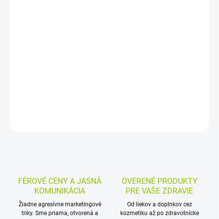
−
+
Pridať do košíka
Transparentné nosové náplasti pomáhajú uľahčiť dýchanie pri
upchatom nose a môžu prispieť aj k zníženiu chrápania. Sú
vyrobené z pružnej PE fólie s pevnou lepiacou vrstvou a balenie
obsahuje 10 kusov.
DETAILNÉ INFORMÁCIE
MOŽNOSTI VRÁTENIA TOVARU
OPÝTAŤ SA
STRÁŽIŤ
FÉROVÉ CENY A JASNÁ
OVERENÉ PRODUKTY
KOMUNIKÁCIA
PRE VAŠE ZDRAVIE
Žiadne agresívne marketingové
Od liekov a doplnkov cez
triky. Sme priama, otvorená a
kozmetiku až po zdravotnícke