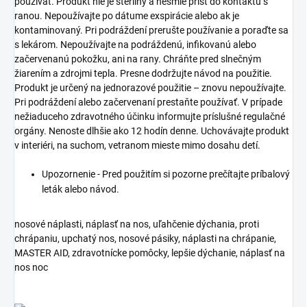
používať. Produkt nie je sterilný a nesmie prísť do kontaktu s
ranou. Nepoužívajte po dátume exspirácie alebo ak je
kontaminovaný. Pri podráždení prerušte používanie a poraďte sa
s lekárom. Nepoužívajte na podráždenú, infikovanú alebo
začervenanú pokožku, ani na rany. Chráňte pred slnečným
žiarením a zdrojmi tepla. Presne dodržujte návod na použitie.
Produkt je určený na jednorazové použitie – znovu nepoužívajte.
Pri podráždení alebo začervenaní prestaňte používať. V prípade
nežiaduceho zdravotného účinku informujte príslušné regulačné
orgány. Nenoste dlhšie ako 12 hodín denne. Uchovávajte produkt
v interiéri, na suchom, vetranom mieste mimo dosahu detí.
Upozornenie - Pred použitím si pozorne prečítajte príbalový
leták alebo návod.
nosové náplasti, náplasť na nos, uľahčenie dýchania, proti
chrápaniu, upchatý nos, nosové pásiky, náplasti na chrápanie,
MASTER AID, zdravotnícke pomôcky, lepšie dýchanie, náplasť na
nos noc