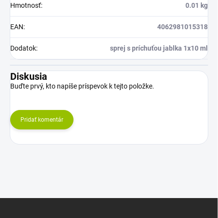
Hmotnosť
:
0.01 kg
EAN
:
4062981015318
Dodatok
:
sprej s príchuťou jablka 1x10 ml
Diskusia
Buďte prvý, kto napíše príspevok k tejto položke.
Pridať komentár
Z
á