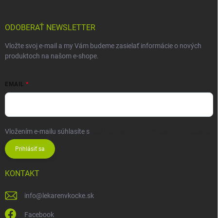
ODOBERAŤ NEWSLETTER
Vložte svoj e-mail a my Vám budeme zasielať informácie o nových
produktoch na našom e-shope.
EMAIL
Vložením e-mailu súhlasíte s
podmienkami ochrany osobných údajov
Prihlásiť sa
KONTAKT
info
@
lekarenvkocke.sk
Facebook