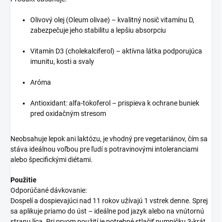
Olivový olej (Oleum olivae) – kvalitný nosič vitamínu D,
zabezpečuje jeho stabilitu a lepšiu absorpciu
Vitamín D3 (cholekalciferol) – aktívna látka podporujúca
imunitu, kosti a svaly
Aróma
Antioxidant: alfa-tokoferol – prispieva k ochrane buniek
pred oxidačným stresom
Neobsahuje lepok ani laktózu, je vhodný pre vegetariánov, čím sa
stáva ideálnou voľbou pre ľudí s potravinovými intoleranciami
alebo špecifickými diétami.
Použitie
Odporúčané dávkovanie:
Dospelí a dospievajúci nad 11 rokov užívajú 1 vstrek denne. Sprej
sa aplikuje priamo do úst – ideálne pod jazyk alebo na vnútornú
stranu líca. Pri prvom použití je potrebné stlačiť pumpičku 3-krát,