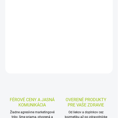
−
+
Pridať do košíka
Vitamín D3 v spreji s príchuťou jablka prispieva k normálnej funkcii
imunitného systému a k udržaniu normálneho stavu kostí, svalov
a zubov. Má 10 ml a 100 vstrekov, vhodný je pre dospelých a
dospievajúcich nad 11 rokov.
DETAILNÉ INFORMÁCIE
MOŽNOSTI VRÁTENIA TOVARU
OPÝTAŤ SA
STRÁŽIŤ
FÉROVÉ CENY A JASNÁ
OVERENÉ PRODUKTY
KOMUNIKÁCIA
PRE VAŠE ZDRAVIE
Žiadne agresívne marketingové
Od liekov a doplnkov cez
triky. Sme priama, otvorená a
kozmetiku až po zdravotnícke