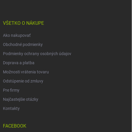
p
ä
t
i
VŠETKO O NÁKUPE
e
Ako nakupovať
Obchodné podmienky
Podmienky ochrany osobných údajov
Doprava a platba
Možnosti vrátenia tovaru
Odstúpenie od zmluvy
Pre firmy
Najčastejšie otázky
Kontakty
FACEBOOK