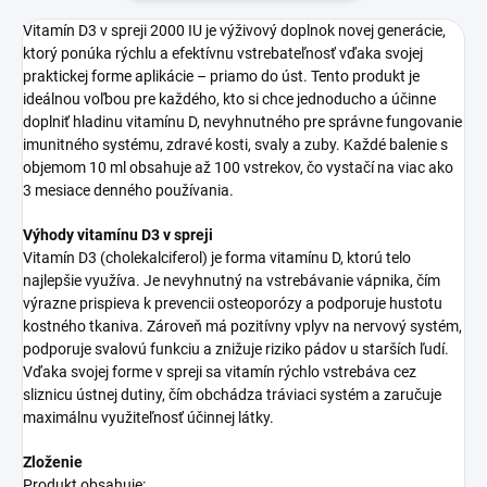
Vitamín D3 v spreji 2000 IU je výživový doplnok novej generácie,
ktorý ponúka rýchlu a efektívnu vstrebateľnosť vďaka svojej
praktickej forme aplikácie – priamo do úst. Tento produkt je
ideálnou voľbou pre každého, kto si chce jednoducho a účinne
doplniť hladinu vitamínu D, nevyhnutného pre správne fungovanie
imunitného systému, zdravé kosti, svaly a zuby. Každé balenie s
objemom 10 ml obsahuje až 100 vstrekov, čo vystačí na viac ako
3 mesiace denného používania.
Výhody vitamínu D3 v spreji
Vitamín D3 (cholekalciferol) je forma vitamínu D, ktorú telo
najlepšie využíva. Je nevyhnutný na vstrebávanie vápnika, čím
výrazne prispieva k prevencii osteoporózy a podporuje hustotu
kostného tkaniva. Zároveň má pozitívny vplyv na nervový systém,
podporuje svalovú funkciu a znižuje riziko pádov u starších ľudí.
Vďaka svojej forme v spreji sa vitamín rýchlo vstrebáva cez
sliznicu ústnej dutiny, čím obchádza tráviaci systém a zaručuje
maximálnu využiteľnosť účinnej látky.
Zloženie
Produkt obsahuje: