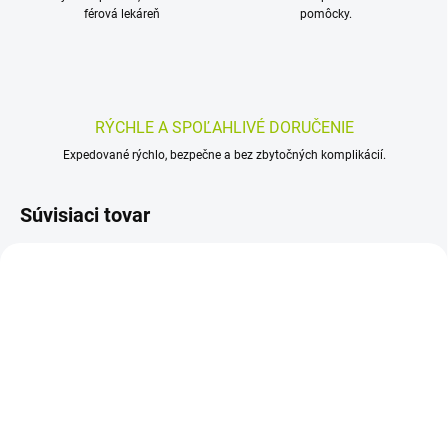
férová lekáreň
pomôcky.
RÝCHLE A SPOĽAHLIVÉ DORUČENIE
Expedované rýchlo, bezpečne a bez zbytočných komplikácií.
Súvisiaci tovar
SKLADOM
SKLADOM
(>5 KS)
(>5 KS)