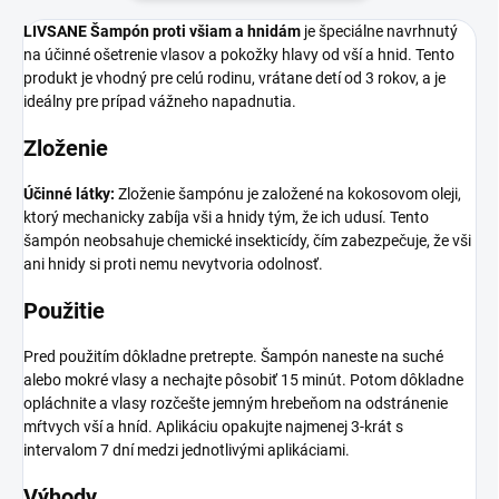
LIVSANE Šampón proti všiam a hnidám
je špeciálne navrhnutý
na účinné ošetrenie vlasov a pokožky hlavy od vší a hnid. Tento
produkt je vhodný pre celú rodinu, vrátane detí od 3 rokov, a je
ideálny pre prípad vážneho napadnutia.
Zloženie
Účinné látky:
Zloženie šampónu je založené na kokosovom oleji,
ktorý mechanicky zabíja vši a hnidy tým, že ich udusí. Tento
šampón neobsahuje chemické insekticídy, čím zabezpečuje, že vši
ani hnidy si proti nemu nevytvoria odolnosť.
Použitie
Pred použitím dôkladne pretrepte. Šampón naneste na suché
alebo mokré vlasy a nechajte pôsobiť 15 minút. Potom dôkladne
opláchnite a vlasy rozčešte jemným hrebeňom na odstránenie
mŕtvych vší a hníd. Aplikáciu opakujte najmenej 3-krát s
intervalom 7 dní medzi jednotlivými aplikáciami.
Výhody