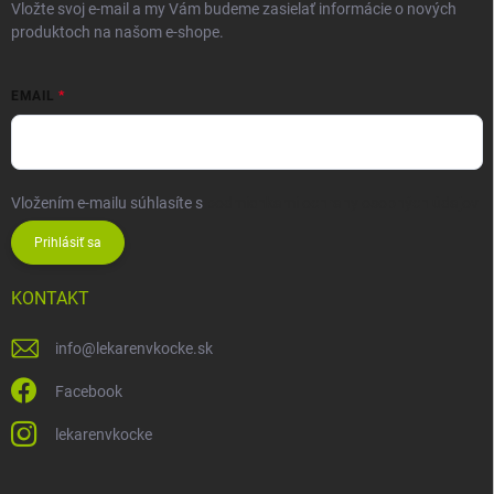
Vložte svoj e-mail a my Vám budeme zasielať informácie o nových
produktoch na našom e-shope.
EMAIL
Vložením e-mailu súhlasíte s
podmienkami ochrany osobných údajov
Prihlásiť sa
KONTAKT
info
@
lekarenvkocke.sk
Facebook
lekarenvkocke