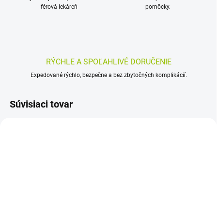
férová lekáreň
pomôcky.
RÝCHLE A SPOĽAHLIVÉ DORUČENIE
Expedované rýchlo, bezpečne a bez zbytočných komplikácií.
Súvisiaci tovar
SKLADOM
SKLADOM
(>5 KS)
(>5 KS)