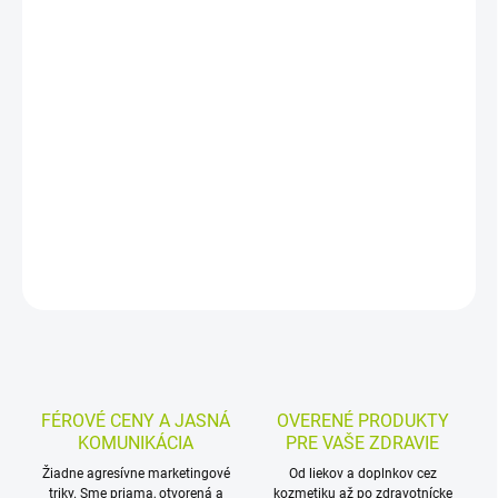
−
+
Pridať do košíka
Šampón proti všiam a hnidám na báze kokosového oleja pomáha
pri ošetrení vlasov pri výskyte parazitov. Vši a hnidy likviduje
mechanizmom udusenia a vďaka čistiacim vlastnostiam môže
nahradiť bežný šampón počas ošetrenia.
DETAILNÉ INFORMÁCIE
MOŽNOSTI VRÁTENIA TOVARU
OPÝTAŤ SA
STRÁŽIŤ
FÉROVÉ CENY A JASNÁ
OVERENÉ PRODUKTY
KOMUNIKÁCIA
PRE VAŠE ZDRAVIE
Žiadne agresívne marketingové
Od liekov a doplnkov cez
triky. Sme priama, otvorená a
kozmetiku až po zdravotnícke