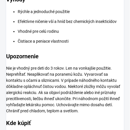
Rýchle a jednoduché použitie
Efektívne ničenie vší a hníd bez chemických insekticídov
Vhodné pre celú rodinu
Čistiace a peniace vlastnosti
Upozornenie
Nie je vhodný pre deti do 3 rokov. Len na vonkajšie použitie.
Neprehĺtať. Neaplikovať na poranenú kožu. Vyvarovať sa
kontaktu s očami a sliznicami. V prípade náhodného kontaktu
dôkladne opláchnuť čistou vodou. Niektoré zložky môžu vyvolať
alergickú reakciu. Ak sa objaví podráždenie alebo iné príznaky
precitlivenosti, liečbu ihneď ukončite. Pri náhodnom požití ihneď
vyhľadajte lekársku pomoc. Uchovávajte mimo dosahu detí.
Chrániť pred chladom, teplom a svetlom.
Kde kúpiť