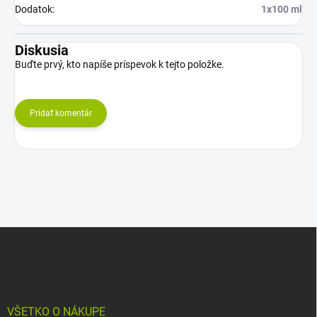
Dodatok
:
1x100 ml
Diskusia
Buďte prvý, kto napíše príspevok k tejto položke.
Pridať komentár
Z
á
p
ä
t
i
VŠETKO O NÁKUPE