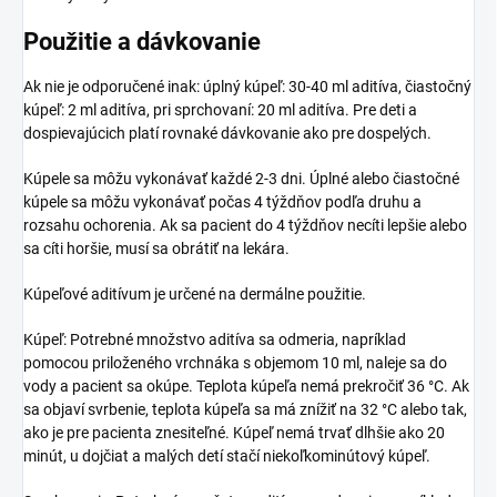
Použitie a dávkovanie
Ak nie je odporučené inak: úplný kúpeľ: 30-40 ml aditíva, čiastočný
kúpeľ: 2 ml aditíva, pri sprchovaní: 20 ml aditíva. Pre deti a
dospievajúcich platí rovnaké dávkovanie ako pre dospelých.
Kúpele sa môžu vykonávať každé 2-3 dni. Úplné alebo čiastočné
kúpele sa môžu vykonávať počas 4 týždňov podľa druhu a
rozsahu ochorenia. Ak sa pacient do 4 týždňov necíti lepšie alebo
sa cíti horšie, musí sa obrátiť na lekára.
Kúpeľové aditívum je určené na dermálne použitie.
Kúpeľ: Potrebné množstvo aditíva sa odmeria, napríklad
pomocou priloženého vrchnáka s objemom 10 ml, naleje sa do
vody a pacient sa okúpe. Teplota kúpeľa nemá prekročiť 36 °C. Ak
sa objaví svrbenie, teplota kúpeľa sa má znížiť na 32 °C alebo tak,
ako je pre pacienta znesiteľné. Kúpeľ nemá trvať dlhšie ako 20
minút, u dojčiat a malých detí stačí niekoľkominútový kúpeľ.