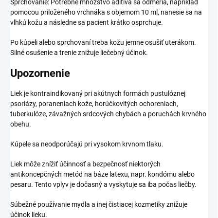
Sprchovanie: Potrebné množstvo aditíva sa odmeria, napríklad
pomocou priloženého vrchnáka s objemom 10 ml, nanesie sa na
vlhkú kožu a následne sa pacient krátko osprchuje.
Po kúpeli alebo sprchovaní treba kožu jemne osušiť uterákom.
Silné osušenie a trenie znižuje liečebný účinok.
Upozornenie
Liek je kontraindikovaný pri akútnych formách pustulóznej
psoriázy, poraneniach kože, horúčkovitých ochoreniach,
tuberkulóze, závažných srdcových chybách a poruchách krvného
obehu.
Kúpele sa neodporúčajú pri vysokom krvnom tlaku.
Liek môže znížiť účinnosť a bezpečnosť niektorých
antikoncepčných metód na báze latexu, napr. kondómu alebo
pesaru. Tento vplyv je dočasný a vyskytuje sa iba počas liečby.
Súbežné používanie mydla a inej čistiacej kozmetiky znižuje
účinok lieku.