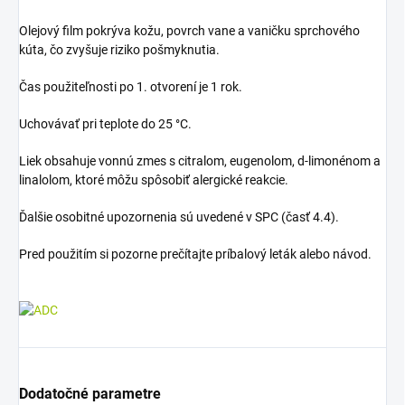
Olejový film pokrýva kožu, povrch vane a vaničku sprchového
kúta, čo zvyšuje riziko pošmyknutia.
Čas použiteľnosti po 1. otvorení je 1 rok.
Uchovávať pri teplote do 25 °C.
Liek obsahuje vonnú zmes s citralom, eugenolom, d-limonénom a
linalolom, ktoré môžu spôsobiť alergické reakcie.
Ďalšie osobitné upozornenia sú uvedené v SPC (časť 4.4).
Pred použitím si pozorne prečítajte príbalový leták alebo návod.
Dodatočné parametre