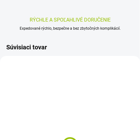
RÝCHLE A SPOĽAHLIVÉ DORUČENIE
Expedované rýchlo, bezpečne a bez zbytočných komplikácií.
Súvisiaci tovar
SKLADOM
SKLADOM
(>5 KS)
(>5 KS)
Allpresan diabetic
Plus Lekáreň kalciová
Intensive Repair 125 ml
masť 40 g
16,48 €
7,57 €