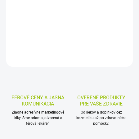
Olejové kúpeľové aditívum na starostlivosť o suchú pokožku a
pokožku so sklonom k olupovaniu. Používa sa pri kúpeli alebo
sprchovaní a je vhodné ako podpora pri suchých kožných
ochoreniach, napríklad pri psoriáze a neurodermatitíde.
DETAILNÉ INFORMÁCIE
MOŽNOSTI VRÁTENIA TOVARU
OPÝTAŤ SA
STRÁŽIŤ
FÉROVÉ CENY A JASNÁ
OVERENÉ PRODUKTY
KOMUNIKÁCIA
PRE VAŠE ZDRAVIE
Žiadne agresívne marketingové
Od liekov a doplnkov cez
triky. Sme priama, otvorená a
kozmetiku až po zdravotnícke
férová lekáreň
pomôcky.