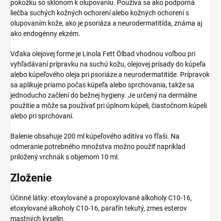
pokožku so sklonom k olupovaniu. Používa sa ako podporná
liečba suchých kožných ochorení alebo kožných ochorení s
olupovaním kože, ako je psoriáza a neurodermatitída, známa aj
ako endogénny ekzém.
Vďaka olejovej forme je Linola Fett Ölbad vhodnou voľbou pri
vyhľadávaní prípravku na suchú kožu, olejovej prísady do kúpeľa
alebo kúpeľového oleja pri psoriáze a neurodermatitíde. Prípravok
sa aplikuje priamo počas kúpeľa alebo sprchovania, takže sa
jednoducho začlení do bežnej hygieny. Je určený na dermálne
použitie a môže sa používať pri úplnom kúpeli, čiastočnom kúpeli
alebo pri sprchovaní.
Balenie obsahuje 200 ml kúpeľového aditíva vo fľaši. Na
odmeranie potrebného množstva možno použiť napríklad
priložený vrchnák s objemom 10 ml.
Zloženie
Účinné látky: etoxylované a propoxylované alkoholy C10-16,
etoxylované alkoholy C10-16, parafín tekutý, zmes esterov
mastných kyselín.