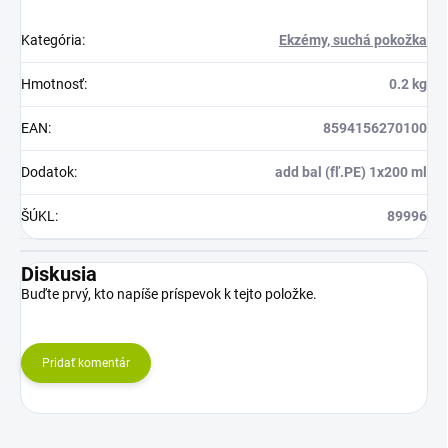
Kategória
:
Ekzémy, suchá pokožka
Hmotnosť
:
0.2 kg
EAN
:
8594156270100
Dodatok
:
add bal (fľ.PE) 1x200 ml
ŠÚKL
:
89996
Diskusia
Buďte prvý, kto napíše príspevok k tejto položke.
Pridať komentár