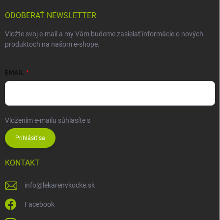
ODOBERAŤ NEWSLETTER
Vložte svoj e-mail a my Vám budeme zasielať informácie o nových
produktoch na našom e-shope.
EMAIL
Vložením e-mailu súhlasíte s
podmienkami ochrany osobných údajov
Prihlásiť sa
KONTAKT
info
@
lekarenvkocke.sk
Facebook