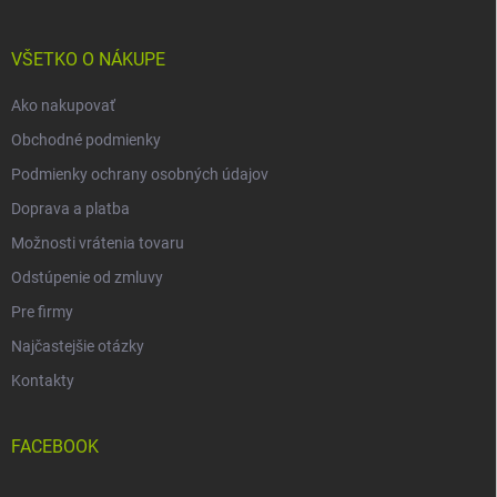
ä
t
i
VŠETKO O NÁKUPE
e
Ako nakupovať
Obchodné podmienky
Podmienky ochrany osobných údajov
Doprava a platba
Možnosti vrátenia tovaru
Odstúpenie od zmluvy
Pre firmy
Najčastejšie otázky
Kontakty
FACEBOOK