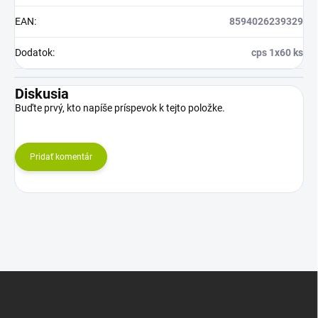
EAN
:
8594026239329
Dodatok
:
cps 1x60 ks
Diskusia
Buďte prvý, kto napíše príspevok k tejto položke.
Pridať komentár
Z
á
p