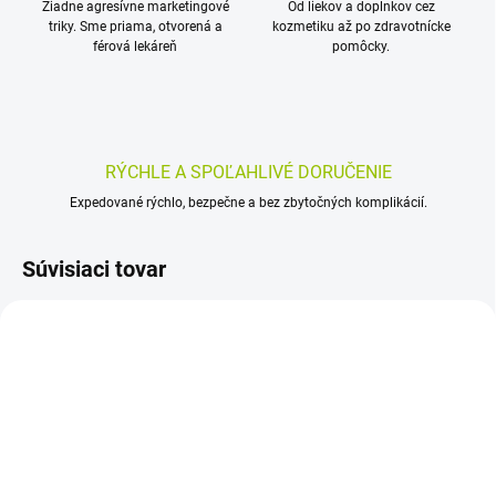
Žiadne agresívne marketingové
Od liekov a doplnkov cez
triky. Sme priama, otvorená a
kozmetiku až po zdravotnícke
férová lekáreň
pomôcky.
RÝCHLE A SPOĽAHLIVÉ DORUČENIE
Expedované rýchlo, bezpečne a bez zbytočných komplikácií.
Súvisiaci tovar
SKLADOM
SKLADOM