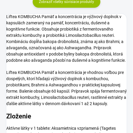
Zobraziť všetky súvisiace produkty
Liftea KOMBUCHA Pamäť a koncentrácia je výživový doplnok v
kapsulách zameraný na pamäť, koncentráciu, duševné a
kognitívne funkcie. Obsahuje probiotiká z fermentovaného
extraktu kombuchy a probiotiká Limosilactobacillus reuteri.
Kombináciu dopĺňa bakopa drobnolistá, známa aj ako Brahmi, a
ašvaganda, označovaná aj ako Ashwagandha. Prípravok
obsahuje antioxidant v podobe byliny bakopa drobnolistá, ktorá
podobne ako ašvaganda pôsobí na duševné a kognitívne funkcie.
Liftea KOMBUCHA Pamäť a koncentrácia je vhodnou voľbou pre
dospelých, ktorí hľadajú výživový doplnok s kombuchou,
probiotikami, Brahmi a Ashwagandhou v praktickej kapsulovej
forme. Balenie obsahuje 60 kapsúl. Prípravok spája fermentovaný
extrakt kombuchy, Limosilactobacillus reuteri, rastlinné extrakty a
ďalšie aktívne látky v dennom dávkovaní 1 až 2 kapsuly.
Zloženie
Aktívne látky v 1 tablete: Aksamietnica vzpriamená (Tagetes