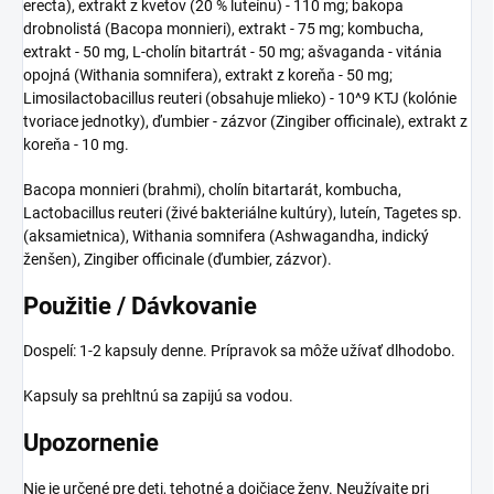
erecta), extrakt z kvetov (20 % luteínu) - 110 mg; bakopa
drobnolistá (Bacopa monnieri), extrakt - 75 mg; kombucha,
extrakt - 50 mg, L-cholín bitartrát - 50 mg; ašvaganda - vitánia
opojná (Withania somnifera), extrakt z koreňa - 50 mg;
Limosilactobacillus reuteri (obsahuje mlieko) - 10^9 KTJ (kolónie
tvoriace jednotky), ďumbier - zázvor (Zingiber officinale), extrakt z
koreňa - 10 mg.
Bacopa monnieri (brahmi), cholín bitartarát, kombucha,
Lactobacillus reuteri (živé bakteriálne kultúry), luteín, Tagetes sp.
(aksamietnica), Withania somnifera (Ashwagandha, indický
ženšen), Zingiber officinale (ďumbier, zázvor).
Použitie / Dávkovanie
Dospelí: 1-2 kapsuly denne. Prípravok sa môže užívať dlhodobo.
Kapsuly sa prehltnú sa zapijú sa vodou.
Upozornenie
Nie je určené pre deti, tehotné a dojčiace ženy. Neužívajte pri