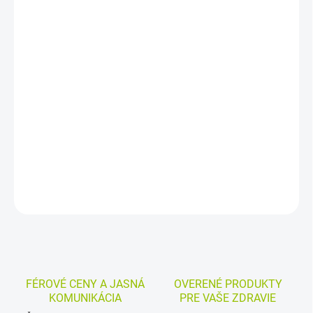
DORUČENIA
−
+
Pridať do košíka
Výživový doplnok v kapsulách s kombuchou, bakopou
drobnolistou, ašvagandou a probiotikom Limosilactobacillus
reuteri. Je zameraný na pamäť, koncentráciu a duševné aj
kognitívne funkcie. Balenie obsahuje 60 kapsúl.
DETAILNÉ INFORMÁCIE
MOŽNOSTI VRÁTENIA TOVARU
OPÝTAŤ SA
STRÁŽIŤ
FÉROVÉ CENY A JASNÁ
OVERENÉ PRODUKTY
KOMUNIKÁCIA
PRE VAŠE ZDRAVIE