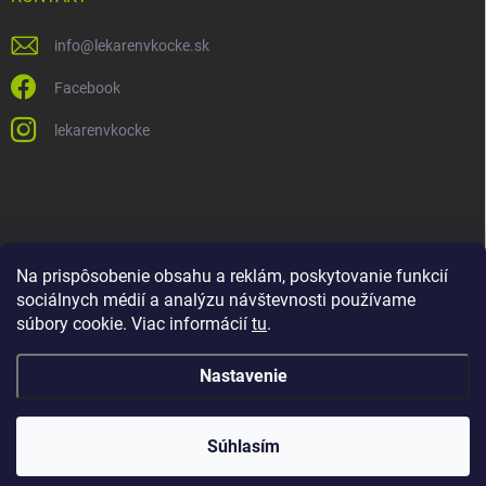
info
@
lekarenvkocke.sk
Facebook
lekarenvkocke
Na prispôsobenie obsahu a reklám, poskytovanie funkcií
sociálnych médií a analýzu návštevnosti používame
súbory cookie. Viac informácií
tu
.
Nastavenie
Súhlasím
Copyright 2026
Lekáreň v KOCKE
. Všetky práva vyhradené.
Upraviť
nastavenie cookies