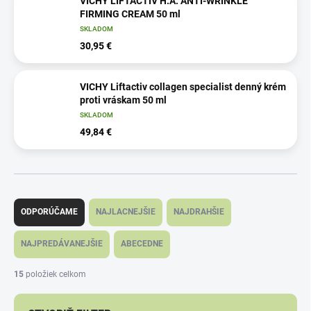
VICHY LIFTACTIV H.A. ANTI-WRINKLE
FIRMING CREAM 50 ml
SKLADOM
30,95 €
VICHY Liftactiv collagen specialist denný krém
proti vráskam 50 ml
SKLADOM
49,84 €
R
a
ODPORÚČAME
NAJLACNEJŠIE
NAJDRAHŠIE
d
e
NAJPREDÁVANEJŠIE
ABECEDNE
n
i
15
položiek celkom
e
p