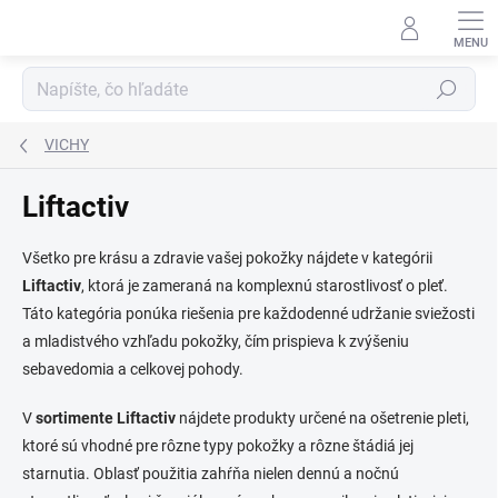
Prejsť
na
obsah
Hľadať
VICHY
Liftactiv
Všetko pre krásu a zdravie vašej pokožky nájdete v kategórii
Liftactiv
, ktorá je zameraná na komplexnú starostlivosť o pleť.
Táto kategória ponúka riešenia pre každodenné udržanie sviežosti
a mladistvého vzhľadu pokožky, čím prispieva k zvýšeniu
sebavedomia a celkovej pohody.
V
sortimente Liftactiv
nájdete produkty určené na ošetrenie pleti,
ktoré sú vhodné pre rôzne typy pokožky a rôzne štádiá jej
starnutia. Oblasť použitia zahŕňa nielen dennú a nočnú