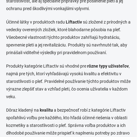
starostlivosť, ale aj špeciálne prípravky pre posilnenie pleti a jej
ochranu pred škodlivými vonkajšími vplyvmi.
Účinné látky v produktoch radu
Liftactiv
sú zložené z prírodných a
vedecky overených zložiek, ktoré blahodarne pôsobia na pleť.
Všeobecné vlastnosti týchto produktov zahŕňajú hydratáciu,
spevnenie pleti a jej revitalizáciu. Produkty sú navrhnuté tak, aby
prinášali viditeľné výsledky pri pravidelnom používaní.
Produkty kategórie Liftactiv sú vhodné pre
rôzne typy užívateľov
,
najmä pre tých, ktorí vyhľadávajú vysokú kvalitu a efektivitu v
starostlivosti o pleť. Pravidelné používanie týchto produktov môže
výrazne zlepšiť stav a vzhľad pleti, čo ocenia užívatelia v každom
veku.
Dôraz kladený na
kvalitu
a bezpečnosť robí z kategórie Liftactiv
spoľahlivú voľbu pre každého, kto hľadá účinné riešenia v oblasti
kozmetiky a starostlivosti o pleť. Správna voľba produktov a ich
dlhodobé používanie môže prispieť k naplneniu potreby po zdravo