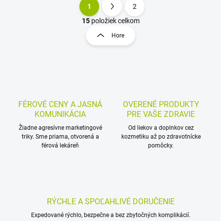
1
2
O
S
v
t
15
položiek celkom
l
r
Hore
á
á
d
n
a
k
c
o
i
e
v
p
a
r
FÉROVÉ CENY A JASNÁ
OVERENÉ PRODUKTY
n
v
KOMUNIKÁCIA
PRE VAŠE ZDRAVIE
i
k
Žiadne agresívne marketingové
Od liekov a doplnkov cez
e
y
triky. Sme priama, otvorená a
kozmetiku až po zdravotnícke
v
férová lekáreň
pomôcky.
ý
p
i
s
u
RÝCHLE A SPOĽAHLIVÉ DORUČENIE
Expedované rýchlo, bezpečne a bez zbytočných komplikácií.