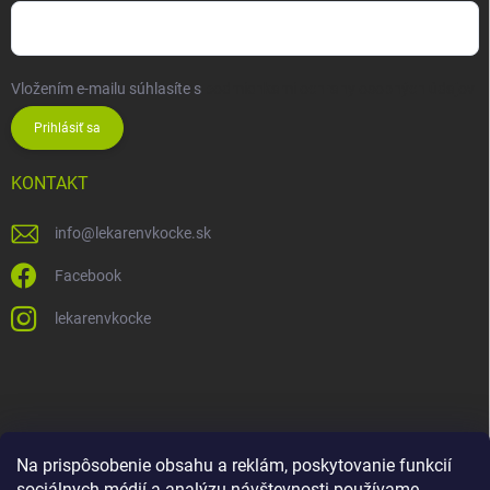
Vložením e-mailu súhlasíte s
podmienkami ochrany osobných údajov
Prihlásiť sa
KONTAKT
info
@
lekarenvkocke.sk
Facebook
lekarenvkocke
Na prispôsobenie obsahu a reklám, poskytovanie funkcií
sociálnych médií a analýzu návštevnosti používame