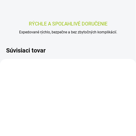
RÝCHLE A SPOĽAHLIVÉ DORUČENIE
Expedované rýchlo, bezpečne a bez zbytočných komplikácií.
Súvisiaci tovar
SKLADOM
SKLADOM
(>5 KS)
(>5 KS)
HERBEX Pre drobcov
FYTO MEDOVKOVÝ ČAJ
NEPOSEDKO 20x1,5 g
20x1 g