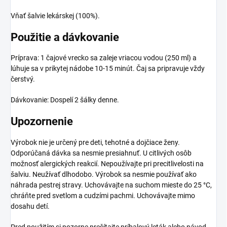
Vňať šalvie lekárskej (100%).
Použitie a dávkovanie
Príprava: 1 čajové vrecko sa zaleje vriacou vodou (250 ml) a
lúhuje sa v prikytej nádobe 10-15 minút. Čaj sa pripravuje vždy
čerstvý.
Dávkovanie: Dospelí 2 šálky denne.
Upozornenie
Výrobok nie je určený pre deti, tehotné a dojčiace ženy.
Odporúčaná dávka sa nesmie presiahnuť. U citlivých osôb
možnosť alergických reakcií. Nepoužívajte pri precitlivelosti na
šalviu. Neužívať dlhodobo. Výrobok sa nesmie používať ako
náhrada pestrej stravy. Uchovávajte na suchom mieste do 25 °C,
chráňte pred svetlom a cudzími pachmi. Uchovávajte mimo
dosahu detí.
Pred použitím si pozorne prečítajte príbalový leták alebo návod.