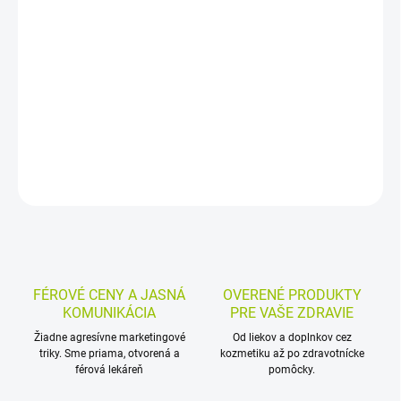
−
+
Pridať do košíka
Bylinný čaj zo šalvie lekárskej v nálevových vrecúškach obsahuje
100 % vňať šalvie. Je vhodný na jednoduchú prípravu
aromatického nálevu s charakteristickou chuťou šalvie.
DETAILNÉ INFORMÁCIE
MOŽNOSTI VRÁTENIA TOVARU
OPÝTAŤ SA
STRÁŽIŤ
FÉROVÉ CENY A JASNÁ
OVERENÉ PRODUKTY
KOMUNIKÁCIA
PRE VAŠE ZDRAVIE
Žiadne agresívne marketingové
Od liekov a doplnkov cez
triky. Sme priama, otvorená a
kozmetiku až po zdravotnícke
férová lekáreň
pomôcky.