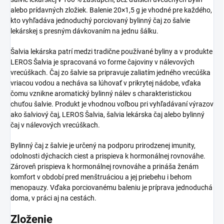
alebo prídavných zložiek. Balenie 20×1,5 g je vhodné pre každého,
kto vyhľadáva jednoduchý porciovaný bylinný čaj zo šalvie
lekárskej s presným dávkovaním na jednu šálku.
Šalvia lekárska patrí medzi tradične používané byliny a v produkte
LEROS Šalvia je spracovaná vo forme čajoviny v nálevových
vrecúškach. Čaj zo šalvie sa pripravuje zaliatím jedného vrecúška
vriacou vodou a necháva sa lúhovať v prikrytej nádobe, vďaka
čomu vznikne aromatický bylinný nálev s charakteristickou
chuťou šalvie. Produkt je vhodnou voľbou pri vyhľadávaní výrazov
ako šalviový čaj, LEROS Šalvia, šalvia lekárska čaj alebo bylinný
čaj v nálevových vrecúškach.
Bylinný čaj z šalvie je určený na podporu prirodzenej imunity,
odolnosti dýchacích ciest a prispieva k hormonálnej rovnováhe.
Zároveň prispieva k hormonálnej rovnováhe a prináša ženám
komfort v období pred menštruáciou a jej priebehu i behom
menopauzy. Vďaka porciovanému baleniu je príprava jednoduchá
doma, v práci aj na cestách.
Zloženie