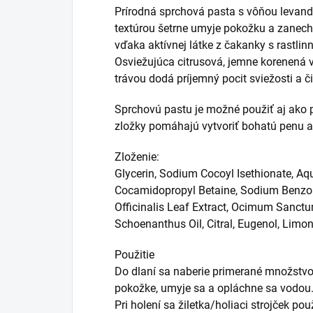
Prírodná sprchová pasta s vôňou levand
textúrou šetrne umyje pokožku a zanec
vďaka aktívnej látke z čakanky s rastli
Osviežujúca citrusová, jemne korenená 
trávou dodá príjemný pocit sviežosti a či
Sprchovú pastu je možné použiť aj ako 
zložky pomáhajú vytvoriť bohatú penu a
Zloženie:
Glycerin, Sodium Cocoyl Isethionate, Aqua
Cocamidopropyl Betaine, Sodium Benzoa
Officinalis Leaf Extract, Ocimum Sanc
Schoenanthus Oil, Citral, Eugenol, Limon
Použitie
Do dlaní sa naberie primerané množstvo 
pokožke, umyje sa a opláchne sa vodou
Pri holení sa žiletka/holiaci strojček po