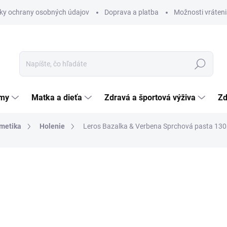
ky ochrany osobných údajov
Doprava a platba
Možnosti vráteni
Hľadať
émy
Matka a dieťa
Zdravá a športová výživa
Zd
metika
Holenie
Leros Bazalka & Verbena Sprchová pasta 13
nia
ZNAČKA:
LEROS, S R.O.
11,96 €
Jednotková
9,20 € / 100 ml
cena:
SKLADOM
(>5 KS)