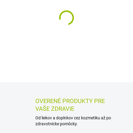
MÔŽEME DORUČIŤ DO:
12.8.2
−
+
Sprchová pasta s bazalkou a
látke z čakanky s rastlinný
Vhodná je aj ako pena na hol
DETAILNÉ INFORMÁCIE
MOŽN
OPÝTAŤ SA
STRÁŽIŤ
OVERENÉ PRODUKTY PRE
VAŠE ZDRAVIE
Od liekov a doplnkov cez kozmetiku až po
zdravotnícke pomôcky.