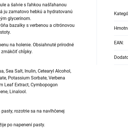
ule a šalvie s ľahkou našľahanou
há ju zamatovo hebkú a hydratovanú
Kategó
nným glycerínom.
vôňa bazalky s verbenou a citrónovou
Hmotn
stoty.
EAN
:
penu na holenie. Obsiahnuté prírodné
 zmäkčiť chĺpky.
Dodat
, Sea Salt, Inulin, Cetearyl Alcohol,
te, Potassium Sorbate, Verbena
tum Leaf Extract, Cymbopogon
ene, Linalool.
pasty, rozotrie sa na navlhčenej
.
užije po napenení pasty.