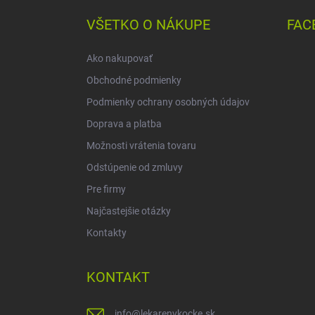
p
ä
VŠETKO O NÁKUPE
FAC
t
i
Ako nakupovať
e
Obchodné podmienky
Podmienky ochrany osobných údajov
Doprava a platba
Možnosti vrátenia tovaru
Odstúpenie od zmluvy
Pre firmy
Najčastejšie otázky
Kontakty
KONTAKT
info
@
lekarenvkocke.sk