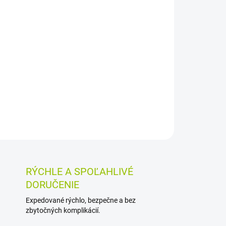
026
MOŽNOSTI DORUČENIA
Pridať do košíka
 verbenou jemne čistí pokožku a vďaka aktívnej
m glycerínom ju zanecháva hebkú a hydratovanú.
enie a prináša sviežu citrusovo-korenistú vôňu.
OSTI VRÁTENIA TOVARU
RÝCHLE A SPOĽAHLIVÉ
DORUČENIE
Expedované rýchlo, bezpečne a bez
zbytočných komplikácií.