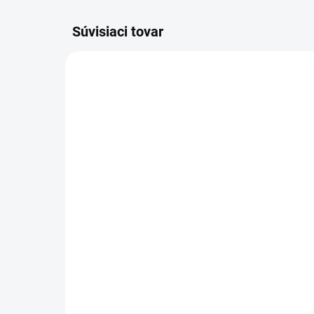
Súvisiaci tovar
SKLADOM
(>5 BALENIE)
Gillette Series Hydrant
Gil
gél na holenie pánsky -
Coo
200 ml
ml
3 €
3,