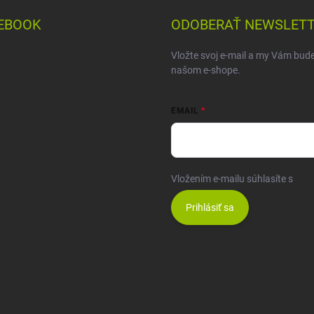
EBOOK
ODOBERAŤ NEWSLET
Vložte svoj e-mail a my Vám bud
našom e-shope.
EMAIL
Vložením e-mailu súhlasíte s
pod
Prihlásiť sa