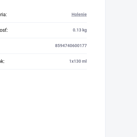
ria
:
Holenie
osť
:
0.13 kg
8594740600177
ok
:
1x130 ml