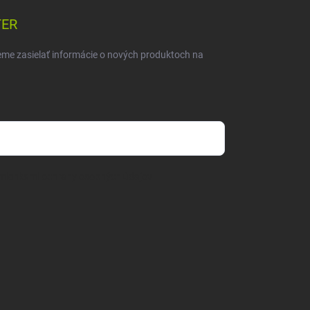
TER
eme zasielať informácie o nových produktoch na
mienkami ochrany osobných údajov