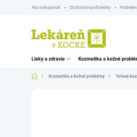
Prejsť
Ako nakupovať
Obchodné podmienky
Podmien
na
obsah
Lieky a zdravie
Kozmetika a kožné probl
Domov
Kozmetika a kožné problémy
Telová koz
Neohodnotené
Podrobnosti hodnote