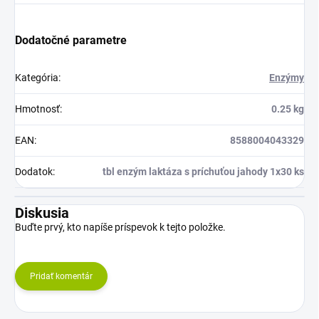
Dodatočné parametre
Kategória
:
Enzýmy
Hmotnosť
:
0.25 kg
EAN
:
8588004043329
Dodatok
:
tbl enzým laktáza s príchuťou jahody 1x30 ks
Diskusia
Buďte prvý, kto napíše príspevok k tejto položke.
Pridať komentár