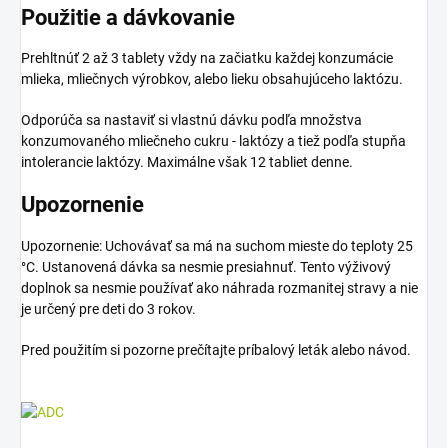
Použitie a dávkovanie
Prehltnúť 2 až 3 tablety vždy na začiatku každej konzumácie
mlieka, mliečnych výrobkov, alebo lieku obsahujúceho laktózu.
Odporúča sa nastaviť si vlastnú dávku podľa množstva
konzumovaného mliečneho cukru - laktózy a tiež podľa stupňa
intolerancie laktózy. Maximálne však 12 tabliet denne.
Upozornenie
Upozornenie: Uchovávať sa má na suchom mieste do teploty 25
°C. Ustanovená dávka sa nesmie presiahnuť. Tento výživový
doplnok sa nesmie používať ako náhrada rozmanitej stravy a nie
je určený pre deti do 3 rokov.
Pred použitím si pozorne prečítajte príbalový leták alebo návod.