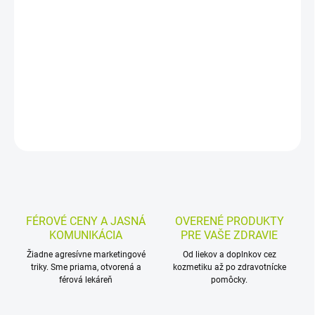
Výživový doplnok s enzýmom laktáza vo forme tabliet pomáha pri
trávení laktózy z mlieka a mliečnych výrobkov. Užívajú sa na
začiatku ich konzumácie, podľa množstva laktózy a miery
intolerancie.
DETAILNÉ INFORMÁCIE
MOŽNOSTI VRÁTENIA TOVARU
OPÝTAŤ SA
STRÁŽIŤ
FÉROVÉ CENY A JASNÁ
OVERENÉ PRODUKTY
KOMUNIKÁCIA
PRE VAŠE ZDRAVIE
Žiadne agresívne marketingové
Od liekov a doplnkov cez
triky. Sme priama, otvorená a
kozmetiku až po zdravotnícke
férová lekáreň
pomôcky.