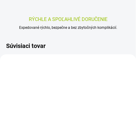
RÝCHLE A SPOĽAHLIVÉ DORUČENIE
Expedované rýchlo, bezpečne a bez zbytočných komplikácií.
Súvisiaci tovar
SKLADOM
SKLADOM
(>5 KS)
(>5 KS)
Dr. Popov Koreň Maca s
Adelle Davis Glutatión
Kotvičníkom 60 kapsúl
cps – 60 kapsúl (30
denných dávok) | silný
12,14 €