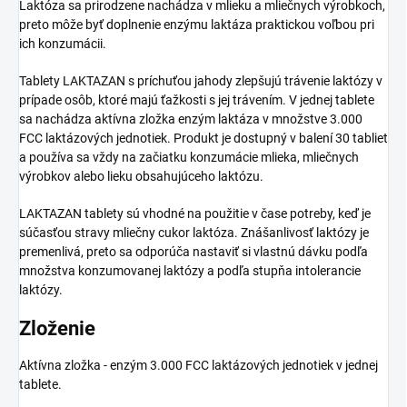
Laktóza sa prirodzene nachádza v mlieku a mliečnych výrobkoch,
preto môže byť doplnenie enzýmu laktáza praktickou voľbou pri
ich konzumácii.
Tablety LAKTAZAN s príchuťou jahody zlepšujú trávenie laktózy v
prípade osôb, ktoré majú ťažkosti s jej trávením. V jednej tablete
sa nachádza aktívna zložka enzým laktáza v množstve 3.000
FCC laktázových jednotiek. Produkt je dostupný v balení 30 tabliet
a používa sa vždy na začiatku konzumácie mlieka, mliečnych
výrobkov alebo lieku obsahujúceho laktózu.
LAKTAZAN tablety sú vhodné na použitie v čase potreby, keď je
súčasťou stravy mliečny cukor laktóza. Znášanlivosť laktózy je
premenlivá, preto sa odporúča nastaviť si vlastnú dávku podľa
množstva konzumovanej laktózy a podľa stupňa intolerancie
laktózy.
Zloženie
Aktívna zložka - enzým 3.000 FCC laktázových jednotiek v jednej
tablete.