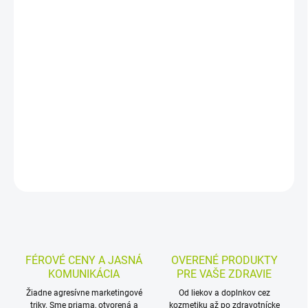
−
+
Pridať do košíka
Vyživujúce telové mlieko s mliečnymi mikrokapsulami
LACTOSOMAS a bambusovým maslom je určené na starostlivosť
o pokožku tela. Pomáha vyživovať suchú pokožku do hĺbky a
obnovovať jej hebkosť.
DETAILNÉ INFORMÁCIE
MOŽNOSTI VRÁTENIA TOVARU
OPÝTAŤ SA
STRÁŽIŤ
FÉROVÉ CENY A JASNÁ
OVERENÉ PRODUKTY
KOMUNIKÁCIA
PRE VAŠE ZDRAVIE
Žiadne agresívne marketingové
Od liekov a doplnkov cez
triky. Sme priama, otvorená a
kozmetiku až po zdravotnícke