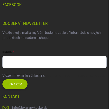
FACEBOOK
ODOBERAŤ NEWSLETTER
Vložte svoj e-mail a my Vám budeme zasielať informácie o nových
produktoch na našom e-shope.
EMAIL
Vložením e-mailu súhlasíte s
podmienkami ochrany osobných údajov
Prihlásiť sa
KONTAKT
info
@
lekarenvkocke.sk