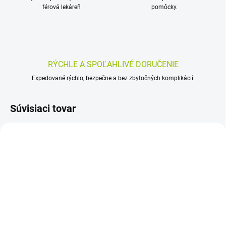
férová lekáreň
pomôcky.
RÝCHLE A SPOĽAHLIVÉ DORUČENIE
Expedované rýchlo, bezpečne a bez zbytočných komplikácií.
Súvisiaci tovar
SKLADOM
SKLADOM
(>5 KS)
(>5 KS)