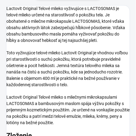
Lactovit Original Telové mlieko vyživujúce s LACTOSOMAS je
telové mlieko určené na starostlivosť o pokožku tela. Je
obohatené o mliečne mikrokapsule LACTOSOMAS, ktoré vďaka
obsahu aktívnych látok zabezpečujú hĺbkové pôsobenie. Vďaka
obsahu bambusového masla pomáha vyživovať pokožku do
hĺbky a obnovovať hebkosť aj tej najsuchšej pleti.
Toto vyživujúce telové mlieko Lactovit Original je vhodnou voľbou
pri starostlivosti o suchú pokožku, ktorá potrebuje pravidelné
ošetrenie a pocit hebkosti. Jemná textúra telového mlieka sa
nanáša na čistú a suchú pokožku, kde sa jednoducho rozotrie.
Balenie s objemom 400 ml je praktické na bežné používanie v
každodennej starostlivosti o telo.
Lactovit Original Telové mlieko s mliečnymi mikrokapsulami
LACTOSOMAS a bambusovým maslom spája výživu pokožky s
príjemným kozmetickým použitím. Je určené na vonkajšie použitie
na pokožku a patrí medzi telové emulzie, mlieka, krémy, peny a
lotióny na bežné použitie.
Zloženie