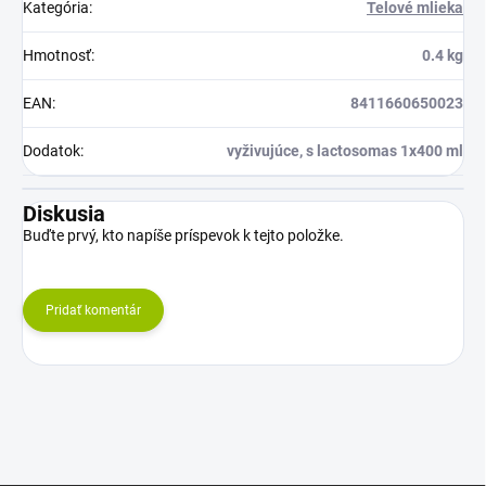
Kategória
:
Telové mlieka
Hmotnosť
:
0.4 kg
EAN
:
8411660650023
Dodatok
:
vyživujúce, s lactosomas 1x400 ml
Diskusia
Buďte prvý, kto napíše príspevok k tejto položke.
Pridať komentár