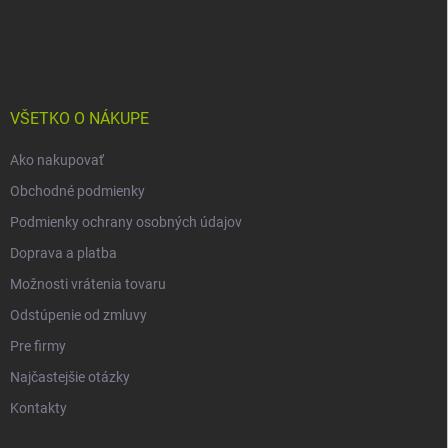
Z
á
p
ä
t
i
VŠETKO O NÁKUPE
e
Ako nakupovať
Obchodné podmienky
Podmienky ochrany osobných údajov
Doprava a platba
Možnosti vrátenia tovaru
Odstúpenie od zmluvy
Pre firmy
Najčastejšie otázky
Kontakty