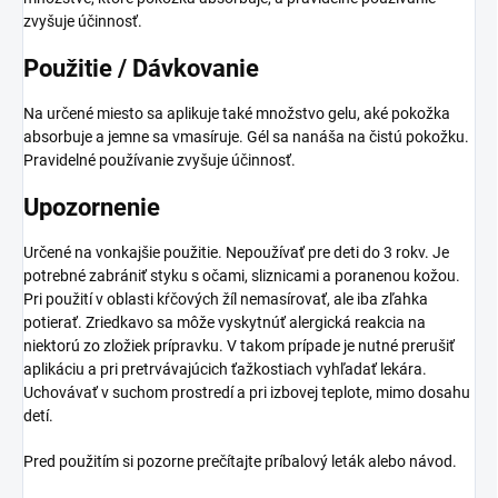
zvyšuje účinnosť.
Použitie / Dávkovanie
Na určené miesto sa aplikuje také množstvo gelu, aké pokožka
absorbuje a jemne sa vmasíruje. Gél sa nanáša na čistú pokožku.
Pravidelné používanie zvyšuje účinnosť.
Upozornenie
Určené na vonkajšie použitie. Nepoužívať pre deti do 3 rokv. Je
potrebné zabrániť styku s očami, sliznicami a poranenou kožou.
Pri použití v oblasti kŕčových žíl nemasírovať, ale iba zľahka
potierať. Zriedkavo sa môže vyskytnúť alergická reakcia na
niektorú zo zložiek prípravku. V takom prípade je nutné prerušiť
aplikáciu a pri pretrvávajúcich ťažkostiach vyhľadať lekára.
Uchovávať v suchom prostredí a pri izbovej teplote, mimo dosahu
detí.
Pred použitím si pozorne prečítajte príbalový leták alebo návod.