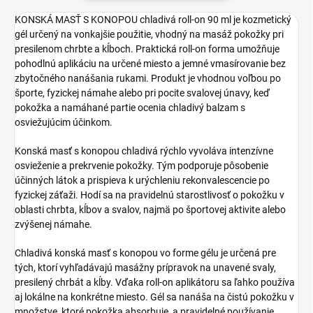
KONSKÁ MASŤ S KONOPOU chladivá roll-on 90 ml je kozmetický
gél určený na vonkajšie použitie, vhodný na masáž pokožky pri
presilenom chrbte a kĺboch. Praktická roll-on forma umožňuje
pohodlnú aplikáciu na určené miesto a jemné vmasírovanie bez
zbytočného nanášania rukami. Produkt je vhodnou voľbou po
športe, fyzickej námahe alebo pri pocite svalovej únavy, keď
pokožka a namáhané partie ocenia chladivý balzam s
osviežujúcim účinkom.
Konská masť s konopou chladivá rýchlo vyvoláva intenzívne
osvieženie a prekrvenie pokožky. Tým podporuje pôsobenie
účinných látok a prispieva k urýchleniu rekonvalescencie po
fyzickej záťaži. Hodí sa na pravidelnú starostlivosť o pokožku v
oblasti chrbta, kĺbov a svalov, najmä po športovej aktivite alebo
zvýšenej námahe.
Chladivá konská masť s konopou vo forme gélu je určená pre
tých, ktorí vyhľadávajú masážny prípravok na unavené svaly,
presilený chrbát a kĺby. Vďaka roll-on aplikátoru sa ľahko používa
aj lokálne na konkrétne miesto. Gél sa nanáša na čistú pokožku v
množstve, ktoré pokožka absorbuje, a pravidelné používanie