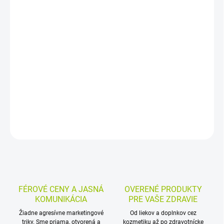
−
+
Pridať do košíka
Chladivý kozmetický gél s konopou je určený na masáž pokožky
pri presilenom chrbte, kĺboch a svalovej únave. Praktická roll-on
forma umožňuje pohodlnú aplikáciu na presne určené miesto po
športe alebo fyzickej námahe.
DETAILNÉ INFORMÁCIE
MOŽNOSTI VRÁTENIA TOVARU
OPÝTAŤ SA
STRÁŽIŤ
FÉROVÉ CENY A JASNÁ
OVERENÉ PRODUKTY
KOMUNIKÁCIA
PRE VAŠE ZDRAVIE
Žiadne agresívne marketingové
Od liekov a doplnkov cez
triky. Sme priama, otvorená a
kozmetiku až po zdravotnícke